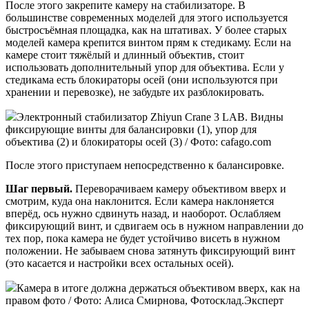
После этого закрепите камеру на стабилизаторе. В
большинстве современных моделей для этого используется
быстросъёмная площадка, как на штативах. У более старых
моделей камера крепится винтом прям к стедикаму. Если на
камере стоит тяжёлый и длинный объектив, стоит
использовать дополнительный упор для объектива. Если у
стедикама есть блокираторы осей (они используются при
хранении и перевозке), не забудьте их разблокировать.
Электронный стабилизатор Zhiyun Crane 3 LAB. Видны
фиксирующие винты для балансировки (1), упор для
объектива (2) и блокираторы осей (3) / Фото: cafago.com
После этого приступаем непосредственно к балансировке.
Шаг первый.
Переворачиваем камеру объективом вверх и
смотрим, куда она наклонится. Если камера наклоняется
вперёд, ось нужно сдвинуть назад, и наоборот. Ослабляем
фиксирующий винт, и сдвигаем ось в нужном направлении до
тех пор, пока камера не будет устойчиво висеть в нужном
положении. Не забываем снова затянуть фиксирующий винт
(это касается и настройки всех остальных осей).
Камера в итоге должна держаться объективом вверх, как на
правом фото / Фото: Алиса Смирнова, Фотосклад.Эксперт