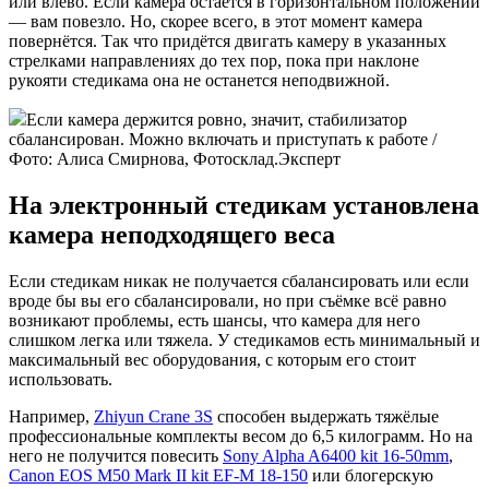
или влево. Если камера остается в горизонтальном положении
— вам повезло. Но, скорее всего, в этот момент камера
повернётся. Так что придётся двигать камеру в указанных
стрелками направлениях до тех пор, пока при наклоне
рукояти стедикама она не останется неподвижной.
Если камера держится ровно, значит, стабилизатор
сбалансирован. Можно включать и приступать к работе /
Фото: Алиса Смирнова, Фотосклад.Эксперт
На электронный стедикам установлена
камера неподходящего веса
Если стедикам никак не получается сбалансировать или если
вроде бы вы его сбалансировали, но при съёмке всё равно
возникают проблемы, есть шансы, что камера для него
слишком легка или тяжела. У стедикамов есть минимальный и
максимальный вес оборудования, с которым его стоит
использовать.
Например,
Zhiyun Crane 3S
способен выдержать тяжёлые
профессиональные комплекты весом до 6,5 килограмм. Но на
него не получится повесить
Sony Alpha A6400 kit 16-50mm
,
Canon EOS M50 Mark II kit EF-M 18-150
или блогерскую