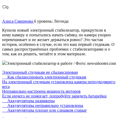
0
Алиса Смирнова
6 уровень: Легенда
Купили новый электронный стабилизатор, прикрутили к
нему камеру и попытались начать съёмку, но камера упорно
перевешивает и не желает держаться ровно? Это частая
история, особенно в случае, если это ваш первый стедикам. О
самых распространённых проблемах с стабилизаторами и о
том, как их решить, читайте в этом материале.
Электронный стабилизатор в работе / Фото: newsshooter.com
Электронный стедикам не сбалансирован
Как сбалансировать электронный стедикам
На электронный стедикам установлена камера неподходящего
веса
Неправильно настроена мощность моторов
Если ничего не помогает, попробуйте зарядить батарейки
Аккумуляторы разряжены
Аккумуляторы неправильно установлены
Аккумуляторы плохие или слишком старые