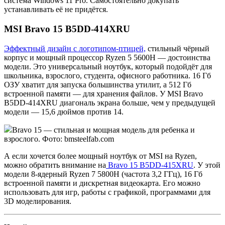
система Windows 11 Pro. Самостоятельно докупать
устанавливать её не придётся.
MSI Bravo 15 B5DD-414XRU
Эффектный дизайн с логотипом-птицей,
стильный чёрный
корпус и мощный процессор Ryzen 5 5600H — достоинства
модели. Это универсальный ноутбук, который подойдёт для
школьника, взрослого, студента, офисного работника. 16 Гб
ОЗУ хватит для запуска большинства утилит, а 512 Гб
встроенной памяти — для хранения файлов. У MSI Bravo
B5DD-414XRU диагональ экрана больше, чем у предыдущей
модели — 15,6 дюймов против 14.
Bravo 15 — стильная и мощная модель для ребенка и
взрослого. Фото: bmsteelfab.com
А если хочется более мощный ноутбук от MSI на Ryzen,
можно обратить внимание на
Bravo 15 B5DD-415XRU
. У этой
модели 8-ядерный Ryzen 7 5800H (частота 3,2 ГГц), 16 Гб
встроенной памяти и дискретная видеокарта. Его можно
использовать для игр, работы с графикой, программами для
3D моделирования.