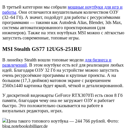
В третьей категории мы собрали
мощные ноутбуки для игр и
работы
. Они отличаются внушительным количеством ОЗУ
(32–64 Гб). А значит, подойдут для работы с ресурсоёмкими
программами — такими как Autodesk Alias, Blender, 3ds Max,
системы автоматизированного проектирования (для
инженеров). Также на этих ноутбуках MSI можно с лёгкостью
запустить современные, топовые игры.
MSI Stealth GS77 12UGS-251RU
В линейку Stealth вошли топовые модели
для бизнеса и
развлечений
. В этом ноутбуке есть всё для реализации любых
идей. Благодаря ОЗУ 32 Гб на устройстве можно запустить
очень ресурсоёмкие программы и крупные проекты. А на
большом (17,3 дюймов) матовом экране с разрешением
2560х1440 картинка будет яркой, чёткой и детализированной.
У дискретной видеокарты GeForce RTX3070Ti есть свои 8 Гб
памяти, благодаря чему она не загружает ОЗУ и работает
быстро. Это положительно сказывается на работе в
визуальных редакторах, играх.
Цена такого топового ноутбука — 244 766 рублей. Фото:
blog.notebooksbilliger.de