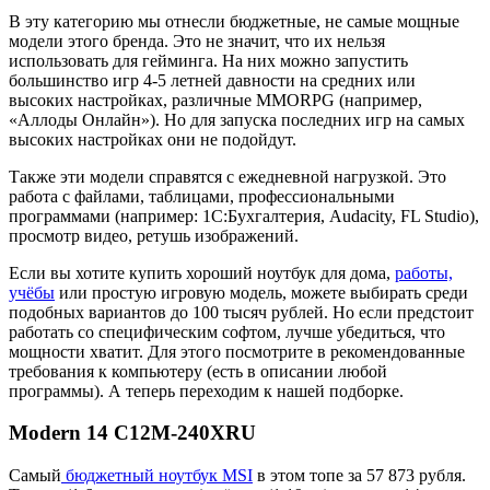
В эту категорию мы отнесли бюджетные, не самые мощные
модели этого бренда. Это не значит, что их нельзя
использовать для гейминга. На них можно запустить
большинство игр 4-5 летней давности на средних или
высоких настройках, различные MMORPG (например,
«Аллоды Онлайн»). Но для запуска последних игр на самых
высоких настройках они не подойдут.
Также эти модели справятся с ежедневной нагрузкой. Это
работа с файлами, таблицами, профессиональными
программами (например: 1С:Бухгалтерия, Audacity, FL Studio),
просмотр видео, ретушь изображений.
Если вы хотите купить хороший ноутбук для дома,
работы,
учёбы
или простую игровую модель, можете выбирать среди
подобных вариантов до 100 тысяч рублей. Но если предстоит
работать со специфическим софтом, лучше убедиться, что
мощности хватит. Для этого посмотрите в рекомендованные
требования к компьютеру (есть в описании любой
программы). А теперь переходим к нашей подборке.
Modern 14 C12M-240XRU
Самый
бюджетный ноутбук MSI
в этом топе за 57 873 рубля.