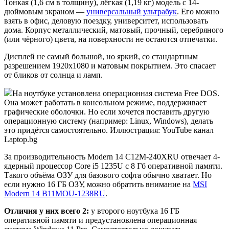
Тонкая (1,6 см в толщину), лёгкая (1,19 кг) модель с 14-
дюймовым экраном —
универсальный ультрабук
. Его можно
взять в офис, деловую поездку, университет, использовать
дома. Корпус металлический, матовый, прочный, серебряного
(или чёрного) цвета, на поверхности не остаются отпечатки.
Дисплей не самый большой, но яркий, со стандартным
разрешением 1920х1080 и матовым покрытием. Это спасает
от бликов от солнца и ламп.
На ноутбуке установлена операционная система Free DOS.
Она может работать в консольном режиме, поддерживает
графические оболочки. Но если хочется поставить другую
операционную систему (например: Linux, Windows), делать
это придётся самостоятельно. Иллюстрация: YouTube канал
Laptop.bg
За производительность Modern 14 C12M-240XRU отвечает 4-
ядерный процессор Core i5 1235U с 8 Гб оперативной памяти.
Такого объёма ОЗУ для базового софта обычно хватает. Но
если нужно 16 ГБ ОЗУ, можно обратить внимание на
MSI
Modern 14 B11MOU-1238RU
.
Отличия у них всего 2:
у второго ноутбука 16 ГБ
оперативной памяти и предустановлена операционная