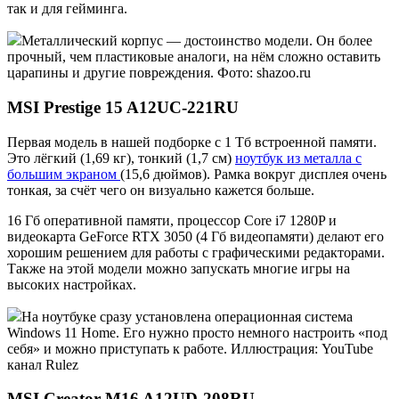
так и для гейминга.
Металлический корпус — достоинство модели. Он более
прочный, чем пластиковые аналоги, на нём сложно оставить
царапины и другие повреждения. Фото: shazoo.ru
MSI Prestige 15 A12UC-221RU
Первая модель в нашей подборке с 1 Тб встроенной памяти.
Это лёгкий (1,69 кг), тонкий (1,7 см)
ноутбук из металла с
большим экраном
(15,6 дюймов). Рамка вокруг дисплея очень
тонкая, за счёт чего он визуально кажется больше.
16 Гб оперативной памяти, процессор Core i7 1280P и
видеокарта GeForce RTX 3050 (4 Гб видеопамяти) делают его
хорошим решением для работы с графическими редакторами.
Также на этой модели можно запускать многие игры на
высоких настройках.
На ноутбуке сразу установлена операционная система
Windows 11 Home. Его нужно просто немного настроить «под
себя» и можно приступать к работе. Иллюстрация: YouTube
канал Rulez
MSI Creator M16 A12UD-208RU