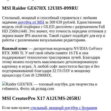
MSI Raider GE67HX 12UHS-099RU
Стильный, мощный и способный справиться с любыми
задачами
ноутбук от MSI
за 309 639 рублей. Единственная
модель этой подборки с OLED дисплеем с разрешением Full
HD 2560x1440. Это значит, что точность передачи оттенков у
экрана выше IPS аналогов. Такой гаджет подойдёт для игр и
работы с различными визуальными редакторами.
Важный плюс
— дискретная видеокарта NVIDIA GeForce
RTX 3080 Ti. У неё свой объём памяти 16 ГБ и она
поддерживает технологию трассировки лучей. Благодаря
этому можно получить максимально детализированную
картинку в играх. А любой софт запустится быстро и без
подтормаживаний благодаря 32 Гб ОЗУ и мощному
процессору Core i9 12900HX.
Raider GE67HX — топовый ноутбук для творчества и
гейминга. Фото: uk.pcmag.com
MSI CreatorPro X17 A12UMS-205RU
Если вам нужен
стильный, мощный ноутбук с большим