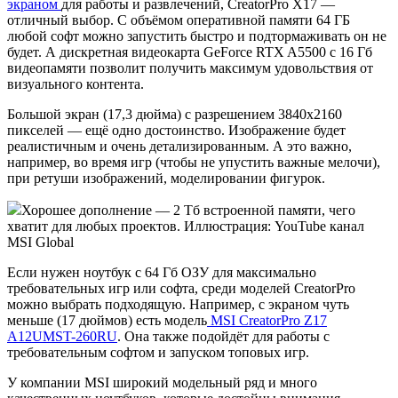
экраном
для работы и развлечений, CreatorPro X17 —
отличный выбор. С объёмом оперативной памяти 64 ГБ
любой софт можно запустить быстро и подтормаживать он не
будет. А дискретная видеокарта GeForce RTX A5500 с 16 Гб
видеопамяти позволит получить максимум удовольствия от
визуального контента.
Большой экран (17,3 дюйма) с разрешением 3840x2160
пикселей — ещё одно достоинство. Изображение будет
реалистичным и очень детализированным. А это важно,
например, во время игр (чтобы не упустить важные мелочи),
при ретуши изображений, моделировании фигурок.
Хорошее дополнение — 2 Тб встроенной памяти, чего
хватит для любых проектов. Иллюстрация: YouTube канал
MSI Global
Если нужен ноутбук с 64 Гб ОЗУ для максимально
требовательных игр или софта, среди моделей CreatorPro
можно выбрать подходящую. Например, с экраном чуть
меньше (17 дюймов) есть модель
MSI CreatorPro Z17
A12UMST-260RU
. Она также подойдёт для работы с
требовательным софтом и запуском топовых игр.
У компании MSI широкий модельный ряд и много