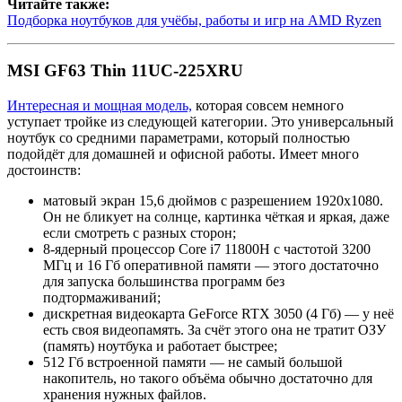
Читайте также:
Подборка ноутбуков для учёбы, работы и игр на AMD Ryzen
MSI GF63 Thin 11UC-225XRU
Интересная и мощная модель,
которая совсем немного
уступает тройке из следующей категории. Это универсальный
ноутбук со средними параметрами, который полностью
подойдёт для домашней и офисной работы. Имеет много
достоинств:
матовый экран 15,6 дюймов с разрешением 1920х1080.
Он не бликует на солнце, картинка чёткая и яркая, даже
если смотреть с разных сторон;
8-ядерный процессор Core i7 11800H с частотой 3200
МГц и 16 Гб оперативной памяти — этого достаточно
для запуска большинства программ без
подтормаживаний;
дискретная видеокарта GeForce RTX 3050 (4 Гб) — у неё
есть своя видеопамять. За счёт этого она не тратит ОЗУ
(память) ноутбука и работает быстрее;
512 Гб встроенной памяти — не самый большой
накопитель, но такого объёма обычно достаточно для
хранения нужных файлов.