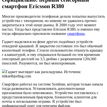
смартфон Ericsson R380
Многие производители телефонов делали попытки выпустить
устройства с тачскрином, но никому не удавалось прочно
закрепиться в этой нише рынка. В 2000 году этот момент
настал. Тогда был представлен Ericsson R380, и именно ему
тогда официально присвоили название
смартфона
.
Гаджет выделялся на фоне других подобных устройств
откидной крышкой. В закрытом состоянии это был обычный
кнопочный телефон. Стоило пользователю откинуть крышку
с клавиатурой, и ему открывался большой по тем временам
сенсорный дисплей на 3,5 дюйма с разрешением 120х360
пикселей. Разумеется, он был монохромным.
Гаджет выглядит как раскладушка. Источник:
mikaelbjorling.com
Смартфон работал на системе Symbian, которая только начала
тогда развиваться. Устанавливать дополнительные
приложения было невозможно. Устройство поставлялось с
предустановленным браузером, блокнотом, клиентом для
почты и несколькими играми. В устройстве был
инфракрасный порт для передачи файлов.