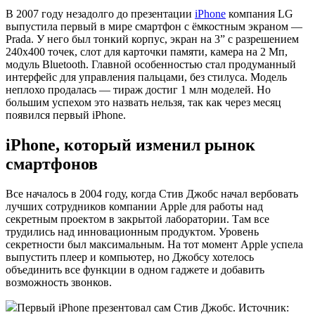
В 2007 году незадолго до презентации
iPhone
компания LG
выпустила первый в мире смартфон с ёмкостным экраном —
Prada. У него был тонкий корпус, экран на 3” с разрешением
240х400 точек, слот для карточки памяти, камера на 2 Мп,
модуль Bluetooth. Главной особенностью стал продуманный
интерфейс для управления пальцами, без стилуса. Модель
неплохо продалась — тираж достиг 1 млн моделей. Но
большим успехом это назвать нельзя, так как через месяц
появился первый iPhone.
iPhone, который изменил рынок
смартфонов
Все началось в 2004 году, когда Стив Джобс начал вербовать
лучших сотрудников компании Apple для работы над
секретным проектом в закрытой лаборатории. Там все
трудились над инновационным продуктом. Уровень
секретности был максимальным. На тот момент Apple успела
выпустить плеер и компьютер, но Джобсу хотелось
объединить все функции в одном гаджете и добавить
возможность звонков.
Первый iPhone презентовал сам Стив Джобс. Источник: