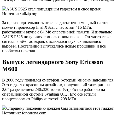
ASUS P525 стал популярным гаджетом в свое время.
Источник: allzip.org
За производительность отвечал достаточно мощный на тот
момент процессор Intel XScal с частотой 416 МГц,
работающий вкупе с 64 Мб оперативной памяти. Изначально
ASUS P525 получился с множеством глюков. Он часто терял
сигнал, в нём гас экран, отключался звук, скидывались
вызовы. Постепенно выпускались новые прошивки и все
проблемы исчезли.
Выпуск легендарного Sony Ericsson
M600
В 2006 году появился смартфон, который многим запомнился.
Это гаджет с красивым дизайном, получивший тачскрин на
2,6” разрешением 240х320 точек. Устройство работало на
операционной системе Symbian UIQ. Его оснастили
процессором от Philips частотой 208 МГц.
Старшему поколению должен был запомниться этот гаджет.
Источник: fonearena.com