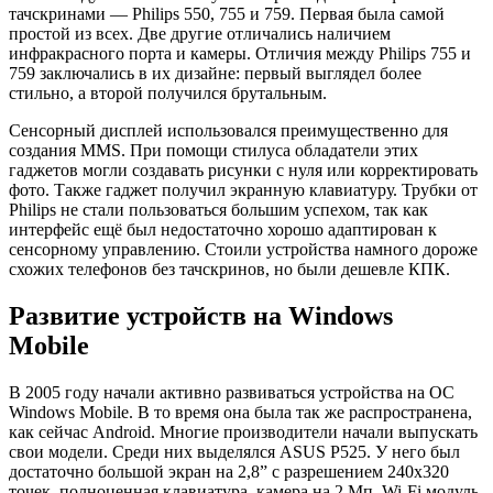
тачскринами — Philips 550, 755 и 759. Первая была самой
простой из всех. Две другие отличались наличием
инфракрасного порта и камеры. Отличия между Philips 755 и
759 заключались в их дизайне: первый выглядел более
стильно, а второй получился брутальным.
Сенсорный дисплей использовался преимущественно для
создания MMS. При помощи стилуса обладатели этих
гаджетов могли создавать рисунки с нуля или корректировать
фото. Также гаджет получил экранную клавиатуру. Трубки от
Philips не стали пользоваться большим успехом, так как
интерфейс ещё был недостаточно хорошо адаптирован к
сенсорному управлению. Стоили устройства намного дороже
схожих телефонов без тачскринов, но были дешевле КПК.
Развитие устройств на Windows
Mobile
В 2005 году начали активно развиваться устройства на ОС
Windows Mobile. В то время она была так же распространена,
как сейчас Android. Многие производители начали выпускать
свои модели. Среди них выделялся ASUS P525. У него был
достаточно большой экран на 2,8” с разрешением 240х320
точек, полноценная клавиатура, камера на 2 Мп, Wi-Fi модуль.