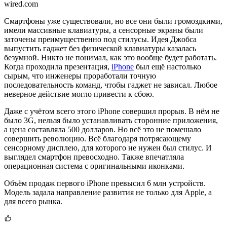
wired.com
Смартфоны уже существовали, но все они были громоздкими,
имели массивные клавиатуры, а сенсорные экраны были
заточены преимущественно под стилусы. Идея Джобса
выпустить гаджет без физической клавиатуры казалась
безумной. Никто не понимал, как это вообще будет работать.
Когда проходила презентация,
iPhone
был ещё настолько
сырым, что инженеры проработали точную
последовательность команд, чтобы гаджет не зависал. Любое
неверное действие могло привести к сбою.
Даже с учётом всего этого iPhone совершил прорыв. В нём не
было 3G, нельзя было устанавливать сторонние приложения,
а цена составляла 500 долларов. Но всё это не помешало
совершить революцию. Всё благодаря потрясающему
сенсорному дисплею, для которого не нужен был стилус. И
выглядел смартфон превосходно. Также впечатляла
операционная система с оригинальными иконками.
Объём продаж первого iPhone превысил 6 млн устройств.
Модель задала направление развития не только для Apple, а
для всего рынка.