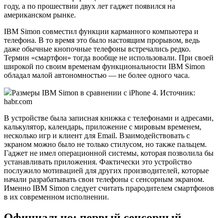
году, а по прошествии двух лет гаджет появился на
американском рынке.
IBM Simon совместил функции карманного компьютера и
телефона. В то время это было настоящим прорывом, ведь
даже обычные кнопочные телефоны встречались редко.
Термин «смартфон» тогда вообще не использовали. При своей
широкой по своим временам функциональности IBM Simon
обладал малой автономностью — не более одного часа.
Размеры IBM Simon в сравнении с iPhone 4. Источник:
habr.com
В устройстве была записная книжка с телефонами и адресами,
калькулятор, календарь, приложение с мировым временем,
несколько игр и клиент для Email. Взаимодействовать с
экраном можно было не только стилусом, но также пальцем.
Гаджет не имел операционной системы, которая позволила бы
устанавливать приложения. Фактически это устройство
послужило мотивацией для других производителей, которые
начали разрабатывать свои телефоны с сенсорным экраном.
Именно IBM Simon следует считать прародителем смартфонов
в их современном исполнении.
Официально: первый сенсорный