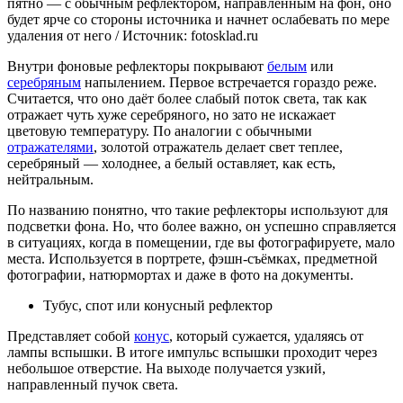
пятно — с обычным рефлектором, направленным на фон, оно
будет ярче со стороны источника и начнет ослабевать по мере
удаления от него / Источник: fotosklad.ru
Внутри фоновые рефлекторы покрывают
белым
или
серебряным
напылением. Первое встречается гораздо реже.
Считается, что оно даёт более слабый поток света, так как
отражает чуть хуже серебряного, но зато не искажает
цветовую температуру. По аналогии с обычными
отражателями
, золотой отражатель делает свет теплее,
серебряный — холоднее, а белый оставляет, как есть,
нейтральным.
По названию понятно, что такие рефлекторы используют для
подсветки фона. Но, что более важно, он успешно справляется
в ситуациях, когда в помещении, где вы фотографируете, мало
места. Используется в портрете, фэшн-съёмках, предметной
фотографии, натюрмортах и даже в фото на документы.
Тубус, спот или конусный рефлектор
Представляет собой
конус
, который сужается, удаляясь от
лампы вспышки. В итоге импульс вспышки проходит через
небольшое отверстие. На выходе получается узкий,
направленный пучок света.