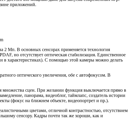
газине приложений.
om
на 2 Мп. В основных сенсорах применяется технология
PDAF, но отсутствует оптическая стабилизация. Единственное
зан в характеристиках). С помощью этой камеры можно делать
атного оптического увеличения, обе с автофокусом. В
ля множества сцен. При желании функция выключается прямо в
замедление, панорама, видеоблог, таймлапс, создатель истории
екты (фокус на ближнем объекте, видеопортрет и пр.).
еалистичными цветами, отличной контрастностью, отсутствием
льшому сенсору. Кадры почти так же хороши, как и