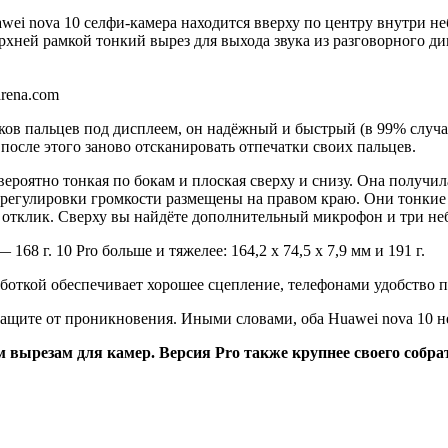
wei nova 10 селфи-камера находится вверху по центру внутри не
хней рамкой тонкий вырез для выхода звука из разговорного ди
arena.com
тков пальцев под дисплеем, он надёжный и быстрый (в 99% случ
после этого заново отсканировать отпечатки своих пальцев.
вероятно тонкая по бокам и плоская сверху и снизу. Она получи
регулировки громкости размещены на правом краю. Они тонкие 
тклик. Сверху вы найдёте дополнительный микрофон и три небо
168 г. 10 Pro больше и тяжелее: 164,2 x 74,5 x 7,9 мм и 191 г.
боткой обеспечивает хорошее сцепление, телефонами удобство п
защите от проникновения. Иными словами, оба Huawei nova 10 н
 вырезам для камер. Версия Pro также крупнее своего собра