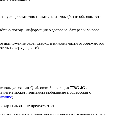
апуска достаточно нажать на значок (без необходимости
ёты о погоде, информация о здоровье, батарее и многое
ое приложение будет сверху, в нижней части отображаются
тать поверх другого).
используется чип Qualcomm Snapdragon 778G 4G с
Huawei не может применять мобильные процессоры с
ейтинге
).
ля карт памяти не предусмотрен.
сет достаточно мощный даже для запуска современных игр.