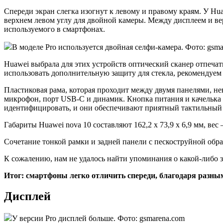
Спереди экран слегка изогнут к левому и правому краям. У Hua
верхнем левом углу для двойной камеры. Между дисплеем и вер
используемого в смартфонах.
В моделе Pro используется двойная селфи-камера. Фото: gsm
Huawei выбрала для этих устройств оптический сканер отпеча
использовать дополнительную защиту для стекла, рекомендуем 
Пластиковая рама, которая проходит между двумя панелями, не
микрофон, порт USB-C и динамик. Кнопка питания и качелька 
идентифицировать, и они обеспечивают приятный тактильный о
Габариты Huawei nova 10 составляют 162,2 x 73,9 x 6,9 мм, вес — 
Сочетание тонкой рамки и задней панели с пескоструйной обра
К сожалению, нам не удалось найти упоминания о какой-либо 
Итог: смартфоны легко отличить спереди, благодаря разным
Дисплей
У версии Pro дисплей больше. Фото: gsmarena.com