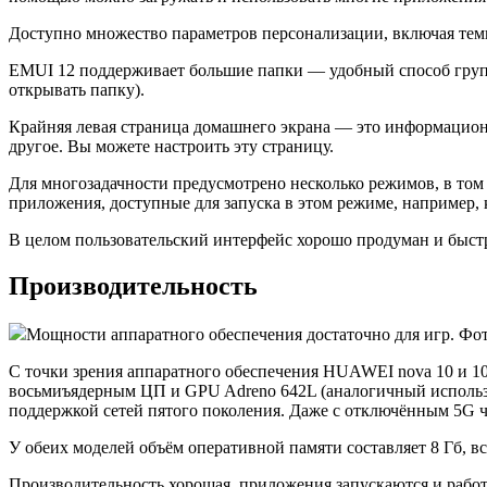
Доступно множество параметров персонализации, включая темы
EMUI 12 поддерживает большие папки — удобный способ группи
открывать папку).
Крайняя левая страница домашнего экрана — это информационно
другое. Вы можете настроить эту страницу.
Для многозадачности предусмотрено несколько режимов, в том 
приложения, доступные для запуска в этом режиме, например, 
В целом пользовательский интерфейс хорошо продуман и быстр
Производительность
Мощности аппаратного обеспечения достаточно для игр. Фото: d
С точки зрения аппаратного обеспечения HUAWEI nova 10 и 10
восьмиъядерным ЦП и GPU Adreno 642L (аналогичный используе
поддержкой сетей пятого поколения. Даже с отключённым 5G ч
У обеих моделей объём оперативной памяти составляет 8 Гб, 
Производительность хорошая, приложения запускаются и работ