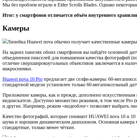
Мы без проблем играли в Elder Scrolls Blades. Однако некото
Итог: у смартфонов отличается объём внутреннего хранилища
Камеры
Линейка Huawei nova обычно получает качественные камеры
На задних панелях обоих смартфонов вы найдёте основной дат
объединения пикселей для повышения качества фотографий (по
отличие сверхширокоугольных объективов заключается в наличи
макроснимки.
Huawei nova 10 Pro
предлагает две селфи-камеры: 60-мегапиксе
стандартной модели установлен только 60-мегапиксельный дат
Приложение камеры, как и прежде, дополнено искусственным 
видоискателе. Доступно множество режимов, в том числе Pro (к
и другие. Например, режим «видеоблог» позволяет выбрать линз
Качество фотографий, которые снимают HUAWEI nova 10 и 10 
шума и хорошим динамическим диапазоном. Основная камера мо
стандартные, только менее чёткие.