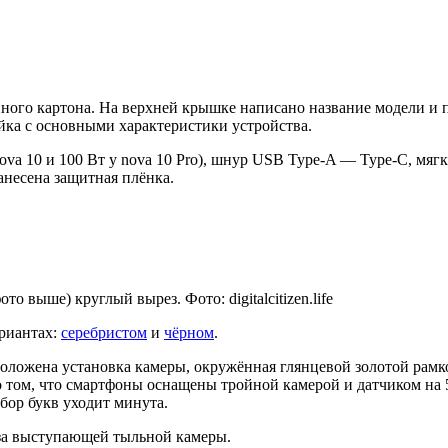
ного картона. На верхней крышке написано название модели и 
йка с основными характеристики устройства.
ova 10 и 100 Вт у nova 10 Pro), шнур USB Type-A — Type-C, мяг
анесена защитная плёнка.
 выше) круглый вырез. Фото: digitalcitizen.life
риантах:
серебристом
и
чёрном
.
сположена установка камеры, окружённая глянцевой золотой рамк
о том, что смартфоны оснащены тройной камерой и датчиком на 
бор букв уходит минута.
-за выступающей тыльной камеры.