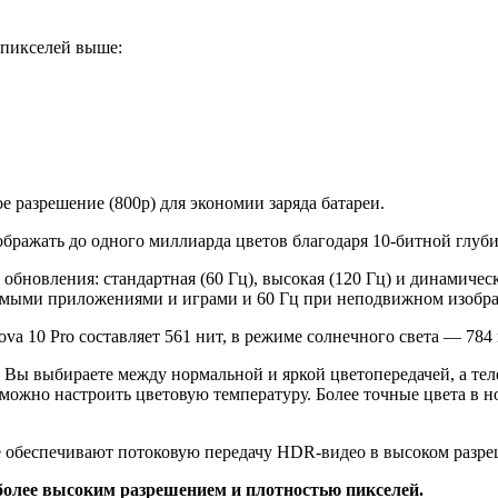
 пикселей выше:
е разрешение (800p) для экономии заряда батареи.
ражать до одного миллиарда цветов благодаря 10-битной глубин
обновления: стандартная (60 Гц), высокая (120 Гц) и динамичес
стимыми приложениями и играми и 60 Гц при неподвижном изобр
va 10 Pro составляет 561 нит, в режиме солнечного света — 784
Вы выбираете между нормальной и яркой цветопередачей, а те
можно настроить цветовую температуру. Более точные цвета в н
обеспечивают потоковую передачу HDR-видео в высоком разре
 более высоким разрешением и плотностью пикселей.