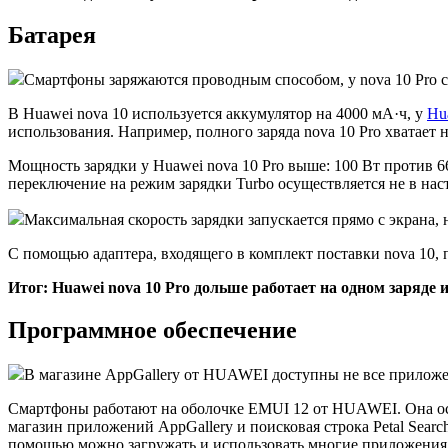
Батарея
Смартфоны заряжаются проводным способом, у nova 10 Pro с
В Huawei nova 10 используется аккумулятор на 4000 мА·ч, у
Hu
использования. Например, полного заряда nova 10 Pro хватает 
Мощность зарядки у Huawei nova 10 Pro выше: 100 Вт против 6
переключение на режим зарядки Turbo осуществляется не в на
Максимальная скорость зарядки запускается прямо с экрана,
С помощью адаптера, входящего в комплект поставки nova 10, п
Итог: Huawei nova 10 Pro дольше работает на одном заряде 
Программное обеспечение
В магазине AppGallery от HUAWEI доступны не все приложе
Смартфоны работают на оболочке EMUI 12 от HUAWEI. Она осно
магазин приложений AppGallery и поисковая строка Petal Sear
помощью можно загружать и использовать многие приложения G