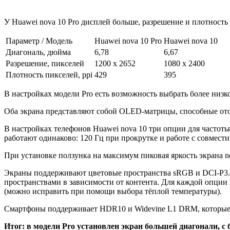
У Huawei nova 10 Pro дисплей больше, разрешение и плотность
Параметр / Модель
Huawei nova 10 Pro
Huawei nova 10
Диагональ, дюйма
6,78
6,67
Разрешение, пикселей
1200 x 2652
1080 x 2400
Плотность пикселей, ppi
429
395
В настройках модели Pro есть возможность выбрать более низко
Оба экрана представляют собой OLED-матрицы, способные отоб
В настройках телефонов Huawei nova 10 три опции для частоты 
работают одинаково: 120 Гц при прокрутке и работе с совме
При установке ползунка на максимум пиковая яркость экрана no
Экраны поддерживают цветовые пространства sRGB и DCI-P3. 
пространствами в зависимости от контента. Для каждой опции 
(можно исправить при помощи выбора тёплой температуры).
Смартфоны поддерживает HDR10 и Widevine L1 DRM, которые 
Итог: в модели Pro установлен экран большей диагонали, с