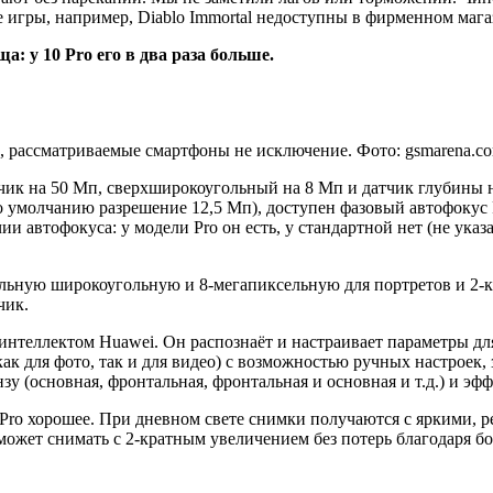
рые игры, например, Diablo Immortal недоступны в фирменном ма
: у 10 Pro его в два раза больше.
, рассматриваемые смартфоны не исключение. Фото: gsmarena.c
чик на 50 Мп, сверхширокоугольный на 8 Мп и датчик глубины 
 умолчанию разрешение 12,5 Мп), доступен фазовый автофокус 
и автофокуса: у модели Pro он есть, у стандартной нет (не ука
льную широкоугольную и 8-мегапиксельную для портретов и 2-кр
чик.
интеллектом Huawei. Он распознаёт и настраивает параметры д
ак для фото, так и для видео) c возможностью ручных настроек, 
у (основная, фронтальная, фронтальная и основная и т.д.) и эфф
Pro хорошее. При дневном свете снимки получаются с яркими, р
жет снимать с 2-кратным увеличением без потерь благодаря бо