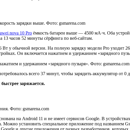
корость зарядки выше. Фото: gsmarena.com
awei nova 10 Pro
ёмкость батареи выше — 4500 мА·ч. Оба устрой
на 13 часов 52 минуты сёрфинга по веб-сайтам.
6 Вт у обычной версии. На полную зарядку модели Pro уходит 2
стройках. Он включается нажатием и удержанием «зарядного пуз
 нажатием и удержанием «зарядного пузыря». Фото: gsmarena.com
отребовалось всего 37 минут, чтобы зарядить аккумулятор от 0 
и быстрее заряжается.
ния. Фото: gsmarena.com
вана на Android 11 и не имеет сервисов Google. В устройствах
ch. Можно установить специальное приложение под названием Gsp
oogle и другие приложения от разных разработчиков, которых н