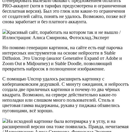
сгенерировать вылезало окошко с предложением оплатить
PRO-аккаунт (хотя в тарифах предусмотрена и ограниченная
бесплатная версия). Был это глюк или какие-то ограничения
от создателей сайта, понять не удалось. Возможно, позже всё
снова заработает и без платного аккаунта.
Красивый сайт, поработать на котором так и не вышло /
Иллюстрация: Алиса Смирнова, Фотосклад.Эксперт
Но помимо генерации картинок, на сайте есть ещё парочка
интересных инструментов на основе нейросети в Stable
Diffusion. Это Uncrop (аналог Generative Expand от Adobe и
Zoom Out в Midjourney) и Stable Doodle, позволяющий
превратить набросок в полноценное изображение.
С помощью Uncrop удалось расширить картинку с
киберпанковским дедушкой. С минуту ожидания, и нейросеть
создала две приличных картинки и почему-то два чёрных
квадрата. Возможно, на сервере действительно какие-то
неполадки или слишком много пользователей. Стиль и
цветовая гамма выдержаны, рукава у пиджака обзавелись
пуговицами, всё хорошо.
На исходной картинке была вотермарка у в углу, и на
расширенной версии она тоже появилась. Правда, нечитаемая
/ Иллюстрация: Алиса Смирнова, Фотосклад.Эксперт