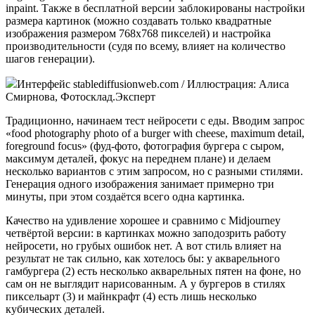
inpaint. Также в бесплатной версии заблокированы настройки
размера картинок (можно создавать только квадратные
изображения размером 768х768 пикселей) и настройка
производительности (судя по всему, влияет на количество
шагов генерации).
Интерфейс stablediffusionweb.com / Иллюстрация: Алиса
Смирнова, Фотосклад.Эксперт
Традиционно, начинаем тест нейросети с еды. Вводим запрос
«food photography photo of a burger with cheese, maximum detail,
foreground focus» (фуд-фото, фотография бургера с сыром,
максимум деталей, фокус на переднем плане) и делаем
несколько вариантов с этим запросом, но с разными стилями.
Генерация одного изображения занимает примерно три
минуты, при этом создаётся всего одна картинка.
Качество на удивление хорошее и сравнимо с Midjourney
четвёртой версии: в картинках можно заподозрить работу
нейросети, но грубых ошибок нет. А вот стиль влияет на
результат не так сильно, как хотелось бы: у акварельного
гамбургера (2) есть несколько акварельных пятен на фоне, но
сам он не выглядит нарисованным. А у бургеров в стилях
пиксельарт (3) и майнкрафт (4) есть лишь несколько
кубических деталей.