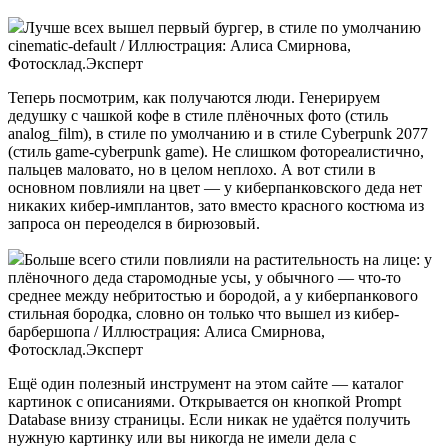
Лучше всех вышел первый бургер, в стиле по умолчанию
cinematic-default / Иллюстрация: Алиса Смирнова,
Фотосклад.Эксперт
Теперь посмотрим, как получаются люди. Генерируем
дедушку с чашкой кофе в стиле плёночных фото (стиль
analog_film), в стиле по умолчанию и в стиле Cyberpunk 2077
(стиль game-cyberpunk game). Не слишком фотореалистично,
пальцев маловато, но в целом неплохо. А вот стили в
основном повлияли на цвет — у киберпанковского деда нет
никаких кибер-имплантов, зато вместо красного костюма из
запроса он переоделся в бирюзовый.
Больше всего стили повлияли на растительность на лице: у
плёночного деда старомодные усы, у обычного — что-то
среднее между небритостью и бородой, а у киберпанкового
стильная бородка, словно он только что вышел из кибер-
барбершопа / Иллюстрация: Алиса Смирнова,
Фотосклад.Эксперт
Ещё один полезный инструмент на этом сайте — каталог
картинок с описаниями. Открывается он кнопкой Prompt
Database внизу страницы. Если никак не удаётся получить
нужную картинку или вы никогда не имели дела с