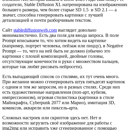
создатели, Stable Diffusion XL натренирована на изображениях
большего размера, чем более старые SD 1.5 и SD 2.1 — а
значит, способна генерировать картинки с лучшей
детализацией и почти разборчивым текстом.
Сайт
stablediffusionweb.com
выглядит довольно
минималистично. Есть два поля для ввода запроса. В поле
Prompt вписываем то, что хотим видеть на картинке
(например, портрет человека, пейзаж или пиццу), в Negative
Prompt — то, чего на ней быть не должно (обычно это
картинки с плохой композицией, двойные головы,
отсутствующие конечности и руки с множеством пальцев,
которые так любят рисовать нейросети).
Есть выпадающий список со стилями, их тут очень много.
При желании можно сгенерировать штук пятьдесят картинок
с одним и тем же запросом, но в разных стилях. Среди них
есть художественные направления (поп-арт, кубизм,
импрессионизм), игровая стилистика (картинки в стиле
Майнкрафта, Cyberpunk 2077 или Марио), имитация 3D,
комиксов, акварели или пиксель-арта.
Сложных настроек или скриптов здесь нет. Нет и
возможности загрузить своё изображение для работы с
img2img или исправить уже сгенерированное с помощью