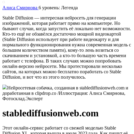
Алиса Смирнова
6 уровень: Легенда
Stable Diffusion — интересная нейросеть для генерации
изображений, которая работает прямо на компьютере. Но
бывают случаи, когда запустить её локально нет возможности.
Кто-то ещё не обзавёлся достаточно мощной видеокартой
(Stable Diffusion использует при работе видеокарту и для
нормального функционирования нужна современная модель с
большим количеством памяти), кому-то лень возиться со
скачиванием и установкой, а кто-то большую часть времени
работает с телефона. В таких случаях можно попробовать
онлайн-версию нейросети. Мы протестировали несколько
сайтов, на которых можно бесплатно поработать со Stable
Diffusion, и вот что из этого получилось.
Нейросетевая собачка, созданная в stablediffusionweb.com и
доработанная в clipdrop.co /Иллюстрация: Алиса Смирнова,
Фотосклад.Эксперт
stablediffusionweb.com
Этот онлайн-сервис работает со свежей моделью Stable
Diffusion XL, которая вышла в июле 2023 года. Как пишут её