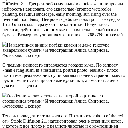
Diffusion 2.1. Для разнообразия начнём с пейзажа и попросим
нейросеть нарисовать его акварелью (prompt: watercolor
painting, beautiful landscape, early morning, sun rising over the
river and mountains). Нейросеть работает быстро — секунд за
15-20 она создала сразу четыре картинки. Получилось
неплохо, действительно похоже на акварельные наброски на
бумаге. Размер получившихся картинок — 768х768 пикселей.
На картинках видны потёки краски и даже текстура
акварельной бумаги / Иллюстрация: Алиса Смирнова,
Фотосклад.Эксперт
С людьми нейросеть справляется гораздо хуже. По запросу
«man eating sushi in a restaurant, portrait photo, realistic» плохо
почти всё: реализма нет, суши выглядят очень странно, вместо
рук знаменитые нейросетевые культяпки, а вместо палочек
для еды — щепки.
Особенно жалко человека на второй картинке со
сросшимися руками / Иллюстрация: Алиса Смирнова,
Фотосклад.Эксперт
Теперь проведем тест на котиках. По запросу «photo of the red
cat» Stable Diffusion 2.1 нагенерировал очень странных котов,
у которых всё плохо и с реалистичностью,и с композицией.