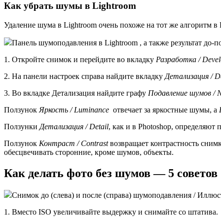
Как убрать шумы в Lightroom
Удаление шума в Lightroom очень похоже на тот же алгоритм в
Панель шумоподавления в Lightroom , а также результат до-
1. Откройте снимок и перейдите во вкладку
Разработка / Deve
2. На панели настроек справа найдите вкладку
Детализация / De
3. Во вкладке Детализация найдите графу
Подавление шумов / N
Ползунок
Яркость / Luminance
отвечает за яркостные шумы, а
Ползунки
Детализация / Detail
, как и в Photoshop, определяют
Ползунок
Контраст / Contrast
возвращает контрастность снимк
обесцвечивать сторонние, кроме шумов, объекты.
Как делать фото без шумов — 5 советов
Снимок до (слева) и после (справа) шумоподавления / Иллю
1. Вместо ISO увеличивайте выдержку и снимайте со штатива.