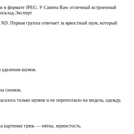
ами в формате JPEG. У Camera Raw отличный встроенный
тосклад.Эксперт
r ND
. Первая группа отвечает за яркостный шум, который
я удаления шумов.
 на снимок.
салось только шумов и не переползало на модель, одежду,
а картинке грязь — пятна, зернистость.