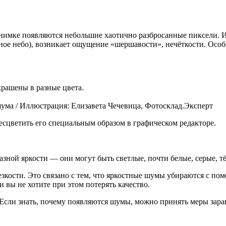
нимке появляются небольшие хаотично разбросанные пиксели. Из-
ное небо), возникает ощущение «шершавости», нечёткости. Особо
крашены в разные цвета.
ума / Иллюстрация: Елизавета Чечевица, Фотосклад.Эксперт
есцветить его специальным образом в графическом редакторе.
азной яркости — они могут быть светлые, почти белые, серые, 
езкости. Это связано с тем, что яркостные шумы убираются с по
и вы не хотите при этом потерять качество.
. Если знать, почему появляются шумы, можно принять меры зар