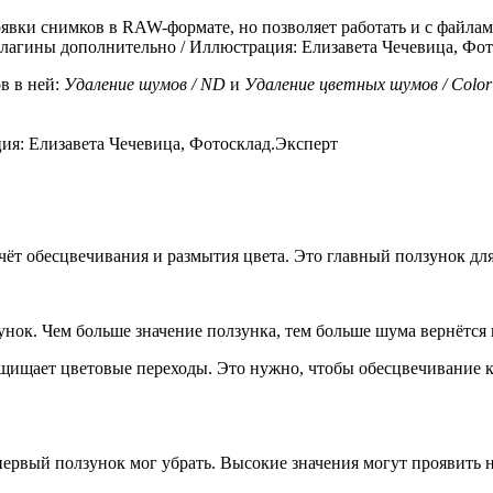
оявки снимков в RAW-формате, но позволяет работать и с файл
плагины дополнительно / Иллюстрация: Елизавета Чечевица, Фо
в в ней:
Удаление шумов / ND
и
Удаление цветных шумов / Colo
ия: Елизавета Чечевица, Фотосклад.Эксперт
чёт обесцвечивания и размытия цвета. Это главный ползунок дл
унок. Чем больше значение ползунка, тем больше шума вернётся
щищает цветовые переходы. Это нужно, чтобы обесцвечивание ка
ервый ползунок мог убрать. Высокие значения могут проявить н