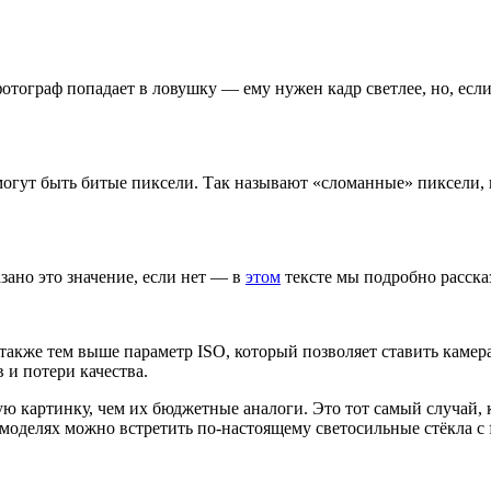
отограф попадает в ловушку — ему нужен кадр светлее, но, если
огут быть битые пиксели. Так называют «сломанные» пиксели, к
зано это значение, если нет — в
этом
тексте мы подробно расска
 также тем выше параметр ISO, который позволяет ставить камера
 и потери качества.
картинку, чем их бюджетные аналоги. Это тот самый случай, ког
моделях можно встретить по-настоящему светосильные стёкла c f