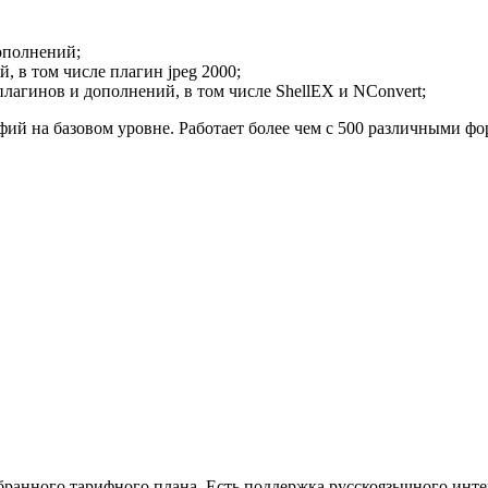
ополнений;
, в том числе плагин jpeg 2000;
лагинов и дополнений, в том числе ShellEX и NConvert;
ий на базовом уровне. Работает более чем с 500 различными ф
ыбранного тарифного плана. Есть поддержка русскоязычного инт