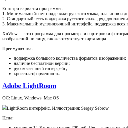
Есть три варианта программы:
1. Минимальный: нет поддержки русского языка, плагинов и д
2. Стандартный: есть поддержка русского языка, ряд дополнений
3. Максимальный: мультиязычный интерфейс, поддержка всех п
XnView — это программа для просмотра и сортировки фотограф
изображений по лицу, так же отсутствует карта мира.
Преимущества:
поддержка большого количества форматов изображений;
наличие бесплатной версии;
русскоязычный интерфейс;
кроссплатформенность.
Adobe LightRoom
ОС: Linux, Windows, Mac OS
LightRoom интерфейс. Иллюстрация: Sergey Sebrow
Цена:
хранение 1 ТБ в месяц около 700 руб. Цена зависит от в