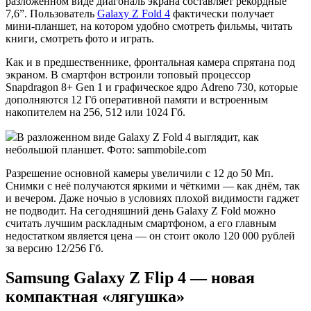
разложенном виде диагональ экрана составляет рекордные
7,6”. Пользователь
Galaxy Z Fold 4
фактически получает
мини-планшет, на котором удобно смотреть фильмы, читать
книги, смотреть фото и играть.
Как и в предшественнике, фронтальная камера спрятана под
экраном. В смартфон встроили топовый процессор
Snapdragon 8+ Gen 1 и графическое ядро Adreno 730, которые
дополняются 12 Гб оперативной памяти и встроенным
накопителем на 256, 512 или 1024 Гб.
В разложенном виде Galaxy Z Fold 4 выглядит, как
небольшой планшет. Фото: sammobile.com
Разрешение основной камеры увеличили с 12 до 50 Мп.
Снимки с неё получаются яркими и чёткими — как днём, так
и вечером. Даже ночью в условиях плохой видимости гаджет
не подводит. На сегодняшний день Galaxy Z Fold можно
считать лучшим раскладным смартфоном, а его главным
недостатком является цена — он стоит около 120 000 рублей
за версию 12/256 Гб.
Samsung Galaxy Z Flip 4 — новая
компактная «лягушка»