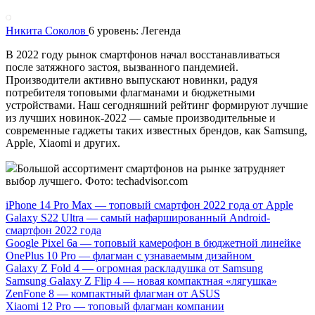
Никита Соколов
6 уровень: Легенда
В 2022 году рынок смартфонов начал восстанавливаться
после затяжного застоя, вызванного пандемией.
Производители активно выпускают новинки, радуя
потребителя топовыми флагманами и бюджетными
устройствами. Наш сегодняшний рейтинг формируют лучшие
из лучших новинок-2022 — самые производительные и
современные гаджеты таких известных брендов, как Samsung,
Apple, Xiaomi и других.
Большой ассортимент смартфонов на рынке затрудняет
выбор лучшего. Фото: techadvisor.com
iPhone 14 Pro Max — топовый смартфон 2022 года от Apple
Galaxy S22 Ultra — самый нафаршированный Android-
смартфон 2022 года
Google Pixel 6a — топовый камерофон в бюджетной линейке
OnePlus 10 Pro — флагман с узнаваемым дизайном
Galaxy Z Fold 4 — огромная раскладушка от Samsung
Samsung Galaxy Z Flip 4 — новая компактная «лягушка»
ZenFone 8 — компактный флагман от ASUS
Xiaomi 12 Pro — топовый флагман компании