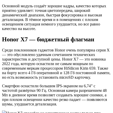
Основной модуль создаёт хорошие кадры, качество которых
приятно удивляет: точная цветопередача, широкий
динамический диапазон, быстрая фокусировка и высокая
детализация. В тёмное время и в помещениях с плохим
освещением ситуация немного ухудшается, но все равно
качество на высоте.
Honor X7 — бюджетный флагман
Среди поклонников гаджетов Honor очень популярна серия X
— это обусловлено удачным сочетанием технических
характеристик и доступной цены. Honor X7 — это новинка
2022 года, которую оснастили не самым мощным по
современным меркам процессором HiSilicon Kirin 659. Также
на борту всего 4 Гб оперативной и 128 Гб постоянной памяти,
но есть возможность установить microSD карточку.
Смартфон оснастили большим IPS-экраном на 6,74” с
частотой развёртки 90 Гц. Основная камера разрешением 48
Мп в дневное время позволяет создавать хорошие снимки, а
при плохом освещении качество резко падает — появляются
шумы, ухудшается детализация.