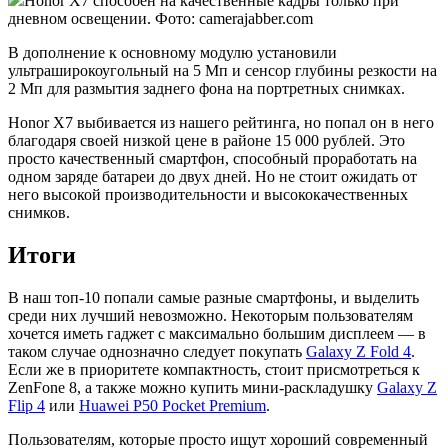
Honor X7 способен на качественные кадры только при
дневном освещении. Фото: camerajabber.com
В дополнение к основному модулю установили
ультраширокоугольный на 5 Мп и сенсор глубины резкости на
2 Мп для размытия заднего фона на портретных снимках.
Honor X7 выбивается из нашего рейтинга, но попал он в него
благодаря своей низкой цене в районе 15 000 рублей. Это
просто качественный смартфон, способный проработать на
одном заряде батареи до двух дней. Но не стоит ожидать от
него высокой производительности и высококачественных
снимков.
Итоги
В наш топ-10 попали самые разные смартфоны, и выделить
среди них лучший невозможно. Некоторым пользователям
хочется иметь гаджет с максимально большим дисплеем — в
таком случае однозначно следует покупать
Galaxy Z Fold 4
.
Если же в приоритете компактность, стоит присмотреться к
ZenFone 8, а также можно купить мини-раскладушку
Galaxy Z
Flip 4
или
Huawei P50 Pocket Premium
.
Пользователям, которые просто ищут хороший современный