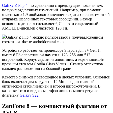
Galaxy Z Flip 4
, по сравнению с предыдущим поколением,
получил ряд важных изменений. Например, при помощи
маленького 1,9-дюймового внешнего экрана стала возможной
отправка шаблонных текстовых сообщений. Размер
основного дисплея составляет 6,7” — это современный
AMOLED-дисплей с частотой 120 Гц.
Galaxy Z Flip 4 можно пользоваться в полуразложенном
состоянии. Фото: androidcentral.com
Устройство работает на процессоре Snapdragon 8+ Gen 1,
имеет 8 Гб оперативной памяти и 128, 256 или 512
встроенной. Корпус сделан из алюминия, а экран защищён
прочным стеклом Gorilla Glass Victus+. Сканер отпечатков
пальцев расположили на боковой грани.
Качество снимков превосходное в любых условиях. Основной
блок включает два модуля по 12 Мп — один главный с
оптической стабилизацией и второй широкоугольный. В
качестве фото и видео смартфон лишь немного уступает
флагману
Galaxy S22
.
ZenFone 8 — компактный флагман от
ASUS