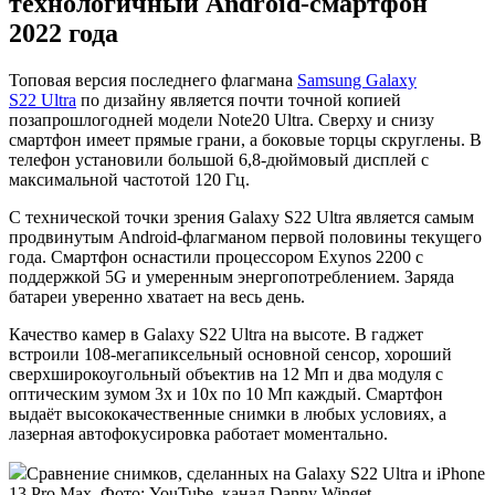
технологичный Android-смартфон
2022 года
Топовая версия последнего флагмана
Samsung Galaxy
S22 Ultra
по дизайну является почти точной копией
позапрошлогодней модели Note20 Ultra. Сверху и снизу
смартфон имеет прямые грани, а боковые торцы скруглены. В
телефон установили большой 6,8-дюймовый дисплей с
максимальной частотой 120 Гц.
С технической точки зрения Galaxy S22 Ultra является самым
продвинутым Android-флагманом первой половины текущего
года. Смартфон оснастили процессором Exynos 2200 с
поддержкой 5G и умеренным энергопотреблением. Заряда
батареи уверенно хватает на весь день.
Качество камер в Galaxy S22 Ultra на высоте. В гаджет
встроили 108-мегапиксельный основной сенсор, хороший
сверхширокоугольный объектив на 12 Мп и два модуля с
оптическим зумом 3х и 10х по 10 Мп каждый. Смартфон
выдаёт высококачественные снимки в любых условиях, а
лазерная автофокусировка работает моментально.
Сравнение снимков, сделанных на Galaxy S22 Ultra и iPhone
13 Pro Max. Фото: YouTube, канал Danny Winget