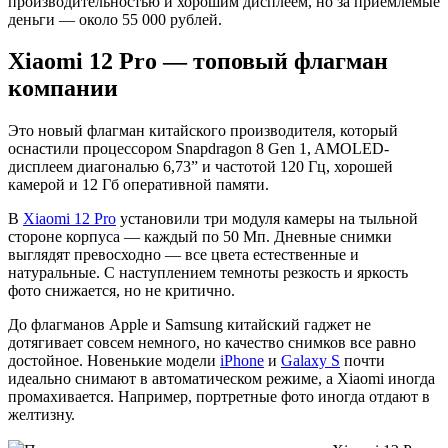
производительностью и хорошим дисплеем, но за приемлемые
деньги — около 55 000 рублей.
Xiaomi 12 Pro — топовый флагман
компании
Это новый флагман китайского производителя, который
оснастили процессором Snapdragon 8 Gen 1, AMOLED-
дисплеем диагональю 6,73” и частотой 120 Гц, хорошей
камерой и 12 Гб оперативной памяти.
В
Xiaomi 12 Pro
установили три модуля камеры на тыльной
стороне корпуса — каждый по 50 Мп. Дневные снимки
выглядят превосходно — все цвета естественные и
натуральные. С наступлением темноты резкость и яркость
фото снижается, но не критично.
До флагманов Apple и Samsung китайский гаджет не
дотягивает совсем немного, но качество снимков все равно
достойное. Новенькие модели
iPhone
и
Galaxy S
почти
идеально снимают в автоматическом режиме, а Xiaomi иногда
промахивается. Например, портретные фото иногда отдают в
желтизну.