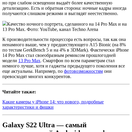
но при слабом освещении выдаёт более качественную
детализацию. Есть и обратная сторона: ночные кадры иногда
получаются слишком резкими и выглядят неестественно.
Качество ночного портрета, сделанного на 14 Pro Max и на
13 Pro Max. Фото: YouTube, канал Techno Arena
К производительности процессора есть вопросы, так как она
ненамного выше, чем у предшествующего A15 Bionic (на 8%
по тестам GeekBench 5 и на 4% в 3DMark). Фактически iPhone
14 Pro Max стал своеобразным ремиксом прошлогодней
модели
13 Pro Max
. Смартфон по всем параметрам стал
немного лучше, хотя и гаджеты предыдущего поколения все
еще актуальны. Например, по
фотовозможностям
они
превосходят многих конкурентов.
Читайте также:
Какие камеры у iPhone 14: что нового, подробные
характеристики и фишки
Galaxy S22 Ultra — самый