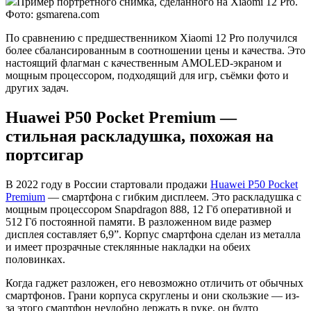
Пример портретного снимка, сделанного на Xiaomi 12 Pro.
Фото: gsmarena.com
По сравнению с предшественником Xiaomi 12 Pro получился
более сбалансированным в соотношении цены и качества. Это
настоящий флагман с качественным AMOLED-экраном и
мощным процессором, подходящий для игр, съёмки фото и
других задач.
Huawei P50 Pocket Premium —
стильная раскладушка, похожая на
портсигар
В 2022 году в России стартовали продажи
Huawei P50 Pocket
Premium
— смартфона с гибким дисплеем. Это раскладушка с
мощным процессором Snapdragon 888, 12 Гб оперативной и
512 Гб постоянной памяти. В разложенном виде размер
дисплея составляет 6,9”. Корпус смартфона сделан из металла
и имеет прозрачные стеклянные накладки на обеих
половинках.
Когда гаджет разложен, его невозможно отличить от обычных
смартфонов. Грани корпуса скруглены и они скользкие — из-
за этого смартфон неудобно держать в руке, он будто