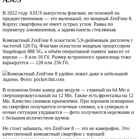
В 2022 году ASUS выпустила флагман, не похожий на
предшественников — это маленький, но мощный ZenFone 8.
Корпус смартфона не имеет острых углов. Рамка по
периметру алюминиевая, а задняя панель стеклянная.
Компактный ZenFone 8 оснастили 5,9-дюймовым дисплеем с
частотой 120 Гц. Флагман оснастили мощным процессором
Snapdragon 888 5G, а объём оперативной памяти зависит от
версии — 8 или 16 Гб. Размер встроенного хранилища тоже
варьируется — 128 или 256 Гб.
Компактный ZenFone 8 удобно лежит даже в небольшой
ладони. Фото: pocket-lint.com
В основном блоке камер два модуля — главный на 64 Мп и
сверхширокоугольный на 12 Мп. Также есть фронталка на 12
Мп. Качество снимков приемлемое. При хорошем освещении
на смартфон получаются отличные снимки, а в сумерках и
ночью ситуация ухудшается — фото получаются нерезкими и
с большим количеством шумов.
Не стоит забывать, что ZenFone 8 — это не камерофон. Это
качественный компактный смартфон с хорошей