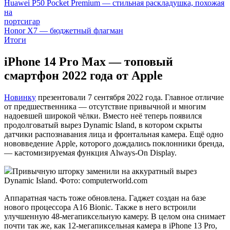
Huawei P50 Pocket Premium — стильная раскладушка, похожая
на
портсигар
Honor X7 — бюджетный флагман
Итоги
iPhone 14 Pro Max — топовый
смартфон 2022 года от Apple
Новинку
презентовали 7 сентября 2022 года. Главное отличие
от предшественника — отсутствие привычной и многим
надоевшей широкой чёлки. Вместо неё теперь появился
продолговатый вырез Dynamic Island, в котором скрыты
датчики распознавания лица и фронтальная камера. Ещё одно
нововведение Apple, которого дождались поклонники бренда,
— кастомизируемая функция Always-On Display.
Привычную шторку заменили на аккуратный вырез
Dynamic Island. Фото: computerworld.com
Аппаратная часть тоже обновлена. Гаджет создан на базе
нового процессора A16 Bionic. Также в него встроили
улучшенную 48-мегапиксельную камеру. В целом она снимает
почти так же, как 12-мегапиксельная камера в iPhone 13 Pro,