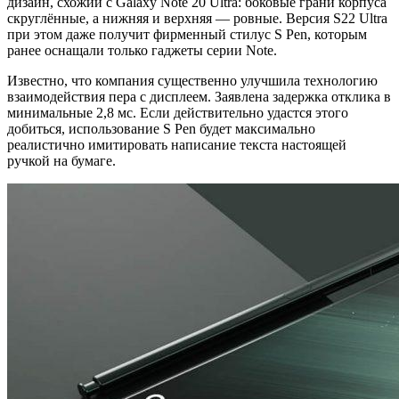
дизайн, схожий с Galaxy Note 20 Ultra: боковые грани корпуса
скруглённые, а нижняя и верхняя — ровные. Версия S22 Ultra
при этом даже получит фирменный стилус S Pen, которым
ранее оснащали только гаджеты серии Note.
Известно, что компания существенно улучшила технологию
взаимодействия пера с дисплеем. Заявлена задержка отклика в
минимальные 2,8 мс. Если действительно удастся этого
добиться, использование S Pen будет максимально
реалистично имитировать написание текста настоящей
ручкой на бумаге.