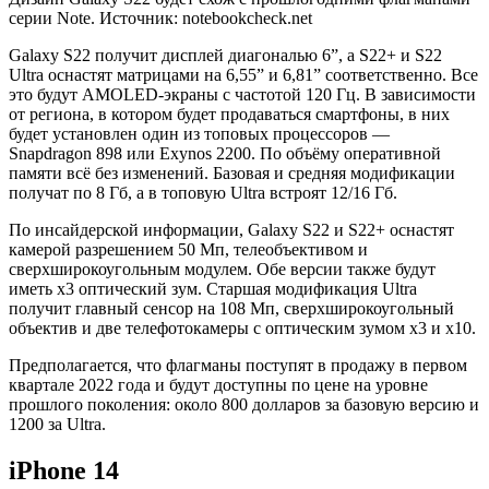
серии Note. Источник: notebookcheck.net
Galaxy S22 получит дисплей диагональю 6”, а S22+ и S22
Ultra оснастят матрицами на 6,55” и 6,81” соответственно. Все
это будут AMOLED-экраны с частотой 120 Гц. В зависимости
от региона, в котором будет продаваться смартфоны, в них
будет установлен один из топовых процессоров —
Snapdragon 898 или Exynos 2200. По объёму оперативной
памяти всё без изменений. Базовая и средняя модификации
получат по 8 Гб, а в топовую Ultra встроят 12/16 Гб.
По инсайдерской информации, Galaxy S22 и S22+ оснастят
камерой разрешением 50 Мп, телеобъективом и
сверхширокоугольным модулем. Обе версии также будут
иметь х3 оптический зум. Старшая модификация Ultra
получит главный сенсор на 108 Мп, сверхширокоугольный
объектив и две телефотокамеры с оптическим зумом х3 и х10.
Предполагается, что флагманы поступят в продажу в первом
квартале 2022 года и будут доступны по цене на уровне
прошлого поколения: около 800 долларов за базовую версию и
1200 за Ultra.
iPhone 14