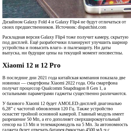
Дизайном Galaxy Fold 4 и Galaxy Flip4 не будут отличаться от
своих предшественников. Источник: dispatchist.com
Раскладная версия Galaxy Flip4 тоже получит камеру, скрытую
под дисплей. Ещё разработчики планируют улучшить шарнир
устройства и повысить влаго- и пылезащиту. Ни даты
выпуска, ни будущие цены на текущий момент неизвестны.
Xiaomi 12 и 12 Pro
В последние дни 2021 года китайская компания показала две
новинки — смартфоны Xiaomi 2022 года. Оба смартфона
получат процессор Qualcomm Snapdragon 8 Gen 1, а
остальными параметрами гаджеты существенно различаются.
У базового Xiaomi 12 будет AMOLED-дисплей диагональю
6,28” с частотой обновления 120 Гц. Также устройство
оснастят тройной основной камерой. Главный модуль имеет
разрешение 50 Мп, а его дополняет сверхширокоугольный
сенсор на 13 Мп и телемакромодуль на 5 Мп. За автономность
гаджета будет отвечать батарея ёмкостью 4500 мА·ч с