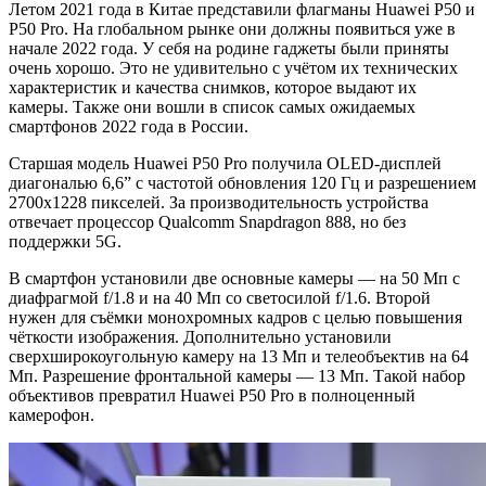
Летом 2021 года в Китае представили флагманы Huawei P50 и
P50 Pro. На глобальном рынке они должны появиться уже в
начале 2022 года. У себя на родине гаджеты были приняты
очень хорошо. Это не удивительно с учётом их технических
характеристик и качества снимков, которое выдают их
камеры. Также они вошли в список самых ожидаемых
смартфонов 2022 года в России.
Старшая модель Huawei P50 Pro получила OLED-дисплей
диагональю 6,6” с частотой обновления 120 Гц и разрешением
2700х1228 пикселей. За производительность устройства
отвечает процессор Qualcomm Snapdragon 888, но без
поддержки 5G.
В смартфон установили две основные камеры — на 50 Мп с
диафрагмой f/1.8 и на 40 Мп со светосилой f/1.6. Второй
нужен для съёмки монохромных кадров с целью повышения
чёткости изображения. Дополнительно установили
сверхширокоугольную камеру на 13 Мп и телеобъектив на 64
Мп. Разрешение фронтальной камеры — 13 Мп. Такой набор
объективов превратил Huawei P50 Pro в полноценный
камерофон.