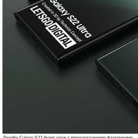
Дизайн Galaxy S22 будет схож с прошлогодними флагманами