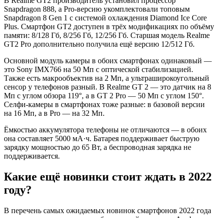
В Realme GT2 производитель установил процессор
Snapdragon 888, а Pro-версию укомплектовали топовым
Snapdragon 8 Gen 1 с системой охлаждения Diamond Ice Core
Plus. Смартфон GT2 доступен в трёх модификациях по объёму
памяти: 8/128 Гб, 8/256 Гб, 12/256 Гб. Старшая модель Realme
GT2 Pro дополнительно получила ещё версию 12/512 Гб.
Основной модуль камеры в обоих смартфонах одинаковый —
это Sony IMX766 на 50 Мп с оптической стабилизацией.
Также есть макрообъектив на 2 Мп, а ультраширокоугольный
сенсор у телефонов разный. В Realme GT 2 — это датчик на 8
Мп с углом обзора 119°, а в GT 2 Pro — 50 Мп с углом 150°.
Селфи-камеры в смартфонах тоже разные: в базовой версии
на 16 Мп, а в Pro — на 32 Мп.
Ёмкостью аккумулятора телефоны не отличаются — в обоих
она составляет 5000 мА·ч. Батарея поддерживает быструю
зарядку мощностью до 65 Вт, а беспроводная зарядка не
поддерживается.
Какие ещё новинки стоит ждать в 2022
году?
В перечень самых ожидаемых новинок смартфонов 2022 года