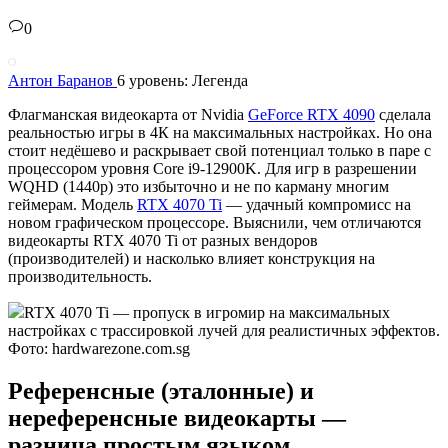
0
Антон Баранов
6 уровень: Легенда
Флагманская видеокарта от Nvidia
GeForce RTX 4090
сделала
реальностью игры в 4К на максимальных настройках. Но она
стоит недёшево и раскрывает свой потенциал только в паре с
процессором уровня Core i9-12900K. Для игр в разрешении
WQHD (1440p) это избыточно и не по карману многим
геймерам. Модель
RTX 4070 Ti
— удачный компромисс на
новом графическом процессоре. Выяснили, чем отличаются
видеокарты RTX 4070 Ti от разных вендоров
(производителей) и насколько влияет конструкция на
производительность.
RTX 4070 Ti — пропуск в игромир на максимальных
настройках с трассировкой лучей для реалистичных эффектов.
Фото: hardwarezone.com.sg
Референсные (эталонные) и
нереференсные видеокарты —
разница простым языком