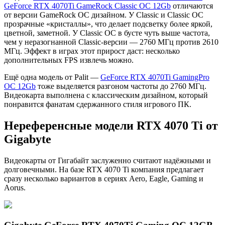
GeForce RTX 4070Ti GameRock Classic OC 12Gb
отличаются
от версии GameRock OC дизайном. У Classic и Classic OC
прозрачные «кристаллы», что делает подсветку более яркой,
цветной, заметной. У Classic OC в бусте чуть выше частота,
чем у неразогнанной Classic-версии — 2760 МГц против 2610
МГц. Эффект в играх этот прирост даст: несколько
дополнительных FPS извлечь можно.
Ещё одна модель от Palit —
GeForce RTX 4070Ti GamingPro
OC 12Gb
тоже выделяется разгоном частоты до 2760 МГц.
Видеокарта выполнена с классическим дизайном, который
понравится фанатам сдержанного стиля игрового ПК.
Нереференсные модели RTX 4070 Ti от
Gigabyte
Видеокарты от Гигабайт заслуженно считают надёжными и
долговечными. На базе RTX 4070 Ti компания предлагает
сразу несколько вариантов в сериях Aero, Eagle, Gaming и
Aorus.