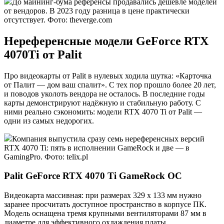
До майнинг-бума референсы продавались дешевле моделей
от вендоров. В 2023 году разница в цене практически
отсутствует. Фото: theverge.com
Нереференсные модели GeForce RTX
4070Ti от Palit
Про видеокарты от Palit в нулевых ходила шутка: «Карточка
от Палит — дом ваш спалит». С тех пор прошло более 20 лет,
и поводов уколоть вендора не осталось. В последние годы
карты демонстрируют надёжную и стабильную работу. С
ними реально сэкономить: модели RTX 4070 Ti от Palit —
одни из самых недорогих.
Компания выпустила сразу семь нереференсных версий
RTX 4070 Ti: пять в исполнении GameRock и две — в
GamingPro. Фото: telix.pl
Palit GeForce RTX 4070 Ti GameRock OC
Видеокарта массивная: при размерах 329 х 133 мм нужно
заранее просчитать доступное пространство в корпусе ПК.
Модель оснащена тремя крупными вентиляторами 87 мм в
диаметре для эффективного охлаждения платы.