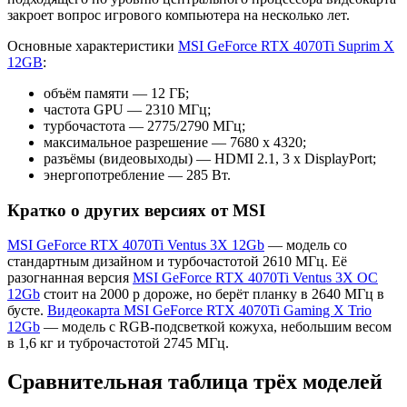
закроет вопрос игрового компьютера на несколько лет.
Основные характеристики
MSI GeForce RTX 4070Ti Suprim X
12GB
:
объём памяти — 12 ГБ;
частота GPU — 2310 МГц;
турбочастота — 2775/2790 МГц;
максимальное разрешение — 7680 х 4320;
разъёмы (видеовыходы) — HDMI 2.1, 3 x DisplayPort;
энергопотребление — 285 Вт.
Кратко о других версиях от MSI
MSI GeForce RTX 4070Ti Ventus 3X 12Gb
— модель со
стандартным дизайном и турбочастотой 2610 МГц. Её
разогнанная версия
MSI GeForce RTX 4070Ti Ventus 3X OC
12Gb
стоит на 2000 р дороже, но берёт планку в 2640 МГц в
бусте.
Видеокарта MSI GeForce RTX 4070Ti Gaming X Trio
12Gb
— модель с RGB-подсветкой кожуха, небольшим весом
в 1,6 кг и туброчастотой 2745 МГц.
Сравнительная таблица трёх моделей