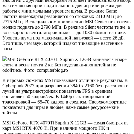
аналогии с другими вендорами MSI даёт пользователю выбор:
максимальная производительность для игр или режим для
работы с минимальным уровнем шума. В режиме Game
частота видеокарты разгоняется со стоковых 2310 МГц до
2775 МГц. В специальном приложении MSI Center показатель
можно поднять до 2790 МГц. В режиме Silent частоты те же, а
вот скорость вентиляторов ниже — до 1030 об/мин на пике.
Уровень шума под максимальной нагрузкой — всего 26 дБ.
Это тише, чем звук, который издают тикающие настенные
часы.
MSI GeForce RTX 4070Ti Suprim X 12GB занимает четыре
слота и весит почти 2 кг. Без подставки-кронштейна не
обойтись. Фото: computerblog.ro
В игровых сюжетах MSI показывает отличные результаты. В
Cyberpunk 2077 при разрешении 3840 х 2160 без трассировки
лучей на ультранастройках показатель FPS в среднем
составляет 50 кадров/сек. В 1440p с активированной
трассировкой — 65–70 кадров в среднем. Сверхкомфортные
показатели для игры в любые, даже самые ресурсоёмкие
тайтлы.
MSI GeForce RTX 4070Ti Suprim X 12GB — самая быстрая из
карт MSI RTX 4070 Ti. При наличии мощного ПК и
подходящего по уровню центрального процессора видеокарта