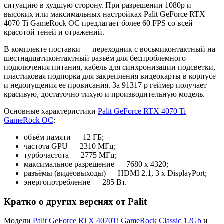
ситуацию в худшую сторону. При разрешении 1080p и
высоких или максимальных настройках Palit GeForce RTX
4070 Ti GameRock OC предлагает более 60 FPS со всей
красотой теней и отражений.
В комплекте поставки — переходник с восьмиконтактный на
шестнадцатиконтактный разъём для беспроблемного
подключения питания, кабель для синхронизации подсветки,
пластиковая подпорка для закрепления видеокарты в корпусе
и недопущения ее провисания. За 91317 р геймер получает
красивую, достаточно тихую и производительную модель.
Основные характеристики
Palit GeForce RTX 4070 Ti
GameRock OC
:
объём памяти — 12 ГБ;
частота GPU — 2310 МГц;
турбочастота — 2775 МГц;
максимальное разрешение — 7680 х 4320;
разъёмы (видеовыходы) — HDMI 2.1, 3 x DisplayPort;
энергопотребление — 285 Вт.
Кратко о других версиях от Palit
Модели
Palit GeForce RTX 4070Ti GameRock Classic 12Gb
и