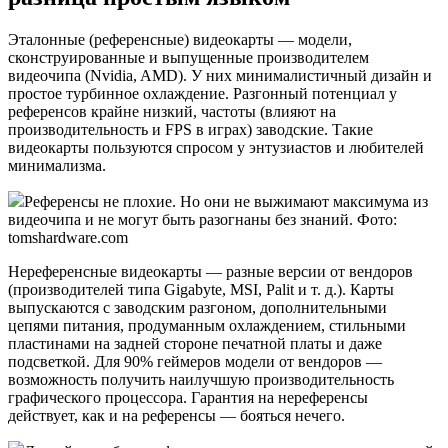
Эталонные (референсные) видеокарты — модели,
сконструированные и выпущенные производителем
видеочипа (Nvidia, AMD). У них минималистичный дизайн и
простое турбинное охлаждение. Разгонный потенциал у
референсов крайне низкий, частоты (влияют на
производительность и FPS в играх) заводские. Такие
видеокарты пользуются спросом у энтузиастов и любителей
минимализма.
Референсы не плохие. Но они не выжимают максимума из
видеочипа и не могут быть разогнаны без знаний. Фото:
tomshardware.com
Нереференсные видеокарты — разные версии от вендоров
(производителей типа Gigabyte, MSI, Palit и т. д.). Карты
выпускаются с заводским разгоном, дополнительными
цепями питания, продуманным охлаждением, стильными
пластинами на задней стороне печатной платы и даже
подсветкой. Для 90% геймеров модели от вендоров —
возможность получить наилучшую производительность
графического процессора. Гарантия на нереференсы
действует, как и на референсы — бояться нечего.