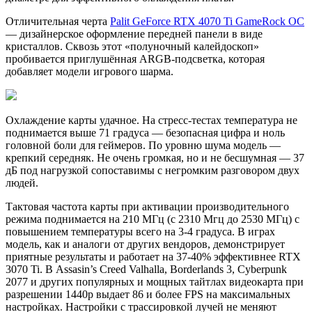
Отличительная черта
Palit GeForce RTX 4070 Ti GameRock OC
— дизайнерское оформление передней панели в виде
кристаллов. Сквозь этот «полуночный калейдоскоп»
пробивается приглушённая ARGB-подсветка, которая
добавляет модели игрового шарма.
Охлаждение карты удачное. На стресс-тестах температура не
поднимается выше 71 градуса — безопасная цифра и ноль
головной боли для геймеров. По уровню шума модель —
крепкий середняк. Не очень громкая, но и не бесшумная — 37
дБ под нагрузкой сопоставимы с негромким разговором двух
людей.
Тактовая частота карты при активации производительного
режима поднимается на 210 МГц (с 2310 Мгц до 2530 МГц) с
повышением температуры всего на 3-4 градуса. В играх
модель, как и аналоги от других вендоров, демонстрирует
приятные результаты и работает на 37-40% эффективнее RTX
3070 Ti. В Assasin’s Creed Valhalla, Borderlands 3, Cyberpunk
2077 и других популярных и мощных тайтлах видеокарта при
разрешении 1440p выдает 86 и более FPS на максимальных
настройках. Настройки с трассировкой лучей не меняют