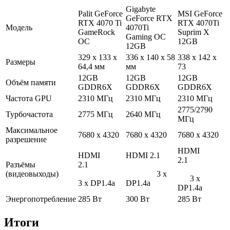
Gigabyte
Palit GeForce
MSI GeForce
GeForce RTX
RTX 4070 Ti
RTX 4070Ti
Модель
4070Ti
GameRock
Suprim X
Gaming OC
OC
12GB
12GB
329 х 133 х
336 х 140 х 58
338 х 142 х
Размеры
64,4 мм
мм
73
12GB
12GB
12GB
Объём памяти
GDDR6X
GDDR6X
GDDR6X
Частота GPU
2310 МГц
2310 МГц
2310 МГц
2775/2790
Турбочастота
2775 МГц
2640 МГц
МГц
Максимальное
7680 х 4320
7680 х 4320
7680 х 4320
разрешение
HDMI
HDMI
HDMI 2.1
2.1
Разъёмы
2.1
(видеовыходы)
3 х
3 х
3 х DP1.4a
DP1.4a
DP1.4a
Энергопотребление
285 Вт
300 Вт
285 Вт
Итоги