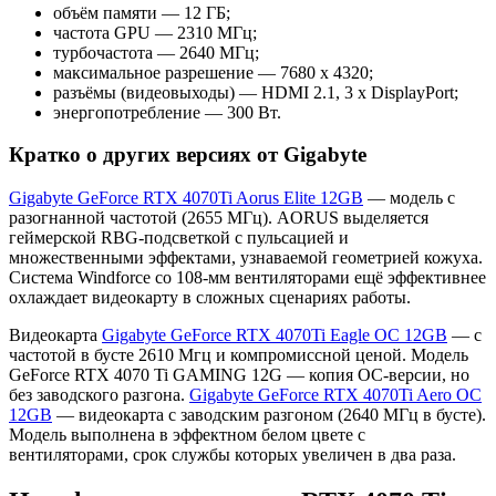
объём памяти — 12 ГБ;
частота GPU — 2310 МГц;
турбочастота — 2640 МГц;
максимальное разрешение — 7680 х 4320;
разъёмы (видеовыходы) — HDMI 2.1, 3 x DisplayPort;
энергопотребление — 300 Вт.
Кратко о других версиях от Gigabyte
Gigabyte GeForce RTX 4070Ti Aorus Elite 12GB
— модель с
разогнанной частотой (2655 МГц). AORUS выделяется
геймерской RBG-подсветкой с пульсацией и
множественными эффектами, узнаваемой геометрией кожуха.
Система Windforce со 108-мм вентиляторами ещё эффективнее
охлаждает видеокарту в сложных сценариях работы.
Видеокарта
Gigabyte GeForce RTX 4070Ti Eagle OC 12GB
— с
частотой в бусте 2610 Мгц и компромиссной ценой. Модель
GeForce RTX­ 4070 Ti GAMING 12G — копия OC-версии, но
без заводского разгона.
Gigabyte GeForce RTX 4070Ti Aero OC
12GB
— видеокарта с заводским разгоном (2640 МГц в бусте).
Модель выполнена в эффектном белом цвете с
вентиляторами, срок службы которых увеличен в два раза.