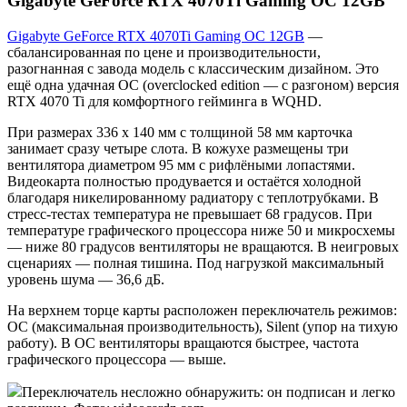
Gigabyte GeForce RTX 4070Ti Gaming OC 12GB
Gigabyte GeForce RTX 4070Ti Gaming OC 12GB
—
сбалансированная по цене и производительности,
разогнанная с завода модель с классическим дизайном. Это
ещё одна удачная OC (overclocked edition — с разгоном) версия
RTX 4070 Ti для комфортного гейминга в WQHD.
При размерах 336 х 140 мм с толщиной 58 мм карточка
занимает сразу четыре слота. В кожухе размещены три
вентилятора диаметром 95 мм с рифлёными лопастями.
Видеокарта полностью продувается и остаётся холодной
благодаря никелированному радиатору с теплотрубками. В
стресс-тестах температура не превышает 68 градусов. При
температуре графического процессора ниже 50 и микросхемы
— ниже 80 градусов вентиляторы не вращаются. В неигровых
сценариях — полная тишина. Под нагрузкой максимальный
уровень шума — 36,6 дБ.
На верхнем торце карты расположен переключатель режимов:
OC (максимальная производительность), Silent (упор на тихую
работу). В OC вентиляторы вращаются быстрее, частота
графического процессора — выше.
Переключатель несложно обнаружить: он подписан и легко