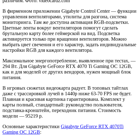
различим. Фото: videocardz.com
В фирменном приложении Gigabyte Control Center — функции
управления вентиляторами, утилиты для разгона, система
мониторинга. Там же доступна активация RGB-подсветки.
Цветные ленты вокруг вентиляторов помогут сделать
брутальную карту более геймерской на вид. Подсветка
активируется только при вращении вентиляторов. Можно
выбрать цвет свечения и его характер, задать индивидуальные
настройки RGB для каждого вентилятора.
Максимальное энергопотребление, выявленное при тестах, —
294 Вт. Для Gigabyte GeForce RTX 4070 Ti Gaming OC 12GB,
как и для моделей от других вендоров, нужен мощный блок
питания.
В игровых сюжетах видеокарта радует. В топовых тайтлах
даже с трассировкой лучей в 1440p ниже 63-70 FPS не будет.
Плавная и красивая картинка гарантирована. Комплект у
карты полный, стандартный: руководство пользователя,
подставка-кронштейн, переходник питания. Стоимость
модели — 95219 р.
Основные характеристики
Gigabyte GeForce RTX 4070Ti
Gaming OC 12GB
: