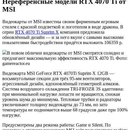
Нереференсные модели RTX 4070 Ti от
MSI
Видеокарты от MSI известны своим фирменным игровым
стилем с красной подсветкой и логотипом в виде дракона. В
серии
RTX 4070 Ti Suprim X
компания предложила
обновлённый дизайн — и за него вкупе с самыми высокими
показателями быстродействия придётся выложить 106359 р.
В новом обличии видеокарты от MSI смотрятся солидно и
предлагают максимальную эффективность RTX 4070 Ti. Фото:
gamereactor.eu
Видеокарта MSI GeForce RTX 4070Ti Suprim X 12GB —
восьмиугольные секции для трёх 95-мм вентиляторов,
агрессивный дизайн, вдохновлённый геометрией алмазов.
Система воздушного охлаждения TRI-FROZR 3S адаптивна:
при минимальной нагрузке лопасти не вращаются, снижая
уровень шума до минимума. Тепловые трубки и радиаторы
увеличивают толщину видеокарты до 73 мм, но зато
температура не поднимается выше 68 градусов даже при 100%
нагрузке.
Предусмотрены два режима работы: Game и Silent. По