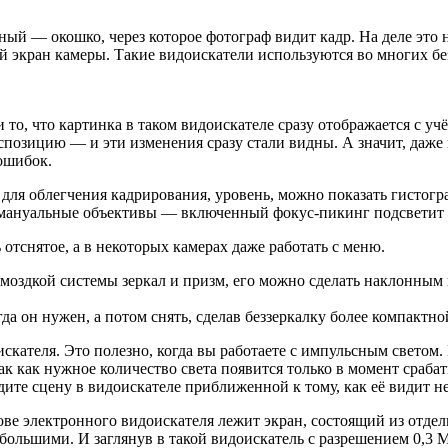
ный — окошко, через которое фотограф видит кадр. На деле это 
й экран камеры. Такие видоискатели используются во многих б
, что картинка в таком видоискателе сразу отображается с учёт
кспозицию — и эти изменения сразу стали видны. А значит, даже
ошибок.
для облегчения кадрирования, уровень, можно показать гистогр
 мануальные объективы — включенный фокус-пикинг подсветит р
отснятое, а в некоторых камерах даже работать с меню.
ромоздкой системы зеркал и призм, его можно сделать наклонны
а он нужен, а потом снять, сделав беззеркалку более компактной
скателя. Это полезно, когда вы работаете с импульсным светом
ак как нужное количество света появится только в момент сра
дите сцену в видоискателе приближенной к тому, как её видит н
ове электронного видоискателя лежит экран, состоящий из отде
большими. И заглянув в такой видоискатель с разрешением 0,3 М