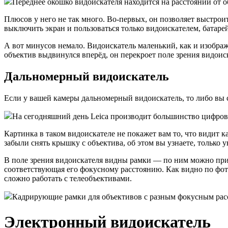
Переднее окошко видоискателя находится на расстоянии от о
Плюсов у него не так много. Во-первых, он позволяет выстроить
выключить экран и пользоваться только видоискателем, батаре
А вот минусов немало. Видоискатель маленький, как и изобра
объектив выдвинулся вперёд, он перекроет поле зрения видоис
Дальномерный видоискатель
Если у вашей камеры дальномерный видоискатель, то либо вы
На сегодняшний день Leica производит большинство цифровы
Картинка в таком видоискателе не покажет вам то, что видит к
забыли снять крышку с объектива, об этом вы узнаете, только 
В поле зрения видоискателя видны рамки — по ним можно прим
соответствующая его фокусному расстоянию. Как видно по фото
сложно работать с телеобъективами.
Кадрирующие рамки для объективов с разным фокусным расст
Электронный видоискатель