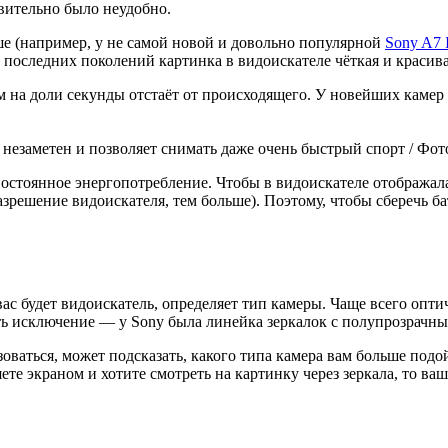
твительно было неудобно.
е (например, у не самой новой и довольно популярной
Sony A7 I
 последних поколений картинка в видоискателе чёткая и красива
на доли секунды отстаёт от происходящего. У новейших камер эт
незаметен и позволяет снимать даже очень быстрый спорт / Фото
остоянное энергопотребление. Чтобы в видоискателе отображала
азрешение видоискателя, тем больше). Поэтому, чтобы сберечь ба
ас будет видоискатель, определяет тип камеры. Чаще всего опти
ть исключение — у Sony была линейка зеркалок с полупрозрачны
оваться, может подсказать, какого типа камера вам больше подой
ете экраном и хотите смотреть на картинку через зеркала, то ва