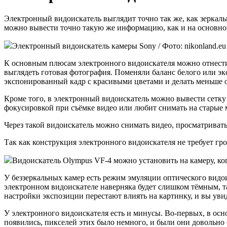
Электронный видоискатель выглядит точно так же, как зеркаль
можно вывести точно такую же информацию, как и на основно
Электронный видоискатель камеры Sony / Фото: nikonland.eu
К основным плюсам электронного видоискателя можно отнести то
выглядеть готовая фотография. Поменяли баланс белого или э
экспонированный кадр с красивыми цветами и делать меньше 
Кроме того, в электронный видоискатель можно вывести сетку 
фокусировкой при съёмке видео или любит снимать на старые
Через такой видоискатель можно снимать видео, просматривать 
Так как конструкция электронного видоискателя не требует г
Видоискатель Olympus VF-4 можно установить на камеру, когд
У беззеркальных камер есть режим эмуляции оптического видои
электронном видоискателе наверняка будет слишком тёмным, т
настройки экспозиции перестают влиять на картинку, и вы уви
У электронного видоискателя есть и минусы. Во-первых, в осн
появились, пикселей этих было немного, и были они довольно 