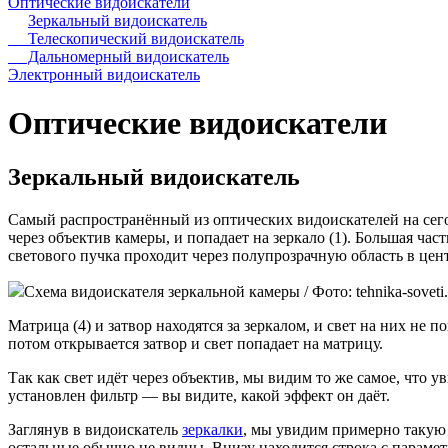
Оптические видоискатели
Зеркальный видоискатель
Телескопический видоискатель
Дальномерный видоискатель
Электронный видоискатель
Оптические видоискатели
Зеркальный видоискатель
Самый распространённый из оптических видоискателей на сего
через объектив камеры, и попадает на зеркало (1). Большая част
светового пучка проходит через полупрозрачную область в цент
Схема видоискателя зеркальной камеры / Фото: tehnika-soveti.
Матрица (4) и затвор находятся за зеркалом, и свет на них не п
потом открывается затвор и свет попадает на матрицу.
Так как свет идёт через объектив, мы видим то же самое, что 
установлен фильтр — вы видите, какой эффект он даёт.
Заглянув в видоискатель
зеркалки
, мы увидим примерно такую 
остальные обычно не видны. Внизу находится строка с параме