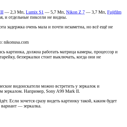
II
— 2,3 Мп,
Lumix S1
— 5,7 Мп,
Nikon Z 7
— 3,7 Мп,
Fujifilm
я, и отдельные пиксели не видны.
а задержка очень мала и почти незаметна, но всё ещё не
: nikonusa.com
сь картинка, должна работать матрица камеры, процессор и
тарейку, беззеркалки стоит выключать, когда они не
ческие видоискатели можно встретить у зеркалок и
м зеркалом. Например, Sony A99 Mark II.
дёт. Если хочется сразу видеть картинку такой, каким будет
ш вариант — зеркалка.