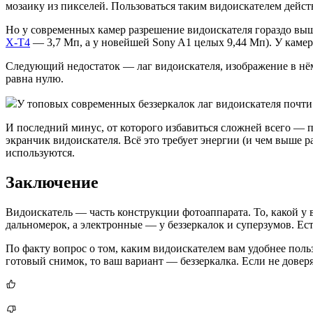
мозаику из пикселей. Пользоваться таким видоискателем дейс
Но у современных камер разрешение видоискателя гораздо выш
X-T4
— 3,7 Мп, а у новейшей Sony A1 целых 9,44 Мп). У камер
Следующий недостаток — лаг видоискателя, изображение в нём 
равна нулю.
У топовых современных беззеркалок лаг видоискателя почти 
И последний минус, от которого избавиться сложней всего — п
экранчик видоискателя. Всё это требует энергии (и чем выше р
используются.
Заключение
Видоискатель — часть конструкции фотоаппарата. То, какой у в
дальномерок, а электронные — у беззеркалок и суперзумов. Ес
По факту вопрос о том, каким видоискателем вам удобнее польз
готовый снимок, то ваш вариант — беззеркалка. Если не доверя