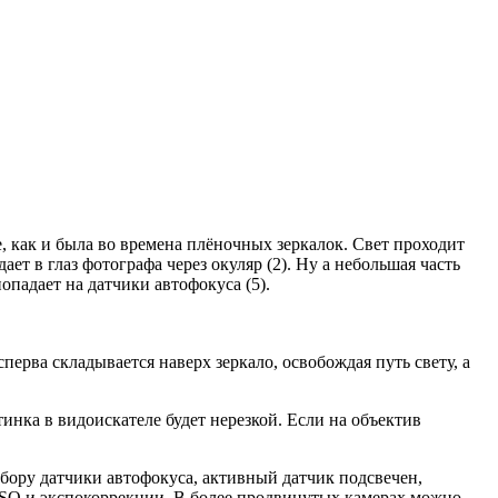
 как и была во времена плёночных зеркалок. Свет проходит
дает в глаз фотографа через окуляр (2). Ну а небольшая часть
опадает на датчики автофокуса (5).
сперва складывается наверх зеркало, освобождая путь свету, а
тинка в видоискателе будет нерезкой. Если на объектив
бору датчики автофокуса, активный датчик подсвечен,
 ISO и экспокоррекции. В более продвинутых камерах можно