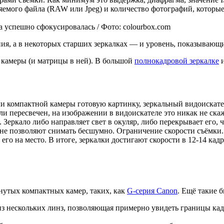
яемого файла (RAW или Jpeg) и количество фотографий, которые
а успешно сфокусировалась / Фото: colourbox.com
ния, а в некоторых старших зеркалках — и уровень, показывающ
а камеры (и матрицы в ней). В большой
полнокадровой зеркалке
и
или компактной камеры готовую картинку, зеркальный видоискат
и пересвечен, на изображении в видоискателе это никак не ска
 Зеркало либо направляет свет в окуляр, либо перекрывает его, 
е позволяют снимать бесшумно. Ограничение скорости съёмки. 
его на место. В итоге, зеркалки достигают скорости в 12-14 кад
нутых компактных камер, таких, как
G-серия Canon
. Ещё такие 
з нескольких линз, позволяющая примерно увидеть границы кад