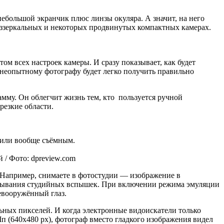
небольшой экранчик плюс линзы окуляра. А значит, на него
еззеркальных и некоторых продвинутых компактных камерах.
ом всех настроек камеры. И сразу показывает, как будет
 неопытному фотографу будет легко получить правильно
амму. Он облегчит жизнь тем, кто пользуется ручной
езкие области.
м или вообще съёмным.
 / Фото: dpreview.com
. Например, снимаете в фотостудии — изображение в
батывания студийных вспышек. При включении режима эмуляции
евооружённый глаз.
льных пикселей. И когда электронные видоискатели только
п (640х480 px), фотограф вместо гладкого изображения видел