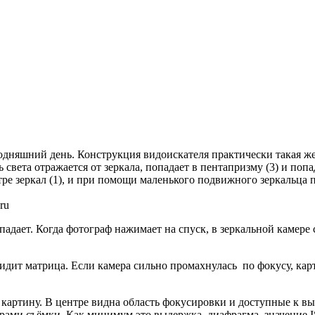
дняшний день. Конструкция видоискателя практически такая же,
ь света отражается от зеркала, попадает в пентапризму (3) и попа
ре зеркал (1), и при помощи маленького подвижного зеркальца п
ru
опадает. Когда фотограф нажимает на спуск, в зеркальной камере 
увидит матрица. Если камера сильно промахнулась по фокусу, кар
картину. В центре видна область фокусировки и доступные к вы
трами съёмки. Как минимум это выдержка, диафрагма, значение