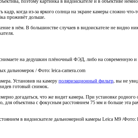
бъектива, поэтому картинка в видоискателе и в объективе немног
 кадр, когда из-за яркого солнца на экране камеры сложно что-то
йка проживёт дольше.
жение в нём. В большинстве случаев в видоискателе не видно 
кателя.
 снимаете на дедушкин плёночный ФЭД, либо на современную и 
х дальномерок / Фото: leica-camera.com
амера. Установив на камеру
поляризационный фильтр
, вы не ув
увидев готовый снимок.
ерно догадаться, что же видит камера. При установке родного 
, для объектива с фокусным расстоянием 75 мм и больше эта рам
оянием в видоискателе дальномерной камеры Leica M9 /Фото: l