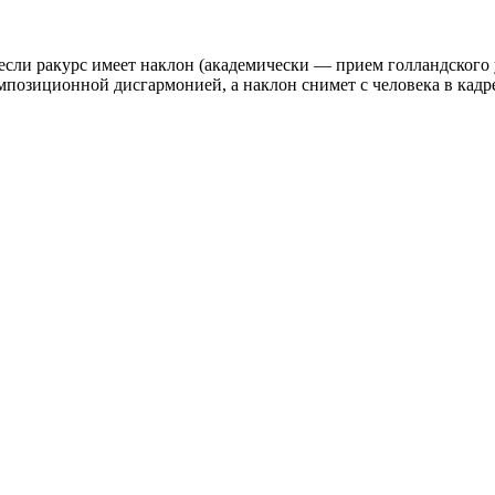
сли ракурс имеет наклон (академически — прием голландского угл
омпозиционной дисгармонией, а наклон снимет с человека в кад