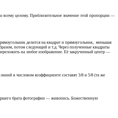
ко всему целому. Приблизительное значение этой пропорции —
 прямоугольник делится на квадрат и прямоугольник, меньшая
бразом, потом следующий и т.д. Через полученные квадраты
 переложить на любое изображение. Её закрученный центр —
иний в числовом коэффициенте составят 3/8 и 5/8 (та же
старшего брата фотографии — живопись. Божественную