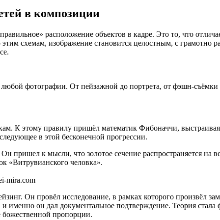
ретей в композиции
правильное» расположение объектов в кадре. Это то, что отлич
о этим схемам, изображение становится целостным, с грамотно р
се.
любой фотографии. От пейзажной до портрета, от фэшн-съёмки 
м. К этому правилу пришёл математик Фибоначчи, выстраивая сво
последующее в этой бесконечной прогрессии.
н пришел к мысли, что золотое сечение распространяется на всё 
нок «Витрувианского человка».
i-mira.com
инг. Он провёл исследование, в рамках которого произвёл заме
и именно он дал документальное подтверждение. Теория стала ф
ие божественной пропорции.