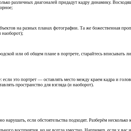
колько различных диагоналей придадут кадру динамику. Восходящ
орное;
объектов на разных планах фотографии. Та же божественная проп
 наоборот);
родской или об общем плане в портрете, старайтесь вписывать 
: если это портрет — оставлять место между краем кадра и голо
авлять пространство для взгляда (и наоборот).
но нарушать, если обстоятельства подходят. Разберём несколько 
ного восприятия, но не всегда уместно. Например, если у вас н