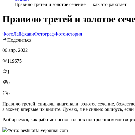
Правило третей и золотое сечение — как это работает
Правило третей и золотое сеч
Фото
Лайфхаки
Фотограф
Фотоистория
Поделиться
06 апр. 2022
119675
1
0
0
Правило третей, спираль, диагонали, золотое сечение, божест
а может, впервые их видите. Думаю, я не сильно ошибусь, есл
Разбираемся, как работает основа основ построения композици
Фото: neshitoff.livejournal.com