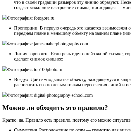
что в своей градации размеров эту линию образуют. Нес
создаст мажорное настроение снимка, нисходящая — мин
Фотография: fotogora.ru
Пропорции. В первую очередь это касается взаимосвязи 
переднем плане к меньшему объекту на заднем плане (или
Фотография: jamesmaherphotography.com
Линия горизонта. Если речь идет о пейзажной съемке, го
сделает снимок сильнее;
Фотография: top100photo.ru
Воздух. Дайте «подышать» объекту, находящемуся в кадре
располагать его по левым точкам пересечения линий и ост
Фотография: digital-photography-school.com
Можно ли обходить это правило?
Кратко: да. Правило есть правило, поэтому его можно ситуатив
Симметрия. Расположение по осям — грамотно для визуаль