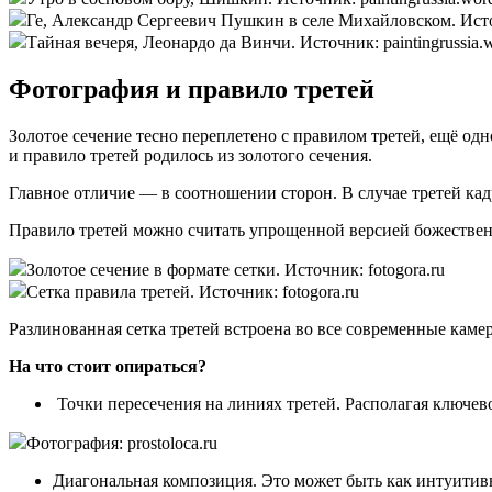
Ге, Александр Сергеевич Пушкин в селе Михайловском. Источ
Тайная вечеря, Леонардо да Винчи. Источник: paintingrussia.
Фотография и правило третей
Золотое сечение тесно переплетено с правилом третей, ещё од
и правило третей родилось из золотого сечения.
Главное отличие — в соотношении сторон. В случае третей кадр 
Правило третей можно считать упрощенной версией божествен
Золотое сечение в формате сетки. Источник: fotogora.ru
Сетка правила третей. Источник: fotogora.ru
Разлинованная сетка третей встроена во все современные ка
На что стоит опираться?
Точки пересечения на линиях третей. Располагая ключев
Фотография: prostoloca.ru
Диагональная композиция. Это может быть как интуитивн