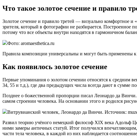
Что такое золотое сечение и правило т
Золотое сечение и правило третей — визуально комфортное и «
зрителя, который в фотографии не разбирается. Построенное п
потому что все объекты внутри находятся в гармоничном балан
Фото: aromaesthetica.ru
Правила композиции универсальны и могут быть применены к 
Как появилось золотое сечение
Первые упоминания о золотом сечении относятся к средним века
34, 55 и т.д.), где два предыдущих числа всегда дают в сумме 
Позднее о божественной пропорции писал Леонардо да Винчи. О
самом строении человека. На основании этого и родился рису
Витрувианский человек, Леонардо да Винчи. Источник: muze
Развил теорию учёного немецкий философ XIX века Адольф Цейз
ними замеры античных статуй. Итог получился впечатляющим, 
части тела человека, в каждой из них наблюдается соотношен