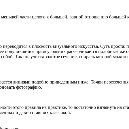
и меньшей части целого к большей, равной отношению большей 
 переводится в плоскость визуального искусства. Суть проста:
алее получившийся прямоугольник расчерчивается подобным же о
собой. Так получится золотое сечение, спираль которой можно
вается линиями подобно приведенным ниже. Точки пересечения л
поновать фотографию.
ности этого правила на практике, то достаточно взглянуть на 
енных и давно ставших классикой.
dpress.com