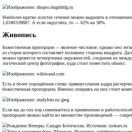
Изображение: shopro.ringsbhfg.ru
Наиболее кратко золотое сечение можно выразить в отношени
1,6180339887. А если округлять, то — 62% на 38%.
Живопись
Божественная пропорция — явление числовое, однако оно легко
из сторон которого составляет половину стороны квадрата. Д
можно провести четвертинки окружностей, соединив их между 
логический центр фотографии, куда стоит поместить объект.
Изображение: wikiwand.com
Есть и более упрощённая схема: прямоугольник кадра расчерчи
божественная пропорция). Именно опираясь на них стоит ком
Изображение: studyfoto.ru/.jpeg
Если вы до сих пор сомневаетесь в применении и работоспособ
пропорцию можно найти во множестве произведений — соврем
Рождение Венеры, Сандро Ботичелли. Источник: izokurs.ru
Утро в сосновом бору, Шишкин. Источник: paintingrussia.wor