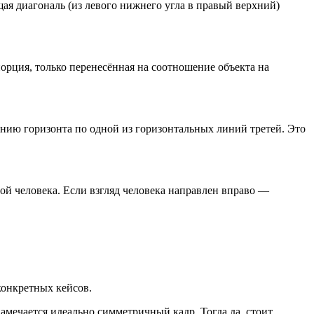
ая диагональ (из левого нижнего угла в правый верхний)
орция, только перенесённая на соотношение объекта на
линию горизонта по одной из горизонтальных линий третей. Это
вой человека. Если взгляд человека направлен вправо —
конкретных кейсов.
амечается идеально симметричный кадр. Тогда да, стоит