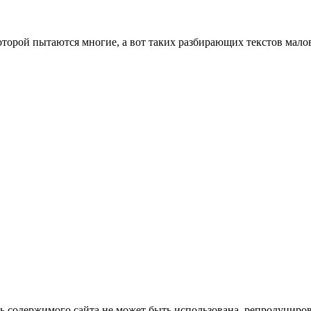
оторой пытаются многие, а вот таких разбирающих текстов мало
ть содержимого сайта не может быть использована, репродуцир