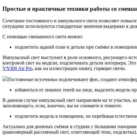
Простые и практичные техники работы со смеша
Сочетание постоянного и импульсного света позволяет повыси
ситуациях используются стандартные значения выдержки в диапа
С помощью смешанного света можно:
подсветить задний план и детали при съёмке в помещени
Импульсный свет выступает в роли основного, рисующего исто
контровой свет на модели, подсвечивать детали интерьера. Эт
YN300 Air Pro
, как на иллюстрации ниже), горящие свечи.
Постоянные источники подсвечивают фон, создают атмосфер
избавиться от лишних теней на лице, выделить модель пр
В данном случае импульсный свет направляем на те участки, 
заполняющего, если, конечно, вы не снимаете в темноте.
подсветить модель в помещении, не перебивая естествен
Актуально для дневных съёмок в студиях с большими панорамн
(равномерный рассеянный свет, осветляющий тени, подсветка)