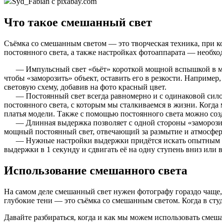
Syd_Fabian с pixabay.com
Что такое смешанный свет
Съёмка со смешанным светом — это творческая техника, при к
постоянного света, а также настройках фотоаппарата — необх
— Импульсный свет «бьёт» короткой мощной вспышкой в моме
чтобы «заморозить» объект, оставить его в резкости. Например
световую схему, добавив на фото красный цвет.
— Постоянный свет всегда равномерно и с одинаковой силой 
постоянного света, с которым мы сталкиваемся в жизни. Когда
платья модели. Также с помощью постоянного света можно созд
— Длинная выдержка позволяет с одной стороны «заморозить»
мощный постоянный свет, отвечающий за размытие и атмосфер
— Нужные настройки выдержки придётся искать опытным путем
выдержки в 1 секунду и сдвигать её на одну ступень вниз или в
Использование смешанного света
На самом деле смешанный свет нужен фотографу гораздо чаще,
глубокие тени — это съёмка со смешанным светом. Когда в сту
Давайте разбираться, когда и как мы можем использовать смеш