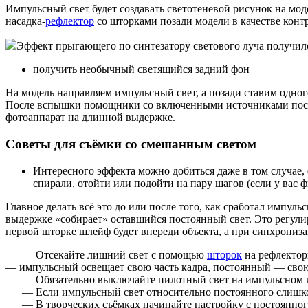
Импульсный свет будет создавать светотеневой рисунок на мо
насадка-
рефлектор
со шторками позади модели в качестве конт
Эффект прыгающего по синтезатору светового луча получился
получить необычный светящийся задний фон
На модель направляем импульсный свет, а позади ставим одног
После вспышки помощники со включенными источниками посто
фотоаппарат на длинной выдержке.
Советы для съёмки со смешанным светом
Интересного эффекта можно добиться даже в том случае,
спирали, отойти или подойти на пару шагов (если у вас
Главное делать всё это до или после того, как сработал импул
выдержке «собирает» оставшийся постоянный свет. Это регули
первой шторке шлейф будет впереди объекта, а при синхрониз
— Отсекайте лишний свет с помощью
шторок
на рефлектор
— импульсный освещает свою часть кадра, постоянный — сво
— Обязательно выключайте пилотный свет на импульсном исто
— Если импульсный свет относительно постоянного слишко
— В творческих съёмках начинайте настройку с постоянного с