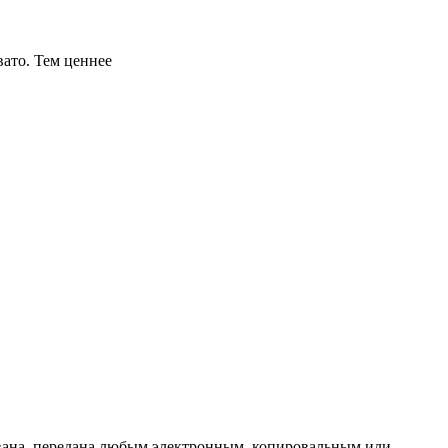
вато. Тем ценнее
ована, передана любым электронным, копировальным или