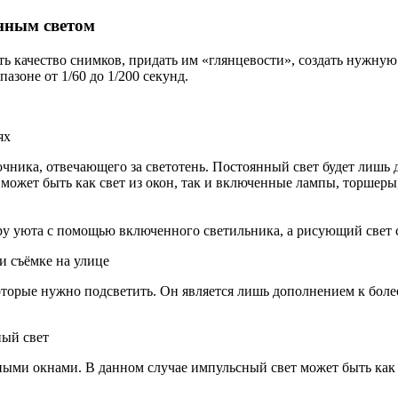
нным светом
ть качество снимков, придать им «глянцевости», создать нужну
зоне от 1/60 до 1/200 секунд.
ях
чника, отвечающего за светотень. Постоянный свет будет лишь 
о может быть как свет из окон, так и включенные лампы, торшер
у уюта с помощью включенного светильника, а рисующий свет 
и съёмке на улице
которые нужно подсветить. Он является лишь дополнением к бол
ный свет
ыми окнами. В данном случае импульсный свет может быть как 
.