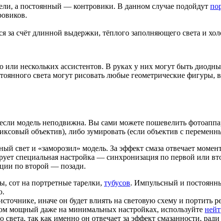
дели, а постоянный — контровики. В данном случае подойдут
пор
ровиков.
 за счёт длинной выдержки, тёплого заполняющего света и холо
о или нескольких ассистентов. В руках у них могут быть диодн
янного света могут рисовать любые геометрические фигуры, в
 если модель неподвижна. Вы сами можете пошевелить фотоаппар
 фиксовый объектив), либо зумировать (если объектив с перемен
ьсный свет и «заморозил» модель. За эффект смаза отвечает моме
рует специальная настройка — синхронизация по первой или вт
ации по второй — позади.
ы, сот на портретные тарелки,
тубусов
. Импульсный и постоянны
ю.
чнике, иначе он будет влиять на световую схему и портить рез
м мощный даже на минимальных настройках, используйте
нейт
вета, так как именно он отвечает за эффект смазанности, ради 