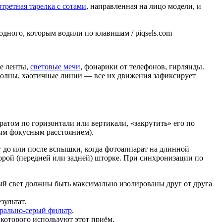
третная тарелка с сотами
, направленная на лицо модели, и
дного, которым водили по клавишам / piqsels.com
ые ленты,
световые мечи
, фонарики от телефонов, гирлянды.
олны, хаотичные линии — все их движения зафиксирует
атом по горизонтали или вертикали, «закрутить» его по
ным фокусным расстоянием).
нт до или после вспышки, когда фотоаппарат на длинной
орой (передней или задней) шторке. При синхронизации по
й свет должны быть максимально изолированы друг от друга
ультат.
рально-серый фильтр
.
которого используют этот приём.