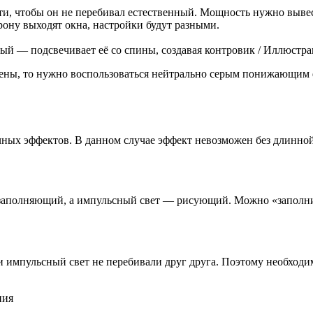
и, чтобы он не перебивал естественный. Мощность нужно вывес
торону выходят окна, настройки будут разными.
ый — подсвечивает её со спины, создавая контровик / Иллюстра
цены, то нужно воспользоваться нейтрально серым понижающим 
чных эффектов. В данном случае эффект невозможен без длинной
к заполняющий, а импульсный свет — рисующий. Можно «заполни
и импульсный свет не перебивали друг друга. Поэтому необход
ния