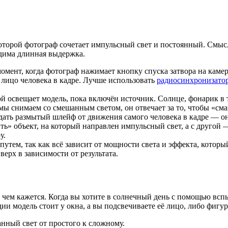
оторой фотограф сочетает импульсный свет и постоянный. Смыс
одима длинная выдержка.
нт, когда фотограф нажимает кнопку спуска затвора на камер
, лицо человека в кадре. Лучше использовать
радиосинхронизато
освещает модель, пока включён источник. Солнце, фонарик в т
 мы снимаем со смешанным светом, он отвечает за то, чтобы «см
ать размытый шлейф от движения самого человека в кадре — он 
 объект, на который направлен импульсный свет, а с другой —
у.
, так как всё зависит от мощности света и эффекта, который 
верх в зависимости от результата.
 чем кажется. Когда вы хотите в солнечный день с помощью всп
дии модель стоит у окна, а вы подсвечиваете её лицо, либо фи
анный свет от простого к сложному.