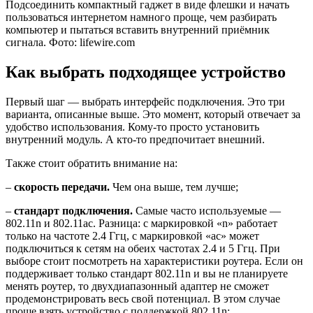
Подсоединить компактный гаджет в виде флешки и начать
пользоваться интернетом намного проще, чем разбирать
компьютер и пытаться вставить внутренний приёмник
сигнала. Фото: lifewire.com
Как выбрать подходящее устройство
Первый шаг — выбрать интерфейс подключения. Это три
варианта, описанные выше. Это момент, который отвечает за
удобство использования. Кому-то просто установить
внутренний модуль. А кто-то предпочитает внешний.
Также стоит обратить внимание на:
–
скорость передачи.
Чем она выше, тем лучше;
–
стандарт подключения.
Самые часто используемые —
802.11n и 802.11ac. Разница: с маркировкой «n» работает
только на частоте 2.4 Ггц, с маркировкой «ac» может
подключиться к сетям на обеих частотах 2.4 и 5 Ггц. При
выборе стоит посмотреть на характеристики роутера. Если он
поддерживает только стандарт 802.11n и вы не планируете
менять роутер, то двухдиапазонный адаптер не сможет
продемонстрировать весь свой потенциал. В этом случае
проще взять устройство с поддержкой 802.11n;