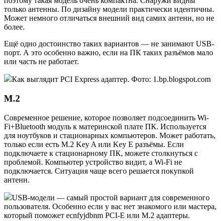
поэтому такая модель очень компактна. Снаружи видны
только антенны. По дизайну модели практически идентичны.
Может немного отличаться внешний вид самих антенн, но не
более.
Ещё одно достоинство таких вариантов — не занимают USB-
порт. А это особенно важно, если на ПК таких разъёмов мало
или часть не работает.
Как выглядит PCI Express адаптер. Фото: 1.bp.blogspot.com
M.2
Современное решение, которое позволяет подсоединить Wi-
Fi+Bluetooth модуль к материнской плате ПК. Используется
для ноутбуков и стационарных компьютеров. Может работать,
только если есть M.2 Key A или Key E разъёмы. Если
подключаете к стационарному ПК, можете столкнуться с
проблемой. Компьютер устройство видит, а Wi-Fi не
подключается. Ситуация чаще всего решается покупкой
антенн.
USB-модели — самый простой вариант для современного
пользователя. Особенно если у вас нет знакомого или мастера,
который поможет ecnfyjdbnm PCI-E или M.2 адаптеры.