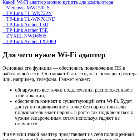
Какой Wi-Fi адаптер можно купить для компьютера
Mercusys MW150US
TP-Link TL-WN722N
TP-Link TL-WN781ND
TP-Link Archer T3U
TP-Link Archer T5E
ZYXEL NWD6605
TP-Link Archer TX3000
Для чего нужен Wi-Fi адаптер
Основная его функция — обеспечить подключение ПК к
работающей сети. Она может быть создана с помощью роутера
или, например, телефона. Гаджет может:
обнаружить все точки подключения, расположенные в
этой локации;
обеспечить коннект к существующей сети Wi-Fi. Будет
доступно подключение к точке без пароля или если
пользователь знает пароль. Просто так подключиться к
чужим запароленным сетям используя гаджет не
получится.
Физически такой адаптер представляет из себя полноценный
модуль, который позволяет подключиться к интернету.