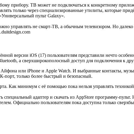
ому прибору. ТВ может не подключаться к конкретному приложе
лять только через специализированные утилиты, которые придёт
«Универсальный пульт Galaxy».
можно управлять не смарт-ТВ, а обычным телевизором. Но далеко
.duitdesign.com
ённой версии iOS (17) пользователям представили нечто особе
luetooth, а сверхширокополосный доступ для подключения к дру
Айфона или iPhone и Apple Watch. И выбранные контакты, музык
-порт, только более быстрый и безопасный.
рта. Как минимум с её помощью пока нельзя управлять техникой
специальный адаптер и скачать из AppStore программу-пульт. Но
телем. Официально пользователям пока доступна только сверхбыс