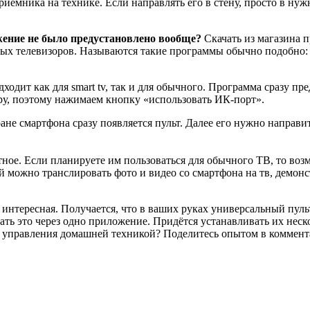
иёмника на технике. Если направлять его в стену, просто в нуж
ожение не было предустановлено вообще?
Скачать из магазина 
чных телевизоров. Называются такие программы обычно подобно: U
одит как для smart tv, так и для обычного. Программа сразу пр
ру, поэтому нажимаем кнопку «использовать ИК-порт».
ане смартфона сразу появляется пульт. Далее его нужно направит
ое. Если планируете им пользоваться для обычного ТВ, то возм
ей можно транслировать фото и видео со смартфона на тв, демонс
интересная. Получается, что в ваших руках универсальный пульт 
ать это через одно приложение. Придётся устанавливать их неск
я управления домашней техникой? Поделитесь опытом в коммент