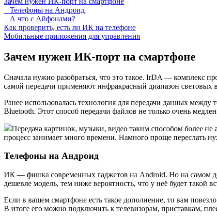
Зачем нужен ИК-порт на смартфоне
Телефоны на Андроид
А что с Айфонами?
Как проверить, есть ли ИК на телефоне
Мобильные приложения для управления
Зачем нужен ИК-порт на смартфоне
Сначала нужно разобраться, что это такое. IrDA — комплекс п
самой передачи применяют инфракрасный диапазон световых 
Ранее использовалась технология для передачи данных между т
Bluetooth. Этот способ передачи файлов не только очень медл
Передача картинок, музыки, видео таким способом более не
процесс занимает много времени. Намного проще переслать нуж
Телефоны на Андроид
ИК — фишка современных гаджетов на Android. Но на самом де
дешевле модель, тем ниже вероятность, что у неё будет такой 
Если в вашем смартфоне есть такое дополнение, то вам повез
В итоге его можно подключить к телевизорам, приставкам, пле