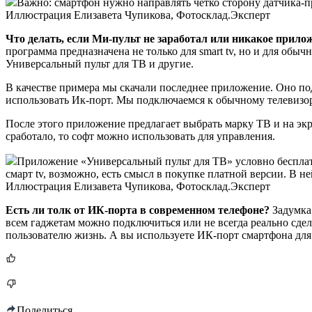
Важно: смартфон нужно направлять чётко сторону датчика-пр
Иллюстрация Елизавета Чупикова, Фотосклад.Эксперт
Что делать, если Ми-пульт не заработал или никакое прил
программа предназначена не только для smart tv, но и для обы
Универсальный пульт для ТВ и другие.
В качестве примера мы скачали последнее приложение. Оно подх
использовать Ик-порт. Мы подключаемся к обычному телевизо
После этого приложение предлагает выбрать марку ТВ и на экр
сработало, то софт можно использовать для управления.
Приложение «Универсальный пульт для ТВ» условно бесплатн
смарт tv, возможно, есть смысл в покупке платной версии. В н
Иллюстрация Елизавета Чупикова, Фотосклад.Эксперт
Есть ли толк от ИК-порта в современном телефоне?
Задумка 
всем гаджетам можно подключиться или не всегда реально сдел
пользователю жизнь. А вы используете ИК-порт смартфона дл
Поделиться