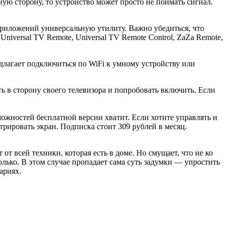
ную сторону, то устройство может просто не поймать сигнал.
приложений универсальную утилиту. Важно убедиться, что
niversal TV Remote, Universal TV Remote Control, ZaZa Remote,
едлагает подключиться по WiFi к умному устройству или
ь в сторону своего телевизора и попробовать включить. Если
ожностей бесплатной версии хватит. Если хотите управлять и
трировать экран. Подписка стоит 309 рублей в месяц.
от всей техники, которая есть в доме. Но смущает, что не ко
олько. В этом случае пропадает сама суть задумки — упростить
ариях.