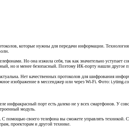
ротоколов, которые нужны для передачи информации. Технология 
волн.
елефонами. Но она изжила себя, так как значительно уступает 
енный, но и менее безопасный. Поэтому ИК-порту нашли другое 
 актуальна. Нет качественных протоколов для шифрования инфор
ное изображение в мессенджер или через Wi-Fi. Фото: i.ytimg.c
ле инфракрасный порт есть далеко не у всех смартфонов. У сов
встроенный модуль.
ло. С помощью своего телефона вы сможете управлять техникой.
ерам, проекторам и другой технике.