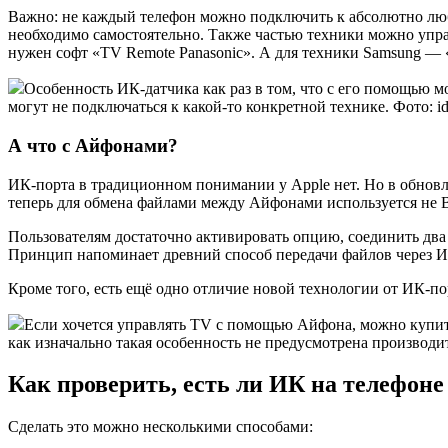
Важно: не каждый телефон можно подключить к абсолютно люб
необходимо самостоятельно. Также частью техники можно управ
нужен софт «TV Remote Panasonic». А для техники Samsung — 
Особенность ИК-датчика как раз в том, что с его помощью 
могут не подключаться к какой-то конкретной технике. Фото: id
А что с Айфонами?
ИК-порта в традиционном понимании у Apple нет. Но в обновл
теперь для обмена файлами между Айфонами используется не B
Пользователям достаточно активировать опцию, соединить два 
Принцип напоминает древний способ передачи файлов через ИК
Кроме того, есть ещё одно отличие новой технологии от ИК-по
Если хочется управлять TV с помощью Айфона, можно купить 
как изначально такая особенность не предусмотрена производи
Как проверить, есть ли ИК на телефоне
Сделать это можно несколькими способами: