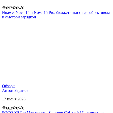
697
0
0
Huawei Nova 15 и Nova 15 Pro: бюджетники с телеобъективом
и быстрой зарядкой
Обзоры
Антон Баранов
17 июня 2026
663
0
0
POCO X8 Pro Max против Samsung Galaxy A57: сравнение