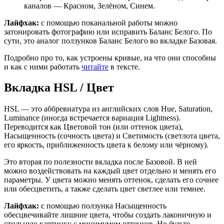
каналов — Красном, Зелёном, Синем.
Лайфхак:
с помощью поканальной работы можно
затонировать фотографию или исправить Баланс Белого. По
сути, это аналог ползунков Баланс Белого во вкладке Базовая.
Подробно про то, как устроены кривые, на что они способны
и как с ними работать
читайте
в тексте.
Вкладка HSL / Цвет
HSL — это аббревиатура из английских слов Hue, Saturation,
Luminance (иногда встречается вариация Lightness).
Переводится как Цветовой тон (или оттенок цвета),
Насыщенность (сочность цвета) и Светимость (светлота цвета,
его яркость, приближенность цвета к белому или чёрному).
Это вторая по полезности вкладка после Базовой. В ней
можно воздействовать на каждый цвет отдельно и менять его
параметры. У цвета можно менять оттенок, сделать его сочнее
или обесцветить, а также сделать цвет светлее или темнее.
Лайфхак:
с помощью ползунка Насыщенность
обесцвечивайте лишние цвета, чтобы создать лаконичную и
стильную картинку с минимумом оттенков. Но будьте