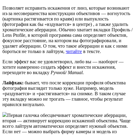
Позволяет исправить искажения от линз, которые возникают
из-за несовершенства конструкции объективов — вогнутость
(картинка растягивается по краям) или выпуклость
(фотография как бы «вздувается» в центре) , а также удалить
хроматические аберрации. Обычно хватает вкладки Профиль /
Lens Ptofile, в которой программа сама определяет объектив,
фокусное расстояние, на котором вы фотографировали, и
удаляет аберрации. О том, что такое аберрации и как с ними
бороться не только в лайтрум,
читайте
в тексте.
Если эффект вас не удовлетворил, либо вы — наоборот —
хотите намеренно создать эффект и внести искажения,
переходите во вкладку
Ручной/ Manual
.
Лайфхак:
бывает, что после коррекции профиля объектива
фотография выглядит только хуже. Например, модель
«раздувается» и «растягивается» на снимке. В таком случае
эту вкладку можно не трогать — главное, чтобы результат
нравился визуально.
Первая галочка обесцвечивает хроматические аберрации,
вторая — активирует коррекцию искажений объектива. Чаще
всего лайтрум автоматически определяет нужный объектив.
Если нет — можно выбрать фирму камеры и модель из