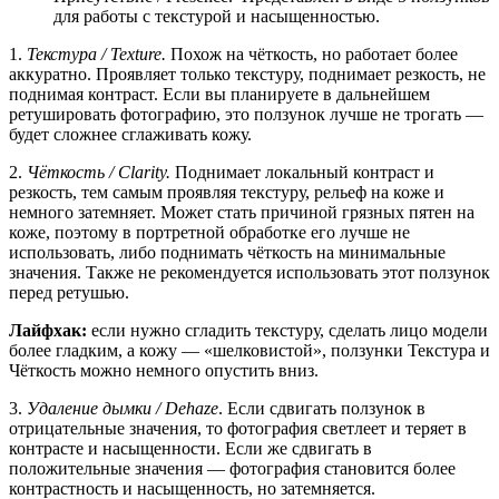
для работы с текстурой и насыщенностью.
1.
Текстура / Texture.
Похож на чёткость, но работает более
аккуратно. Проявляет только текстуру, поднимает резкость, не
поднимая контраст. Если вы планируете в дальнейшем
ретушировать фотографию, это ползунок лучше не трогать —
будет сложнее сглаживать кожу.
2.
Чёткость / Clarity.
Поднимает локальный контраст и
резкость, тем самым проявляя текстуру, рельеф на коже и
немного затемняет. Может стать причиной грязных пятен на
коже, поэтому в портретной обработке его лучше не
использовать, либо поднимать чёткость на минимальные
значения. Также не рекомендуется использовать этот ползунок
перед ретушью.
Лайфхак:
если нужно сгладить текстуру, сделать лицо модели
более гладким, а кожу — «шелковистой», ползунки Текстура и
Чёткость можно немного опустить вниз.
3.
Удаление дымки / Dehaze
. Если сдвигать ползунок в
отрицательные значения, то фотография светлеет и теряет в
контрасте и насыщенности. Если же сдвигать в
положительные значения — фотография становится более
контрастность и насыщенность, но затемняется.