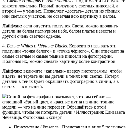
3.
Света/ Highlights
и
Тени/ Shadows.
Поднимает или опускает
яркости локально. Первый ползунок у светлых пикселей, а
второй — у тёмных. Позволяет «достать» детали из тёмных
или светлых участков, не осветляя всю картинку в целом.
Лайфхак:
если опустить ползунок Света, можно проявить
детали на белом пасмурном небе, белом платье невесты и
другой очень светлой одежде.
4.
Белые/ Whites
и
Чёрные/ Blacks
. Корректно называть эти
ползунки «точка белого» и «точка чёрного». Они отвечают за
самые светлые и самые тёмные пиксели на фотографии.
Подгоняя их, можно сделать картинку более контрастной.
Лайфхак:
включите «капельки» вверху гистограммы, чтобы
видеть, не теряете ли вы детали в тенях или светах. Потеря
деталей в тенях будет окрашивать фотографию в синий, а в
светах — в красный.
Синий на фотографии показывает, что там сейчас —
сплошной чёрный цвет, а красные пятна на лице, топике
модели — что на лице пересвет. Обращайтесь к этой
функции, чтобы не потерять детали / Иллюстрация: Елизавета
Чечевица, Фотосклад.Эксперт
Присутствие / Presence. Представлен в виде 5 ползунков