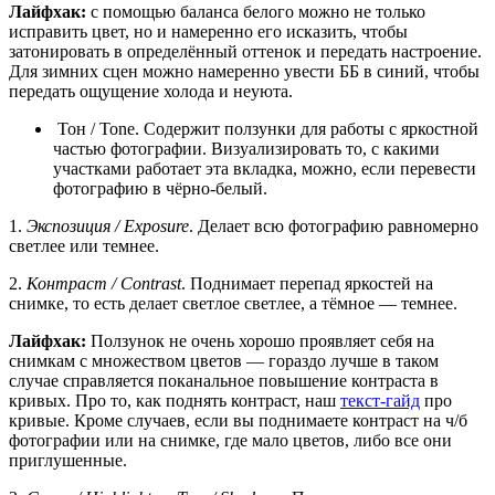
Лайфхак:
с помощью баланса белого можно не только
исправить цвет, но и намеренно его исказить, чтобы
затонировать в определённый оттенок и передать настроение.
Для зимних сцен можно намеренно увести ББ в синий, чтобы
передать ощущение холода и неуюта.
Тон / Tone. Содержит ползунки для работы с яркостной
частью фотографии. Визуализировать то, с какими
участками работает эта вкладка, можно, если перевести
фотографию в чёрно-белый.
1.
Экспозиция / Exposure
. Делает всю фотографию равномерно
светлее или темнее.
2.
Контраст / Contrast
. Поднимает перепад яркостей на
снимке, то есть делает светлое светлее, а тёмное — темнее.
Лайфхак:
Ползунок не очень хорошо проявляет себя на
снимкам с множеством цветов — гораздо лучше в таком
случае справляется поканальное повышение контраста в
кривых. Про то, как поднять контраст, наш
текст-гайд
про
кривые. Кроме случаев, если вы поднимаете контраст на ч/б
фотографии или на снимке, где мало цветов, либо все они
приглушенные.