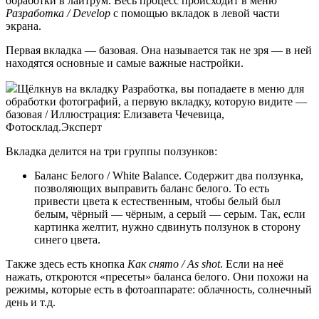
обработки в лайтрум. Весь процесс происходит в меню
Разработка / Develop
с помощью вкладок в левой части
экрана.
Первая вкладка — базовая. Она называется так не зря — в ней
находятся основные и самые важные настройки.
Щёлкнув на вкладку Разработка, вы попадаете в меню для
обработки фотографий, а первую вкладку, которую видите —
базовая / Иллюстрация: Елизавета Чечевица,
Фотосклад.Эксперт
Вкладка делится на три группы ползунков:
Баланс Белого / White Balance. Содержит два ползунка,
позволяющих выправить баланс белого. То есть
привести цвета к естественным, чтобы белый был
белым, чёрный — чёрным, а серый — серым. Так, если
картинка желтит, нужно сдвинуть ползунок в сторону
синего цвета.
Также здесь есть кнопка
Как снято / As shot
. Если на неё
нажать, откроются «пресеты» баланса белого. Они похожи на
режимы, которые есть в фотоаппарате: облачность, солнечный
день и т.д.