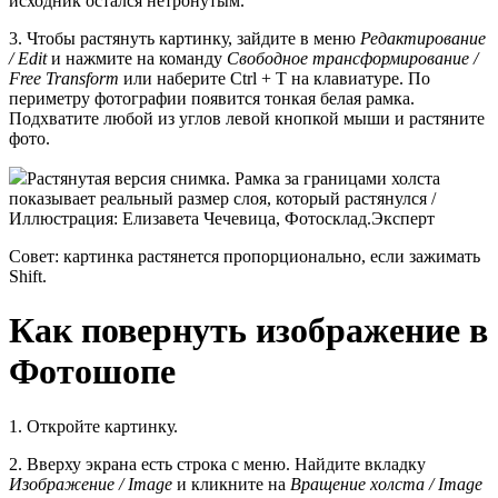
исходник остался нетронутым.
3. Чтобы растянуть картинку, зайдите в меню
Редактирование
/ Edit
и нажмите на команду
Свободное трансформирование /
Free Transform
или наберите Ctrl + T на клавиатуре. По
периметру фотографии появится тонкая белая рамка.
Подхватите любой из углов левой кнопкой мыши и растяните
фото.
Растянутая версия снимка. Рамка за границами холста
показывает реальный размер слоя, который растянулся /
Иллюстрация: Елизавета Чечевица, Фотосклад.Эксперт
Совет: картинка растянется пропорционально, если зажимать
Shift.
Как повернуть изображение в
Фотошопе
1. Откройте картинку.
2. Вверху экрана есть строка с меню. Найдите вкладку
Изображение / Image
и кликните на
Вращение холста / Image