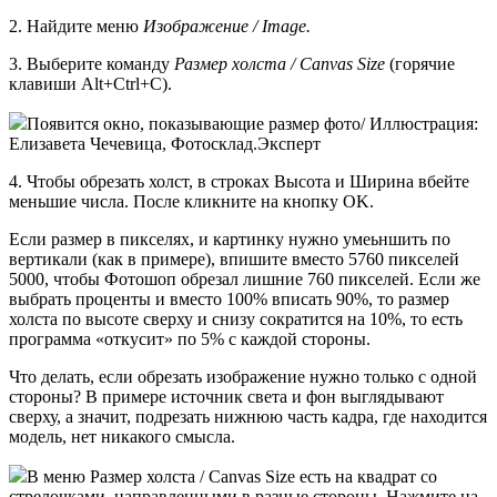
2. Найдите меню
Изображение / Image.
3. Выберите команду
Размер холста / Canvas Size
(горячие
клавиши Alt+Ctrl+C).
Появится окно, показывающие размер фото/ Иллюстрация:
Елизавета Чечевица, Фотосклад.Эксперт
4. Чтобы обрезать холст, в строках Высота и Ширина вбейте
меньшие числа. После кликните на кнопку OK.
Если размер в пикселях, и картинку нужно умеьншить по
вертикали (как в примере), впишите вместо 5760 пикселей
5000, чтобы Фотошоп обрезал лишние 760 пикселей. Если же
выбрать проценты и вместо 100% вписать 90%, то размер
холста по высоте сверху и снизу сократится на 10%, то есть
программа «откусит» по 5% с каждой стороны.
Что делать, если обрезать изображение нужно только с одной
стороны? В примере источник света и фон выглядывают
сверху, а значит, подрезать нижнюю часть кадра, где находится
модель, нет никакого смысла.
В меню Размер холста / Canvas Size есть на квадрат со
стрелочками, направленными в разные стороны. Нажмите на