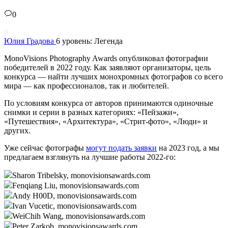
0
Юлия Градова
6 уровень: Легенда
MonoVisions Photography Awards опубликовал фотографии
победителей в 2022 году. Как заявляют организаторы, цель
конкурса — найти лучших монохромных фотографов со всего
мира — как профессионалов, так и любителей.
По условиям конкурса от авторов принимаются одиночные
снимки и серии в разных категориях: «Пейзажи»,
«Путешествия», «Архитектура», «Стрит-фото», «Люди» и
других.
Уже сейчас фотографы
могут подать заявки
на 2023 год, а мы
предлагаем взглянуть на лучшие работы 2022-го:
Sharon Tribelsky, monovisionsawards.com
Fenqiang Liu, monovisionsawards.com
Andy H00D, monovisionsawards.com
Ivan Vucetic, monovisionsawards.com
WeiChih Wang, monovisionsawards.com
Peter Zarkob, monovisionsawards.com