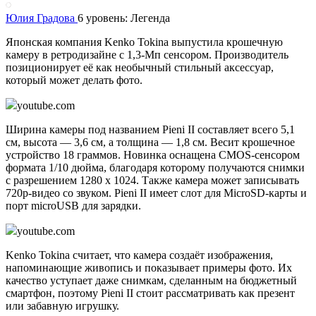
Юлия Градова
6 уровень: Легенда
Японская компания Kenko Tokina выпустила крошечную
камеру в ретродизайне с 1,3-Мп сенсором. Производитель
позиционирует её как необычный стильный аксессуар,
который может делать фото.
youtube.com
Ширина камеры под названием Pieni II составляет всего 5,1
см, высота — 3,6 см, а толщина — 1,8 см. Весит крошечное
устройство 18 граммов. Новинка оснащена CMOS-сенсором
формата 1/10 дюйма, благодаря которому получаются снимки
с разрешением 1280 x 1024. Также камера может записывать
720p-видео со звуком. Pieni II имеет слот для MicroSD-карты и
порт microUSB для зарядки.
youtube.com
Kenko Tokina считает, что камера создаёт изображения,
напоминающие живопись и показывает примеры фото. Их
качество уступает даже снимкам, сделанным на бюджетный
смартфон, поэтому Pieni II стоит рассматривать как презент
или забавную игрушку.