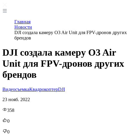
Главная
Новости
DJI создала камеру O3 Air Unit для FPV-дронов других
брендов
DJI создала камеру O3 Air
Unit для FPV-дронов других
брендов
Видеосъемка
Квадрокоптер
DJI
23 нояб. 2022
358
0
0