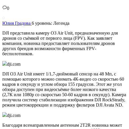
0
Юлия Градова
6 уровень: Легенда
DJI представила камеру O3 Air Unit, предназначенную для
дронов со съёмкой от первого лица (FPV). Как заявляет
компания, новинка предоставляет пользователям дронов
других брендов возможности фирменных FPV-
беспилотников.
dji.com
DJI O3 Air Unit имеет 1/1,7-дюймовый сенсор на 48 Мп, с
помощью которого можно снимать 4К-видео со скоростью 60
кадров в секунду и углом обзора 155 градусов. Этот же угол
обзора доступен при видеосъёмке более низкого качества
(2,7К или 1080p со скоростью 50-60 кадров в секунду). Камера
получила систему стабилизации изображения DJI RockSteady,
режим цветокоррекции и поддержку фильтров DJI Avata ND.
dji.com
Благодаря всенаправленным антеннам 2T2R новинка может