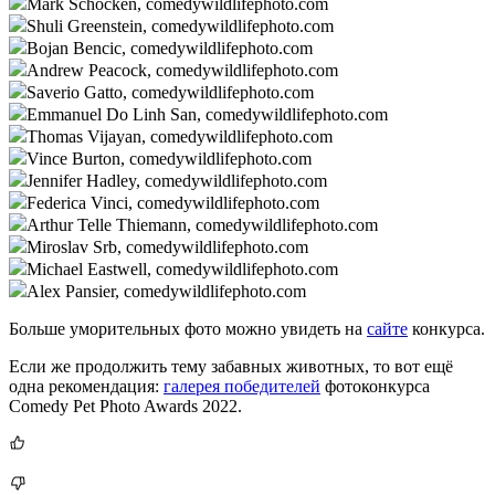
Mark Schocken, comedywildlifephoto.com
Shuli Greenstein, comedywildlifephoto.com
Bojan Bencic, comedywildlifephoto.com
Andrew Peacock, comedywildlifephoto.com
Saverio Gatto, comedywildlifephoto.com
Emmanuel Do Linh San, comedywildlifephoto.com
Thomas Vijayan, comedywildlifephoto.com
Vince Burton, comedywildlifephoto.com
Jennifer Hadley, comedywildlifephoto.com
Federica Vinci, comedywildlifephoto.com
Arthur Telle Thiemann, comedywildlifephoto.com
Miroslav Srb, comedywildlifephoto.com
Michael Eastwell, comedywildlifephoto.com
Alex Pansier, comedywildlifephoto.com
Больше уморительных фото можно увидеть на
сайте
конкурса.
Если же продолжить тему забавных животных, то вот ещё
одна рекомендация:
галерея победителей
фотоконкурса
Comedy Pet Photo Awards 2022.