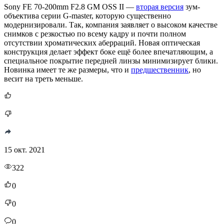
Sony FE 70-200mm F2.8 GM OSS II —
вторая версия
зум-
объектива серии G-master, которую существенно
модернизировали. Так, компания заявляет о высоком качестве
снимков с резкостью по всему кадру и почти полном
отсутствии хроматических аберраций. Новая оптическая
конструкция делает эффект боке ещё более впечатляющим, а
специальное покрытие передней линзы минимизирует блики.
Новинка имеет те же размеры, что и
предшественник
, но
весит на треть меньше.
15 окт. 2021
322
0
0
0