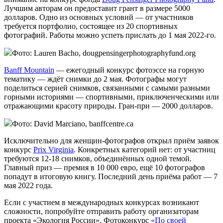
Лучшим авторам он предоставит грант в размере 5000
долларов. Одно из основных условий — от участников
требуется портфолио, состоящее из 20 спортивных
фотографий. Работы можно успеть прислать до 1 мая 2022-го.
Фото: Lauren Bacho, dougpensingerphotographyfund.org
Banff Mountain
— ежегодный конкурс фотоэссе на горную
тематику — ждёт снимки до 2 мая. Фотографы могут
поделиться серией снимков, связанными с самыми разными
горными историями — спортивными, приключенческими или
отражающими красоту природы. Гран-при — 2000 долларов.
Фото: David Marciano, banffcentre.ca
Исключительно для женщин-фотографов открыл приём заявок
конкурс
Prix Virginia
. Конкретных категорий нет: от участниц
требуются 12-18 снимков, объединённых одной темой.
Главный приз — премия в 10 000 евро, ещё 10 фотографов
попадут в итоговую книгу. Последний день приёма работ — 7
мая 2022 года.
Если с участием в международных конкурсах возникают
сложности, попробуйте отправить работу организаторам
проекта «Экология России». Фотоконкурс
«По своей