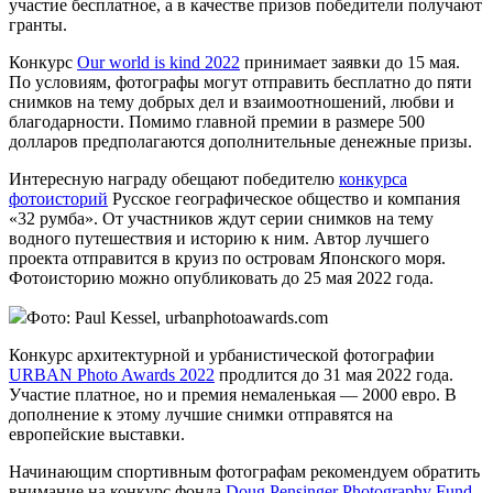
участие бесплатное, а в качестве призов победители получают
гранты.
Конкурс
Our world is kind 2022
принимает заявки до 15 мая.
По условиям, фотографы могут отправить бесплатно до пяти
снимков на тему добрых дел и взаимоотношений, любви и
благодарности. Помимо главной премии в размере 500
долларов предполагаются дополнительные денежные призы.
Интересную награду обещают победителю
конкурса
фотоисторий
Русское географическое общество и компания
«32 румба». От участников ждут серии снимков на тему
водного путешествия и историю к ним. Автор лучшего
проекта отправится в круиз по островам Японского моря.
Фотоисторию можно опубликовать до 25 мая 2022 года.
Фото: Paul Kessel, urbanphotoawards.com
Конкурс архитектурной и урбанистической фотографии
URBAN Photo Awards 2022
продлится до 31 мая 2022 года.
Участие платное, но и премия немаленькая — 2000 евро. В
дополнение к этому лучшие снимки отправятся на
европейские выставки.
Начинающим спортивным фотографам рекомендуем обратить
внимание на конкурс фонда
Doug Pensinger Photography Fund
.