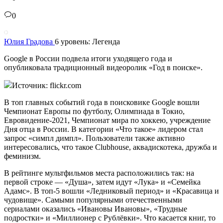
0
Юлия Градова
6 уровень: Легенда
Google в России подвела итоги уходящего года и
опубликовала традиционный видеоролик «Год в поиске».
Источник: flickr.com
В топ главных событий года в поисковике Google вошли
Чемпионат Европы по футболу, Олимпиада в Токио,
Евровидение-2021, Чемпионат мира по хоккею, учреждение
Дня отца в России. В категории «Что такое» лидером стал
запрос «симпл димпл». Пользователи также активно
интересовались, что такое Clubhouse, аквадискотека, дружба и
феминизм.
В рейтинге мультфильмов места расположились так: на
первой строке — «Душа», затем идут «Лука» и «Семейка
Адамс». В топ-5 вошли «Ледниковый период» и «Красавица и
чудовище». Самыми популярными отечественными
сериалами оказались «Ивановы Ивановы», «Трудные
подростки» и «Миллионер с Рублёвки». Что касается книг, то