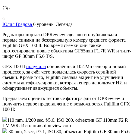
0
Юлия Градова
6 уровень: Легенда
Редакторы портала DPRewiew сделали и опубликовали
первые снимки на беззеркальную камеру среднего формата
Fujifilm GFX 100 II. Во время съёмки они также
протестировали новые объективы GF55mm F1.7R WR и тилт-
шифт GF 30mm F5.6 T/S.
GFX 100 II
получила
обновлённый 102-Мп сенсор и новый
процессор, за счёт чего повысилась скорость серийной
съёмки. Кроме того, Fujifilm сделала акцент на улучшении
системы автофокусировки, которая теперь использует ИИ и
обнаруживает движущиеся объекты.
Предлагаем оценить тестовые фотографии от DPRewiew и
получить первое представление о возможностях Fujifilm GFX
100 II:
110 mm, 1/200 sec, f/5.6, ISO 200, объектив GF 110mm F2 R
LM WR. Источник: dpreview.com
30 mm, 5 sec, f/7.1, ISO 80, объектив Fujifilm GF 30mm F5.6