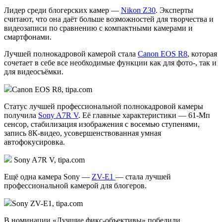
Лидер среди блогерских камер —
Nikon Z30
. Эксперты
считают, что она даёт больше возможностей для творчества и
видеозаписи по сравнению с компактными камерами и
смартфонами.
Лучшей полнокадровой камерой стала
Canon EOS R8
, которая
сочетает в себе все необходимые функции как для фото-, так и
для видеосъёмки.
Canon EOS R8, tipa.com
Статус лучшей профессиональной полнокадровой камеры
получила
Sony A7R V
. Её главные характеристики — 61-Мп
сенсор, стабилизация изображения с восемью ступенями,
запись 8К-видео, усовершенствованная умная
автофокусировка.
Sony A7R V, tipa.com
Ещё одна камера Sony —
ZV-E1
— стала лучшей
профессиональной камерой для блогеров.
Sony ZV-E1, tipa.com
В номинации «Лучшие фикс-объективы» победили