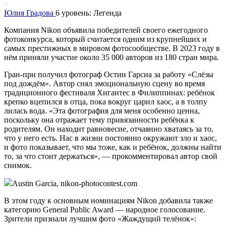
Юлия Градова
6 уровень: Легенда
Компания Nikon объявила победителей своего ежегодного
фотоконкурса, который считается одним из крупнейших и
самых престижных в мировом фотосообществе. В 2023 году в
нём приняли участие около 35 000 авторов из 180 стран мира.
Гран-при получил фотограф Остин Гарсиа за работу «Слёзы
под дождём». Автор снял эмоциональную сцену во время
традиционного фестиваля Хигантес в Филиппинах: ребёнок
крепко вцепился в отца, пока вокруг царил хаос, а в толпу
лилась вода. «Эта фотография для меня особенно ценна,
поскольку она отражает тему привязанности ребёнка к
родителям. Он находит равновесие, отчаянно хватаясь за то,
что у него есть. Нас в жизни постоянно окружают зло и хаос,
и фото показывает, что мы тоже, как и ребёнок, должны найти
то, за что стоит держаться», — прокомментировал автор свой
снимок.
Austin Garcia, nikon-photocontest.com
В этом году к основным номинациям Nikon добавила также
категорию General Public Award — народное голосование.
Зрители признали лучшим фото «Жаждущий телёнок»: