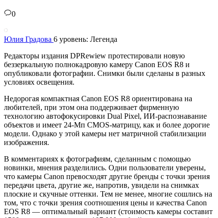
0
Юлия Градова
6 уровень: Легенда
Редакторы издания DPRewiew протестировали новую
беззеркальную полнокадровую камеру Canon EOS R8 и
опубликовали фотографии. Снимки были сделаны в разных
условиях освещения.
Недорогая компактная Canon EOS R8 ориентирована на
любителей, при этом она поддерживает фирменную
технологию автофокусировки Dual Pixel, ИИ-распознавание
объектов и имеет 24-Мп CMOS-матрицу, как и более дорогие
модели. Однако у этой камеры нет матричной стабилизации
изображения.
В комментариях к фотографиям, сделанным с помощью
новинки, мнения разделились. Одни пользователи уверены,
что камеры Canon превосходят другие бренды с точки зрения
передачи цвета, другие же, напротив, увидели на снимках
плоские и скучные оттенки. Тем не менее, многие сошлись на
том, что с точки зрения соотношения цены и качества Canon
EOS R8 — оптимальный вариант (стоимость камеры составит