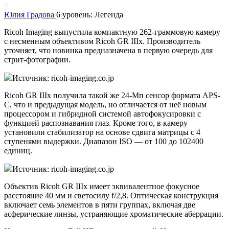
Юлия Градова
6 уровень: Легенда
Ricoh Imaging выпустила компактную 262-граммовую камеру
с несменным объективом Ricoh GR IIIx. Производитель
уточняет, что новинка предназначена в первую очередь для
стрит-фотографии.
Источник: ricoh-imaging.co.jp
Ricoh GR IIIx получила такой же 24-Мп сенсор формата APS-
C, что и предыдущая модель, но отличается от неё новым
процессором и гибридной системой автофокусировки с
функцией распознавания глаз. Кроме того, в камеру
установили стабилизатор на основе сдвига матрицы с 4
ступенями выдержки. Диапазон ISO — от 100 до 102400
единиц.
Источник: ricoh-imaging.co.jp
Объектив Ricoh GR IIIx имеет эквивалентное фокусное
расстояние 40 мм и светосилу f/2,8. Оптическая конструкция
включает семь элементов в пяти группах, включая две
асферические линзы, устраняющие хроматические аберрации.