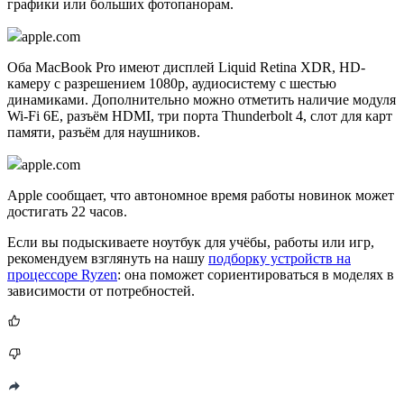
графики или больших фотопанорам.
apple.com
Оба MacBook Pro имеют дисплей Liquid Retina XDR, HD-
камеру с разрешением 1080p, аудиосистему с шестью
динамиками. Дополнительно можно отметить наличие модуля
Wi-Fi 6E, разъём HDMI, три порта Thunderbolt 4, слот для карт
памяти, разъём для наушников.
apple.com
Apple сообщает, что автономное время работы новинок может
достигать 22 часов.
Если вы подыскиваете ноутбук для учёбы, работы или игр,
рекомендуем взглянуть на нашу
подборку устройств на
процессоре Ryzen
: она поможет сориентироваться в моделях в
зависимости от потребностей.