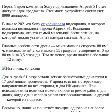
Первый дрон компании Sony под названием Airpeak S1 стал
доступен для предзаказа. Стоимость устройства составляет
8999 долларов.
В начале 2021-го Sony
опубликовала
видеоролик, в котором
показала возможности дрона Airpeak S1. Компания
подчеркнула, что это самый маленький беспилотник, на
который можно установить камеры системы Alpha.
Главные особенности дрона — максимальная скорость 88 км/
ч, максимальный угол наклона 55 градусов, ускорение от 0 до
80 км/ч за 3,5 секунды. Тем не менее, время полёта небольшое
— 12 минут.
Источник: sony.com
Для Airpeak S1 разработали лёгкие бесщёточные двигатели и
17-дюймовые пропеллеры. У дрона есть пять стереокамер,
направленных во все стороны, и два ИК-датчика. При
использовании новинки можно включить режим работы для
двоих, когда один человек управляет бесаилотником, а другой
— камерой на подвесе.
Возможно, новинка пошатнёт позиции одного из наиболее