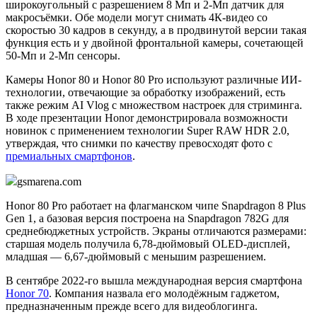
широкоугольный с разрешением 8 Мп и 2-Мп датчик для
макросъёмки. Обе модели могут снимать 4К-видео со
скоростью 30 кадров в секунду, а в продвинутой версии такая
функция есть и у двойной фронтальной камеры, сочетающей
50-Мп и 2-Мп сенсоры.
Камеры Honor 80 и Honor 80 Pro используют различные ИИ-
технологии, отвечающие за обработку изображений, есть
также режим AI Vlog с множеством настроек для стриминга.
В ходе презентации Honor демонстрировала возможности
новинок с применением технологии Super RAW HDR 2.0,
утверждая, что снимки по качеству превосходят фото с
премиальных смартфонов
.
gsmarena.com
Honor 80 Pro работает на флагманском чипе Snapdragon 8 Plus
Gen 1, а базовая версия построена на Snapdragon 782G для
среднебюджетных устройств. Экраны отличаются размерами:
старшая модель получила 6,78-дюймовый OLED-дисплей,
младшая — 6,67-дюймовый с меньшим разрешением.
В сентябре 2022-го вышла международная версия смартфона
Honor 70
. Компания назвала его молодёжным гаджетом,
предназначенным прежде всего для видеоблогинга.