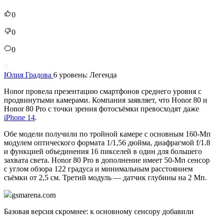
0
0
0
Юлия Градова
6 уровень: Легенда
Honor провела презентацию смартфонов среднего уровня с
продвинутыми камерами. Компания заявляет, что Honor 80 и
Honor 80 Pro с точки зрения фотосъёмки превосходят даже
iPhone 14
.
Обе модели получили по тройной камере с основным 160-Мп
модулем оптического формата 1/1,56 дюйма, диафрагмой f/1.8
и функцией объединения 16 пикселей в один для большего
захвата света. Honor 80 Pro в дополнение имеет 50-Мп сенсор
с углом обзора 122 градуса и минимальным расстоянием
съёмки от 2,5 см. Третий модуль — датчик глубины на 2 Мп.
gsmarena.com
Базовая версия скромнее: к основному сенсору добавили