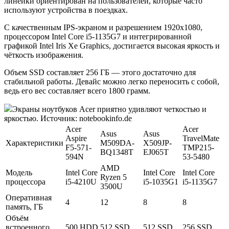
линейки ориентирован на пользователей, которые часто
используют устройства в поездках.
С качественным IPS-экраном и разрешением 1920x1080,
процессором Intel Core i5-1135G7 и интегрированной
графикой Intel Iris Xe Graphics, достигается высокая яркость и
чёткость изображения.
Объем SSD составляет 256 ГБ — этого достаточно для
стабильной работы. Девайс можно легко переносить с собой,
ведь его вес составляет всего 1800 грамм.
Экраны ноутбуков Acer приятно удивляют четкостью и
яркостью. Источник: notebookinfo.de
Acer
Acer
Asus
Asus
Aspire
TravelMate
Характеристики
M509DA-
X509JP-
F5-571-
TMP215-
BQ1348T
EJ065T
594N
53-5480
AMD
Модель
Intel Core
Intel Core
Intel Core
Ryzen 5
процессора
i5-4210U
i5-1035G1
i5-1135G7
3500U
Оперативная
4
12
8
8
память, ГБ
Объём
встроенного
500 HDD
512 SSD
512 SSD
256 SSD