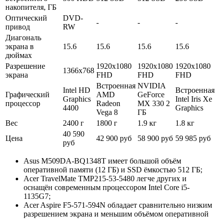
накопителя, ГБ
Оптический
DVD-
-
-
-
привод
RW
Диагональ
экрана в
15.6
15.6
15.6
15.6
дюймах
Разрешение
1920x1080
1920x1080
1920x1080
1366x768
экрана
FHD
FHD
FHD
Встроенная
NVIDIA
Intel HD
Встроенная
Графический
AMD
GeForce
Graphics
Intel Iris Xe
процессор
Radeon
MX 330 2
4400
Graphics
Vega 8
ГБ
Вес
2400 г
1800 г
1.9 кг
1.8 кг
40 590
Цена
42 900 руб
58 900 руб
59 985 руб
руб
Asus M509DA-BQ1348T имеет большой объём
оперативной памяти (12 ГБ) и SSD ёмкостью 512 ГБ;
Acer TravelMate TMP215-53-5480 легче других и
оснащён современным процессором Intel Core i5-
1135G7;
Acer Aspire F5-571-594N обладает сравнительно низким
разрешением экрана и меньшим объёмом оперативной