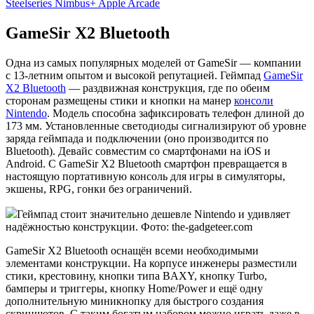
Steelseries Nimbus+ Apple Arcade
GameSir X2 Bluetooth
Одна из самых популярных моделей от GameSir — компании
с 13-летним опытом и высокой репутацией. Геймпад
GameSir
X2 Bluetooth
— раздвижная конструкция, где по обеим
сторонам размещены стики и кнопки на манер
консоли
Nintendo
. Модель способна зафиксировать телефон длиной до
173 мм. Установленные светодиоды сигнализируют об уровне
заряда геймпада и подключении (оно производится по
Bluetooth). Девайс совместим со смартфонами на iOS и
Android. С GameSir X2 Bluetooth смартфон превращается в
настоящую портативную консоль для игры в симуляторы,
экшены, RPG, гонки без ограничений.
Геймпад стоит значительно дешевле Nintendo и удивляет
надёжностью конструкции. Фото: the-gadgeteer.com
GameSir X2 Bluetooth оснащён всеми необходимыми
элементами конструкции. На корпусе инженеры разместили
стики, крестовину, кнопки типа BAXY, кнопку Turbo,
бамперы и триггеры, кнопку Home/Power и ещё одну
дополнительную миникнопку для быстрого создания
скриншотов. С таким богатым набором можно играть даже в