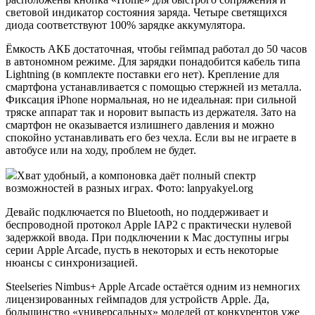
световой индикатор состояния заряда. Четыре светящихся
диода соответствуют 100% зарядке аккумулятора.
Ёмкость АКБ достаточная, чтобы геймпад работал до 50 часов
в автономном режиме. Для зарядки понадобится кабель типа
Lightning (в комплекте поставки его нет). Крепление для
смартфона устанавливается с помощью стержней из металла.
Фиксация iPhone нормальная, но не идеальная: при сильной
тряске аппарат так и норовит выпасть из держателя. Зато на
смартфон не оказывается излишнего давления и можно
спокойно устанавливать его без чехла. Если вы не играете в
автобусе или на ходу, проблем не будет.
Хват удобный, а компоновка даёт полный спектр
возможностей в разных играх. Фото: lanpyakyel.org
Девайс подключается по Bluetooth, но поддерживает и
беспроводной протокол Apple IAP2 с практически нулевой
задержкой ввода. При подключении к Mac доступны игры
серии Apple Arcade, пусть в некоторых и есть некоторые
нюансы с синхронизацией.
Steelseries Nimbus+ Apple Arcade остаётся одним из немногих
лицензированных геймпадов для устройств Apple. Да,
большинство «универсальных» моделей от конкурентов уже