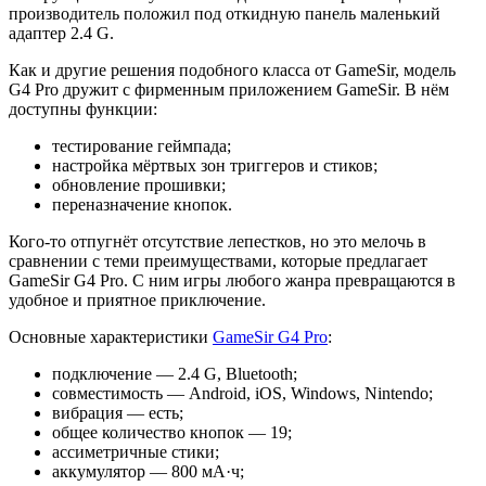
производитель положил под откидную панель маленький
адаптер 2.4 G.
Как и другие решения подобного класса от GameSir, модель
G4 Pro дружит с фирменным приложением GameSir. В нём
доступны функции:
тестирование геймпада;
настройка мёртвых зон триггеров и стиков;
обновление прошивки;
переназначение кнопок.
Кого-то отпугнёт отсутствие лепестков, но это мелочь в
сравнении с теми преимуществами, которые предлагает
GameSir G4 Pro. С ним игры любого жанра превращаются в
удобное и приятное приключение.
Основные характеристики
GameSir G4 Pro
:
подключение — 2.4 G, Bluetooth;
совместимость — Android, iOS, Windows, Nintendo;
вибрация — есть;
общее количество кнопок — 19;
ассиметричные стики;
аккумулятор — 800 мА·ч;