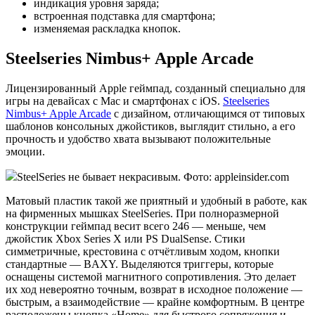
индикация уровня заряда;
встроенная подставка для смартфона;
изменяемая раскладка кнопок.
Steelseries Nimbus+ Apple Arcade
Лицензированный Apple геймпад, созданный специально для
игры на девайсах с Mac и смартфонах с iOS.
Steelseries
Nimbus+ Apple Arcade
с дизайном, отличающимся от типовых
шаблонов консольных джойстиков, выглядит стильно, а его
прочность и удобство хвата вызывают положительные
эмоции.
SteelSeries не бывает некрасивым. Фото: appleinsider.com
Матовый пластик такой же приятный и удобный в работе, как
на фирменных мышках SteelSeries. При полноразмерной
конструкции геймпад весит всего 246 — меньше, чем
джойстик Xbox Series X или PS DualSense. Стики
симметричные, крестовина с отчётливым ходом, кнопки
стандартные — BAXY. Выделяются триггеры, которые
оснащены системой магнитного сопротивления. Это делает
их ход невероятно точным, возврат в исходное положение —
быстрым, а взаимодействие — крайне комфортным. В центре
расположены кнопка «Home» для быстрого сопряжения и