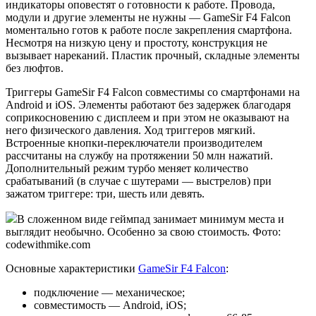
индикаторы оповестят о готовности к работе. Провода,
модули и другие элементы не нужны — GameSir F4 Falcon
моментально готов к работе после закрепления смартфона.
Несмотря на низкую цену и простоту, конструкция не
вызывает нареканий. Пластик прочный, складные элементы
без люфтов.
Триггеры GameSir F4 Falcon совместимы со смартфонами на
Android и iOS. Элементы работают без задержек благодаря
соприкосновению с дисплеем и при этом не оказывают на
него физического давления. Ход триггеров мягкий.
Встроенные кнопки-переключатели производителем
рассчитаны на службу на протяжении 50 млн нажатий.
Дополнительный режим турбо меняет количество
срабатываний (в случае с шутерами — выстрелов) при
зажатом триггере: три, шесть или девять.
В сложенном виде геймпад занимает минимум места и
выглядит необычно. Особенно за свою стоимость. Фото:
codewithmike.com
Основные характеристики
GameSir F4 Falcon
:
подключение — механическое;
совместимость — Android, iOS;