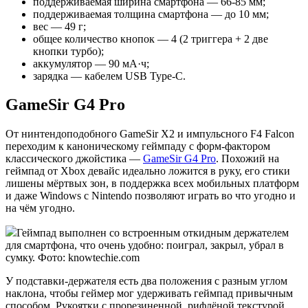
поддерживаемая ширина смартфона — 66-85 мм;
поддерживаемая толщина смартфона — до 10 мм;
вес — 49 г;
общее количество кнопок — 4 (2 триггера + 2 две
кнопки турбо);
аккумулятор — 90 мА·ч;
зарядка — кабелем USB Type-C.
GameSir G4 Pro
От нинтендоподобного GameSir X2 и импульсного F4 Falcon
переходим к каноническому геймпаду с форм-фактором
классического джойстика —
GameSir G4 Pro
. Похожий на
геймпад от Xbox девайс идеально ложится в руку, его стики
лишены мёртвых зон, в поддержка всех мобильных платформ
и даже Windows с Nintendo позволяют играть во что угодно и
на чём угодно.
Геймпад выполнен со встроенным откидным держателем
для смартфона, что очень удобно: поиграл, закрыл, убрал в
сумку. Фото: knowtechie.com
У подставки-держателя есть два положения с разным углом
наклона, чтобы геймер мог удерживать геймпад привычным
способом. Рукоятки с прорезиненной, рифлёной текстурой