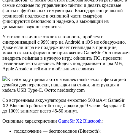
самые сложные по управлению тайтлы и делать красивые
финты в футбольных симуляторах. Благодаря специальной
резиновой подложке в основной части смартфон
фиксируются безопасно и надёжно, а выходящий из
динамиков звук не глушится.
У стиков отличные отклик и точность, проблем с
синхронизацией с 99% игр на Android и iOS не обнаружено.
Даже если игра не поддерживает геймпады в принципе,
можно скачать фирменное приложения GameSir. Оно поможет
внедрить геймпад в нужную игру, обновить ПО, провести
различные тесты девайса. Модель поддерживает игры MFi,
Apple Arcade и гейминг в облачных сервисах.
К геймпаду прилагаются комплектный чехол с фиксацией
девайса для переноски, накладки на стики, инструкция и
кабель USB Type-C. Фото: nerdtechy.com
Со встроенным аккумулятором ёмкостью 500 мА·ч GameSir
X2 Bluetooth работает без подзарядки до 9 часов. Зарядка с 0
до 100% занимает всего 45-50 минут.
Основные характеристики
GameSir X2 Bluetooth
:
подключение — беспроводное (Bluetooth);