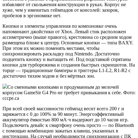
избавляют от скольжения конструкции в руках. Корпус не
хуже, чем у именитых геймпадов от консолей: зазоров,
пробелов в эргономике нет.
Кнопки и элементы управления по компоновке очень
напоминают джойстики от Xbox. Левый стик расположен
ассиметрично (выше правого), крестовина со средним ходом
размещена ближе к центру. Основные кнопки — типа BAXY.
При этом их можно поменять местами, чтобы
синхронизировать раскладку под Nintendo. Достаточно
подцепить кнопку и вытащить её. Под подставкой спрятаны
кнопки для турборежима и создания быстрых скриншотов. На
торце — традиционные бамперы и триггеры L1-L2, R1-R2 с
достаточно тихим ходом и без мёртвых зон.
Со сменными кнопками и продуманным до мелочей
корпусом GameSir G4 Pro не требует привыкания к себе. Фото:
cccpe.ca
При всей своей массивности геймпад весит всего 200 г и
заряжается с 0 до 100% за 90 минут. Энергоэффективный
аккумулятор ёмкостью 800 мА·ч выдержит до 10 часов игр.
Подключить девайс к смартфону очень просто — по Bluetooth
с помощью комбинации зажатых клавиш, указанных в
инструкции. На случай необходимости синхронизации с ПК