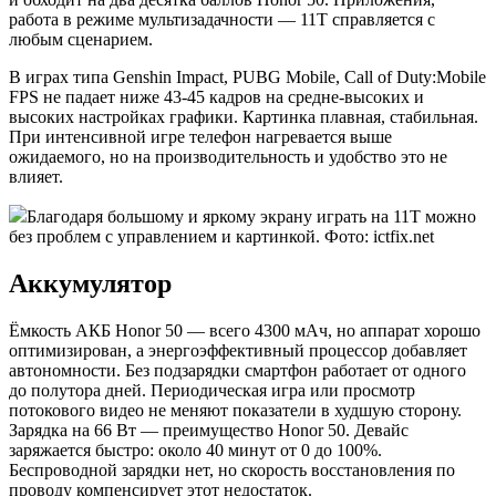
работа в режиме мультизадачности — 11T справляется с
любым сценарием.
В играх типа Genshin Impact, PUBG Mobile, Call of Duty:Mobile
FPS не падает ниже 43-45 кадров на средне-высоких и
высоких настройках графики. Картинка плавная, стабильная.
При интенсивной игре телефон нагревается выше
ожидаемого, но на производительность и удобство это не
влияет.
Благодаря большому и яркому экрану играть на 11T можно
без проблем с управлением и картинкой. Фото: ictfix.net
Аккумулятор
Ёмкость АКБ Honor 50 — всего 4300 мАч, но аппарат хорошо
оптимизирован, а энергоэффективный процессор добавляет
автономности. Без подзарядки смартфон работает от одного
до полутора дней. Периодическая игра или просмотр
потокового видео не меняют показатели в худшую сторону.
Зарядка на 66 Вт — преимущество Honor 50. Девайс
заряжается быстро: около 40 минут от 0 до 100%.
Беспроводной зарядки нет, но скорость восстановления по
проводу компенсирует этот недостаток.