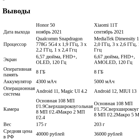
Выводы
Honor 50
Xiaomi 11T
Дата выхода
ноябрь 2021
сентябрь 2021
Qualcomm Snapdragon
MediaTek Dimensity 
Процессор
778G 5G4 х 1,9 ГГц, 3 х
2,0 ГГц, 3 х 2,6 ГГц, 
2,2 ГГц, 1 х 2,4 Ггц
Ггц
6,57 дюйма, FHD+,
6,67 дюйма, FHD+,
Экран
OLED, 120 Гц
AMOLED, 120 Гц
Оперативная
8 ГБ
8 ГБ
память
Аккумулятор
4300 мАч
5000 мАч
Операционная
Android 11, Magic UI 4.2
Android 12, MIUI 13
система
Основная 108 МП
Основная 108 МП
f/1.9Сверхширокоугольная
Камера
f/1.75Сверхширокоу
8 МП f/2.4Макро 2 МП
8 МП f/2.2Макро 5 М
f/2.4
Вес
175 г
203 г
Средняя цена
40000 рублей
36000 рублей
в РФ