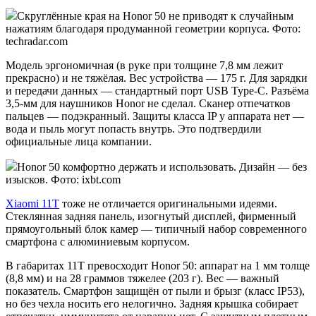
Скруглённые края на Honor 50 не приводят к случайным
нажатиям благодаря продуманной геометрии корпуса. Фото:
techradar.com
Модель эргономичная (в руке при толщине 7,8 мм лежит
прекрасно) и не тяжёлая. Вес устройства — 175 г. Для зарядки
и передачи данных — стандартный порт USB Type-C. Разъёма
3,5-мм для наушников Honor не сделал. Сканер отпечатков
пальцев — подэкранный. Защиты класса IP у аппарата нет —
вода и пыль могут попасть внутрь. Это подтвердили
официальные лица компании.
Honor 50 комфортно держать и использовать. Дизайн — без
изысков. Фото: ixbt.com
Xiaomi 11T
тоже не отличается оригинальными идеями.
Стеклянная задняя панель, изогнутый дисплей, фирменный
прямоугольный блок камер — типичный набор современного
смартфона с алюминиевым корпусом.
В габаритах 11T превосходит Honor 50: аппарат на 1 мм толще
(8,8 мм) и на 28 граммов тяжелее (203 г). Вес — важный
показатель. Смартфон защищён от пыли и брызг (класс IP53),
но без чехла носить его нелогично. Задняя крышка собирает