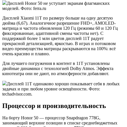
Дисплей Honor 50 не уступает экранам флагманских
моделей. Фото: ferra.ru
Дисплей Xiaomi 11T по размеру больше на одну десятую
дюйма (6,67). Аналогичное разрешение FHD+, AMOLED-
матрица и частота обновления 120 Гц (режимы 60 и 120 Гц
фиксированные, адаптивной смены частоты нет). С
поддержкой более 1 млн цветов дисплей 11T радует
прекрасной детализацией, яркостью. В играх и потоковом
видео преимущества матрицы раскрываются на 100%: всё
очень красиво и плавно.
Для лучшего погружения в контент в 11T установлены
двойные динамики с технологией Dolby Atmos. Эффекта
кинотеатра они не дают, но атмосферности добавляют.
Дисплей 11T одинаково хорошо показывает себя в любых
задачах и при любом уровне освещённости. Фото:
techadvisor.com.
Процессор и производительность
На борту Honor 50 — процессор Snapdragon 778G,
занимающий верхние позиции в списке среднебюджетных