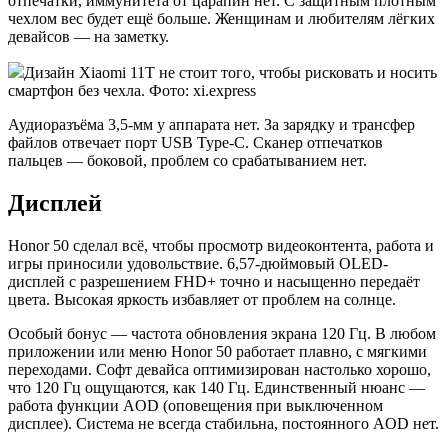
отпечатки, иммунитета от царапин нет. С защитным плотным
чехлом вес будет ещё больше. Женщинам и любителям лёгких
девайсов — на заметку.
Дизайн Xiaomi 11T не стоит того, чтобы рисковать и носить
смартфон без чехла. Фото: xi.express
Аудиоразъёма 3,5-мм у аппарата нет. За зарядку и трансфер
файлов отвечает порт USB Type-C. Сканер отпечатков
пальцев — боковой, проблем со срабатыванием нет.
Дисплей
Honor 50 сделал всё, чтобы просмотр видеоконтента, работа и
игры приносили удовольствие. 6,57-дюймовый OLED-
дисплей с разрешением FHD+ точно и насыщенно передаёт
цвета. Высокая яркость избавляет от проблем на солнце.
Особый бонус — частота обновления экрана 120 Гц. В любом
приложении или меню Honor 50 работает плавно, с мягкими
переходами. Софт девайса оптимизирован настолько хорошо,
что 120 Гц ощущаются, как 140 Гц. Единственный нюанс —
работа функции AOD (оповещения при выключенном
дисплее). Система не всегда стабильна, постоянного AOD нет.