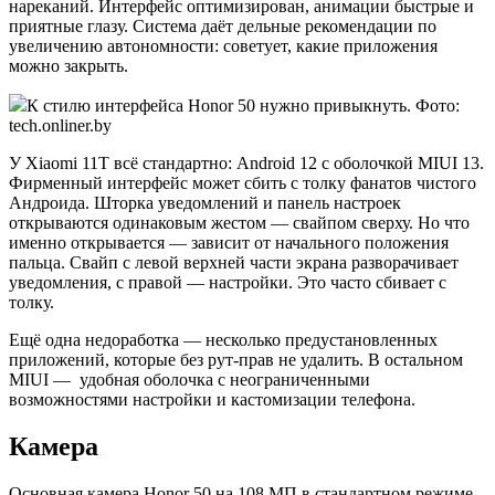
нареканий. Интерфейс оптимизирован, анимации быстрые и
приятные глазу. Система даёт дельные рекомендации по
увеличению автономности: советует, какие приложения
можно закрыть.
К стилю интерфейса Honor 50 нужно привыкнуть. Фото:
tech.onliner.by
У Xiaomi 11T всё стандартно: Android 12 с оболочкой MIUI 13.
Фирменный интерфейс может сбить с толку фанатов чистого
Андроида. Шторка уведомлений и панель настроек
открываются одинаковым жестом — свайпом сверху. Но что
именно открывается — зависит от начального положения
пальца. Свайп с левой верхней части экрана разворачивает
уведомления, с правой — настройки. Это часто сбивает с
толку.
Ещё одна недоработка — несколько предустановленных
приложений, которые без рут-прав не удалить. В остальном
MIUI — удобная оболочка с неограниченными
возможностями настройки и кастомизации телефона.
Камера
Основная камера Honor 50 на 108 МП в стандартном режиме