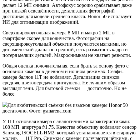
делает 12 МП снимки. Автофокус хорошо срабатывает даже
при низкой освещённости, детализация фотографий
достойная для модели среднего класса. Honor 50 использует
ИИ для оптимизации изображений.
Сверхширокоугольная камера 8 МП и макро 2 МП в
смартфоне скорее для количества. Фотографии на
сверхширокоугольный объектив получаются мягкими, но
динамический диапазон средний, есть размытость кадра и
потеря мелких деталей. Макроснимкам не хватает резкости.
Общая оценка положительная, если брать за основу фото с
основной камеры в дневном и ночном режимах. Селфи-
камера баллов 11T не добавляет. Детализация снимков
средняя, цветопередача приглушена. Не лучшим образом
выглядят тени. Для бытовой съёмки — достаточно. Но не
более.
Для любительской съёмки без изысков камеры Honor 50
достаточно. Фото: gsmarena.com
У 11T основная камера с аналогичными характеристиками:
108 МП, апертура f/1.75. Качества объективу добавляет сенсор
Samsung ISOCELL HM2, который устанавливается в старшую
модель — 11T Pro. Снимки с камеры получаются чёткими, с