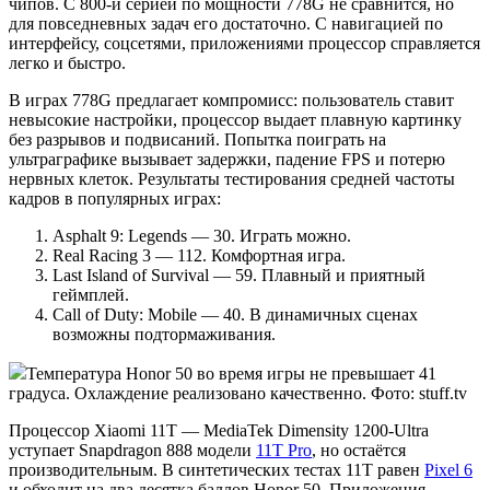
чипов. С 800-й серией по мощности 778G не сравнится, но
для повседневных задач его достаточно. С навигацией по
интерфейсу, соцсетями, приложениями процессор справляется
легко и быстро.
В играх 778G предлагает компромисс: пользователь ставит
невысокие настройки, процессор выдает плавную картинку
без разрывов и подвисаний. Попытка поиграть на
ультраграфике вызывает задержки, падение FPS и потерю
нервных клеток. Результаты тестирования средней частоты
кадров в популярных играх:
Asphalt 9: Legends — 30. Играть можно.
Real Racing 3 — 112. Комфортная игра.
Last Island of Survival — 59. Плавный и приятный
геймплей.
Call of Duty: Mobile — 40. В динамичных сценах
возможны подтормаживания.
Температура Honor 50 во время игры не превышает 41
градуса. Охлаждение реализовано качественно. Фото: stuff.tv
Процессор Xiaomi 11T — MediaTek Dimensity 1200-Ultra
уступает Snapdragon 888 модели
11T Pro
, но остаётся
производительным. В синтетических тестах 11T равен
Pixel 6
и обходит на два десятка баллов Honor 50. Приложения,