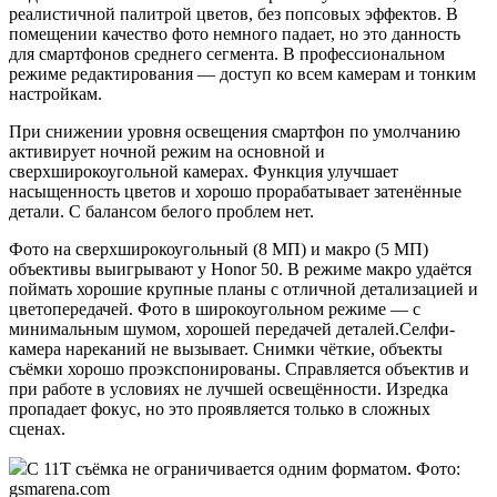
реалистичной палитрой цветов, без попсовых эффектов. В
помещении качество фото немного падает, но это данность
для смартфонов среднего сегмента. В профессиональном
режиме редактирования — доступ ко всем камерам и тонким
настройкам.
При снижении уровня освещения смартфон по умолчанию
активирует ночной режим на основной и
сверхширокоугольной камерах. Функция улучшает
насыщенность цветов и хорошо прорабатывает затенённые
детали. С балансом белого проблем нет.
Фото на сверхширокоугольный (8 МП) и макро (5 МП)
объективы выигрывают у Honor 50. В режиме макро удаётся
поймать хорошие крупные планы с отличной детализацией и
цветопередачей. Фото в широкоугольном режиме — с
минимальным шумом, хорошей передачей деталей.Селфи-
камера нареканий не вызывает. Снимки чёткие, объекты
съёмки хорошо проэкспонированы. Справляется объектив и
при работе в условиях не лучшей освещённости. Изредка
пропадает фокус, но это проявляется только в сложных
сценах.
С 11T съёмка не ограничивается одним форматом. Фото:
gsmarena.com