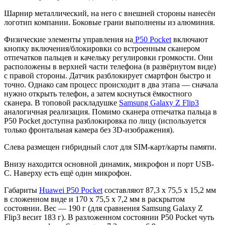
Шарнир металлический, на него с внешней стороны нанесён
логотип компании. Боковые грани выполнены из алюминия.
Физические элементы управления на
P50 Pocket
включают
кнопку включения/блокировки со встроенным сканером
отпечатков пальцев и качельку регулировки громкости. Они
расположены в верхней части телефона (в развёрнутом виде)
с правой стороны. Датчик разблокирует смартфон быстро и
точно. Однако сам процесс происходит в два этапа — сначала
нужно открыть телефон, а затем коснуться ёмкостного
сканера. В топовой раскладушке
Samsung Galaxy Z Flip3
аналогичная реализация. Помимо сканера отпечатка пальца в
P50 Pocket доступна разблокировка по лицу (используется
только фронтальная камера без 3D-изображения).
Слева размещен гибридный слот для SIM-карт/карты памяти.
Внизу находится основной динамик, микрофон и порт USB-
C. Наверху есть ещё один микрофон.
Габариты
Huawei P50 Pocket
составляют 87,3 x 75,5 x 15,2 мм
в сложенном виде и 170 x 75,5 x 7,2 мм в раскрытом
состоянии. Вес — 190 г (для сравнения Samsung Galaxy Z
Flip3 весит 183 г). В разложенном состоянии P50 Pocket чуть