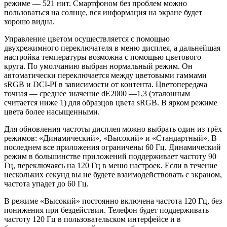
режиме — 521 нит. Смартфоном без проблем можно
пользоваться на солнце, вся информация на экране будет
хорошо видна.
Управление цветом осуществляется с помощью
двухрежимного переключателя в меню дисплея, а дальнейшая
настройка температуры возможна с помощью цветового
круга. По умолчанию выбран нормальный режим. Он
автоматически переключается между цветовыми гаммами
sRGB и DCI-PI в зависимости от контента. Цветопередача
точная — среднее значение dE2000 —1,3 (эталонным
считается ниже 1) для образцов цвета sRGB. В ярком режиме
цвета более насыщенными.
Для обновления частоты дисплея можно выбрать один из трёх
режимов: «Динамический», «Высокий» и «Стандартный». В
последнем все приложения ограничены 60 Гц. Динамический
режим в большинстве приложений поддерживает частоту 90
Гц, переключаясь на 120 Гц в меню настроек. Если в течение
нескольких секунд вы не будете взаимодействовать с экраном,
частота упадет до 60 Гц.
В режиме «Высокий» постоянно включена частота 120 Гц, без
понижения при бездействии. Телефон будет поддерживать
частоту 120 Гц в пользовательском интерфейсе и в