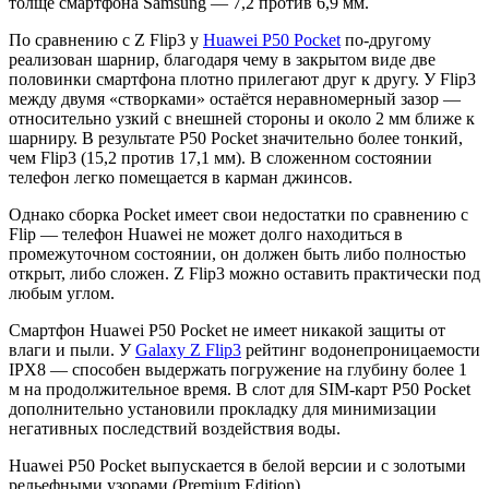
толще смартфона Samsung — 7,2 против 6,9 мм.
По сравнению с Z Flip3 у
Huawei P50 Pocket
по-другому
реализован шарнир, благодаря чему в закрытом виде две
половинки смартфона плотно прилегают друг к другу. У Flip3
между двумя «створками» остаётся неравномерный зазор —
относительно узкий с внешней стороны и около 2 мм ближе к
шарниру. В результате P50 Pocket значительно более тонкий,
чем Flip3 (15,2 против 17,1 мм). В сложенном состоянии
телефон легко помещается в карман джинсов.
Однако сборка Pocket имеет свои недостатки по сравнению с
Flip — телефон Huawei не может долго находиться в
промежуточном состоянии, он должен быть либо полностью
открыт, либо сложен. Z Flip3 можно оставить практически под
любым углом.
Смартфон Huawei P50 Pocket не имеет никакой защиты от
влаги и пыли. У
Galaxy Z Flip3
рейтинг водонепроницаемости
IPX8 — способен выдержать погружение на глубину более 1
м на продолжительное время. В слот для SIM-карт P50 Pocket
дополнительно установили прокладку для минимизации
негативных последствий воздействия воды.
Huawei P50 Pocket выпускается в белой версии и с золотыми
рельефными узорами (Premium Edition).