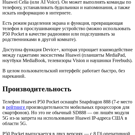
Huawei Celia (или AI Voice). Он может выполнять команды по
телефону, устанавливать будильники и напоминания, а также
искать информацию в интернете.
Есть режим разделения экрана и функция, превращающая
телефон в прослушивающее устройство (можно использовать
P50 Pocket в качестве радионяни или подслушивать за
родственниками в другой комнате).
Доступна функция Device+, которая упрощает взаимодействие
между гаджетами экосистемы Huawei (планшеты MediaPad,
ноутбуки MediaBook, телевизоры Vision и наушники Freebuds).
В целом пользовательский интерфейс работает быстро, без
нареканий.
Производительность
Телефон Huawei P50 Pocket оснащён Snapdragon 888 (7-е место
в
рейтинге
производительности мобильных процессоров для
смартфонов). Но это не обычный SD888 — он лишён модуля
5G из-за запрета на использование Huawei IP-адреса США в
области 5G.
P50 Pocket выпускается в двух версиях — с 8 Гб оперативной