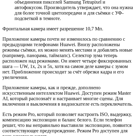
объединения пикселей Samsung Tetrapixel и
автофокусом. Производитель утверждает, что она нужна
для более точной цветопередачи и для съёмки с УФ-
подсветкой в темноте.
Фронтальная камера имеет разрешение 10,7 Мп.
Приложение камеры почти не изменилось по сравнению с
предыдущими телефонами Huawei. Внизу расположены
режимы съёмки, их можно менять местами и добавлять новые
(например, панорама, таймлапс). Селектор зума теперь
расположен над режимами. Он имеет четыре фиксированных
шага — UW, 1x, 2x и 5x, хотя на самом деле камеры с зумом
нет. Приближение происходит за счёт обрезки кадра и его
увеличения.
Приложение камеры, как и прежде, дополнено
искусственным интеллектом Huawei. Доступен режим Master
AI, который распознаёт и настраивает многие сцены. Для
включения и выключения в видоискателе есть переключатель.
Есть режим Pro, который позволяет настроить ISO, выдержку,
компенсацию экспозиции и баланс белого. Если телефон
решит, что вы неправильно выставили экспозицию, появится
соответствующее предупреждение. Режим Pro доступен для