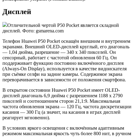
Дисплей
Отличительной чертой P50 Pocket является складной
дисплей. Фото: gsmarena.com
Телефон Huawei P50 Pocket оснащён внешним и внутреннем
экранами. Внешний OLED-дисплей круглый, его диагональ
— 1,04 дюйма, разрешение — 340 x 340 пикселей. Он
сенсорный, работает с частотой обновления 60 Гц. Он
поддерживает функцию постоянно включённого дисплея
(Always-On Display), используется в качестве видоискателя
при съёмке селфи на задние камеры. Содержимое экрана
переворачивается в зависимости от положения смартфона.
В открытом состоянии Huawei P50 Pocket имеет OLED-
дисплей диагональ 6,9 дюйма с разрешением 1188 x 2790
пикселей и соотношением сторон 21,1:9. Максимальная
частота обновления экрана — 120 Гц, частота дискретизации
касания — 300 Гц (а значит, на касания в играх дисплей
реагирует мгновенно).
В условиях яркого освещения с включённым адаптивным
режимом максимальная яркость чуть более 800 нит, в ручном