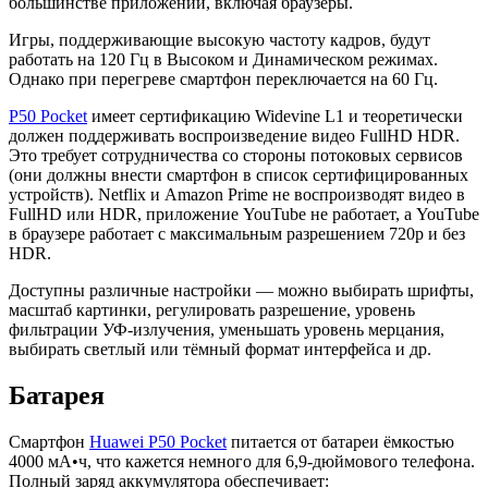
большинстве приложений, включая браузеры.
Игры, поддерживающие высокую частоту кадров, будут
работать на 120 Гц в Высоком и Динамическом режимах.
Однако при перегреве смартфон переключается на 60 Гц.
P50 Pocket
имеет сертификацию Widevine L1 и теоретически
должен поддерживать воспроизведение видео FullHD HDR.
Это требует сотрудничества со стороны потоковых сервисов
(они должны внести смартфон в список сертифицированных
устройств). Netflix и Amazon Prime не воспроизводят видео в
FullHD или HDR, приложение YouTube не работает, а YouTube
в браузере работает с максимальным разрешением 720p и без
HDR.
Доступны различные настройки — можно выбирать шрифты,
масштаб картинки, регулировать разрешение, уровень
фильтрации УФ-излучения, уменьшать уровень мерцания,
выбирать светлый или тёмный формат интерфейса и др.
Батарея
Смартфон
Huawei P50 Pocket
питается от батареи ёмкостью
4000 мА•ч, что кажется немного для 6,9-дюймового телефона.
Полный заряд аккумулятора обеспечивает: