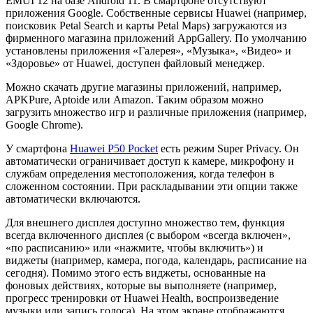
EMUI 12 на базе Android 11. В смартфоне отсутствуют
приложения Google. Собственные сервисы Huawei (например,
поисковик Petal Search и карты Petal Maps) загружаются из
фирменного магазина приложений AppGallery. По умолчанию
установлены приложения «Галерея», «Музыка», «Видео» и
«Здоровье» от Huawei, доступен файловый менеджер.
Можно скачать другие магазины приложений, например,
APKPure, Aptoide или Amazon. Таким образом можно
загрузить множество игр и различные приложения (например,
Google Chrome).
У смартфона
Huawei P50 Pocket
есть режим Super Privacy. Он
автоматически ограничивает доступ к камере, микрофону и
службам определения местоположения, когда телефон в
сложенном состоянии. При раскладывании эти опции также
автоматически включаются.
Для внешнего дисплея доступно множество тем, функция
всегда включенного дисплея (с выбором «всегда включен»,
«по расписанию» или «нажмите, чтобы включить») и
виджеты (например, камера, погода, календарь, расписание на
сегодня). Помимо этого есть виджеты, основанные на
фоновых действиях, которые вы выполняете (например,
прогресс тренировки от Huawei Health, воспроизведение
музыки или запись голоса). На этом экране отображаются