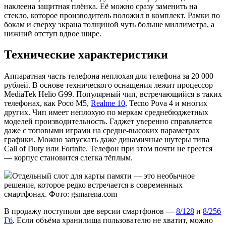
наклеена защитная плёнка. Её можно сразу заменить на
стекло, которое производитель положил в комплект. Рамки по
бокам и сверху экрана толщиной чуть больше миллиметра, а
нижний отступ вдвое шире.
Технические характеристики
Аппаратная часть телефона неплохая для телефона за 20 000
рублей. В основе технического оснащения лежит процессор
MediaTek Helio G99. Популярный чип, встречающийся в таких
телефонах, как Poco M5,
Realme 10
, Tecno Pova 4 и многих
других. Чип имеет неплохую по меркам среднебюджетных
моделей производительность. Гаджет уверенно справляется
даже с топовыми играми на средне-высоких параметрах
графики. Можно запускать даже динамичные шутеры типа
Call of Duty или Fortnite. Телефон при этом почти не греется
— корпус становится слегка тёплым.
Отдельный слот для карты памяти — это необычное
решение, которое редко встречается в современных
смартфонах. Фото: gsmarena.com
В продажу поступили две версии смартфонов —
8/128
и
8/256
Гб
. Если объёма хранилища пользователю не хватит, можно