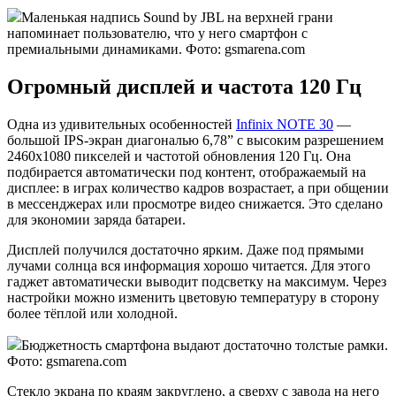
Маленькая надпись Sound by JBL на верхней грани
напоминает пользователю, что у него смартфон с
премиальными динамиками. Фото: gsmarena.com
Огромный дисплей и частота 120 Гц
Одна из удивительных особенностей
Infinix NOTE 30
—
большой IPS-экран диагональю 6,78” с высоким разрешением
2460х1080 пикселей и частотой обновления 120 Гц. Она
подбирается автоматически под контент, отображаемый на
дисплее: в играх количество кадров возрастает, а при общении
в мессенджерах или просмотре видео снижается. Это сделано
для экономии заряда батареи.
Дисплей получился достаточно ярким. Даже под прямыми
лучами солнца вся информация хорошо читается. Для этого
гаджет автоматически выводит подсветку на максимум. Через
настройки можно изменить цветовую температуру в сторону
более тёплой или холодной.
Бюджетность смартфона выдают достаточно толстые рамки.
Фото: gsmarena.com
Стекло экрана по краям закруглено, а сверху с завода на него