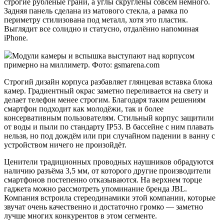
строгие рубленые грани, а углы скруглены совсем немного.
Задняя панель сделана из матового стекла, а рамка по
периметру стилизована под металл, хотя это пластик.
Выглядит все солидно и статусно, отдалённо напоминая
iPhone.
Модули камеры и вспышка выступают над корпусом
примерно на миллиметр. Фото: gsmarena.com
Строгий дизайн корпуса разбавляет глянцевая вставка блока
камер. Градиентный окрас заметно переливается на свету и
делает телефон менее строгим. Благодаря таким решениям
смартфон подходит как молодёжи, так и более
консервативным пользователям. Стильный корпус защитили
от воды и пыли по стандарту IP53. В бассейне с ним плавать
нельзя, но под дождём или при случайном падении в ванну с
устройством ничего не произойдёт.
Ценители традиционных проводных наушников обрадуются
наличию разъёма 3,5 мм, от которого другие производители
смартфонов постепенно отказываются. На верхнем торце
гаджета можно рассмотреть упоминание бренда JBL.
Компания встроила стереодинамики этой компании, которые
звучат очень качественно и достаточно громко — заметно
лучше многих конкурентов в этом сегменте.