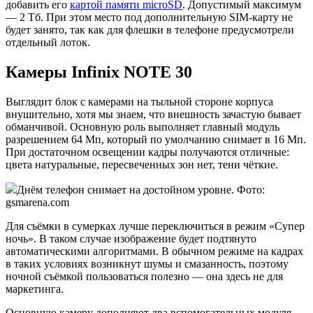
добавить его
картой памяти microSD
. Допустимый максимум
— 2 Тб. При этом место под дополнительную SIM-карту не
будет занято, так как для флешки в телефоне предусмотрели
отдельный лоток.
Камеры Infinix NOTE 30
Выглядит блок с камерами на тыльной стороне корпуса
внушительно, хотя мы знаем, что внешность зачастую бывает
обманчивой. Основную роль выполняет главный модуль
разрешением 64 Мп, который по умолчанию снимает в 16 Мп.
При достаточном освещении кадры получаются отличные:
цвета натуральные, пересвеченных зон нет, тени чёткие.
Днём телефон снимает на достойном уровне. Фото:
gsmarena.com
Для съёмки в сумерках лучше переключиться в режим «Супер
ночь». В таком случае изображение будет подтянуто
автоматическими алгоритмами. В обычном режиме на кадрах
в таких условиях возникнут шумы и смазанность, поэтому
ночной съёмкой пользоваться полезно — она здесь не для
маркетинга.
Основную камеру дополняют два вспомогательных модуля.