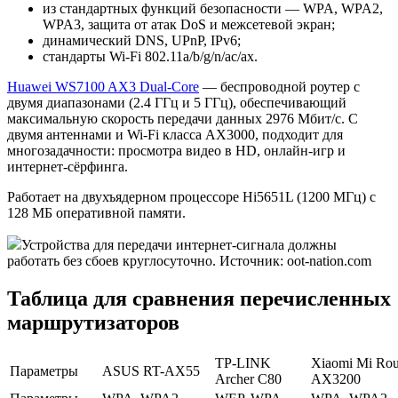
из стандартных функций безопасности — WPA, WPA2,
WPA3, защита от атак DoS и межсетевой экран;
динамический DNS, UPnP, IPv6;
стандарты Wi-Fi 802.11a/b/g/n/ac/ax.
Huawei WS7100 AX3 Dual-Core
— беспроводной роутер с
двумя диапазонами (2.4 ГГц и 5 ГГц), обеспечивающий
максимальную скорость передачи данных 2976 Мбит/с. С
двумя антеннами и Wi-Fi класса AX3000, подходит для
многозадачности: просмотра видео в HD, онлайн-игр и
интернет-сёрфинга.
Работает на двухъядерном процессоре Hi5651L (1200 МГц) с
128 МБ оперативной памяти.
Устройства для передачи интернет-сигнала должны
работать без сбоев круглосуточно. Источник: oot-nation.com
Таблица для сравнения перечисленных
маршрутизаторов
TP-LINK
Xiaomi Mi Rou
Параметры
ASUS RT-AX55
Archer C80
AX3200