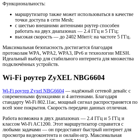
Функциональность:
маршрутизатор также может использоваться в качестве
точки доступа в сети Mesh;
с шестью внешними антеннами роутер способен
работать на двух диапазонах — 2.4 ГГц и 5 ГГц;
высокая скорость — до 2402 Мбит/с на частоте 5 ГГц.
Максимальная безопасность достигается благодаря
протоколам WPA, WPA2, WPA3, IPv6 и технологии MESH.
Идеальный выбор для стабильного интернета для множества
подключённых устройств.
Wi-Fi роутер ZyXEL NBG6604
Wi-Fi роутер Zyxel NBG6604
— надёжный сетевой девайс с
современными функциями и 4 антеннами. Благодаря
стандарту Wi-Fi 802.11ac, мощный сигнал распространяется по
всей зоне покрытия. Скорость передачи данных отличная.
Работа возможна в двух диапазонах — 2.4 ГГц и 5 ГГц и
классом Wi-Fi AC1200. Этот маршрутизатор справится с
любыми задачами — он предоставит быстрый интернет для
просмотра видеоконтента и онлайн-игр. Максимальная