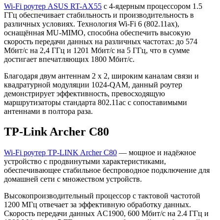
Wi-Fi роутер ASUS RT-AX55
с 4-ядерным процессором 1.5
ГГц обеспечивает стабильность и производительность в
различных условиях. Технология Wi-Fi 6 (802.11ax),
оснащённая MU-MIMO, способна обеспечить высокую
скорость передачи данных на различных частотах: до 574
Мбит/с на 2,4 ГГц и 1201 Мбит/с на 5 ГГц, что в сумме
достигает впечатляющих 1800 Мбит/с.
Благодаря двум антеннам 2 x 2, широким каналам связи и
квадратурной модуляции 1024-QAM, данный роутер
демонстрирует эффективность, превосходящую
маршрутизаторы стандарта 802.11ac с сопоставимыми
антеннами в полтора раза.
TP-Link Archer C80
Wi-Fi роутер TP-LINK Archer C80
— мощное и надёжное
устройство с продвинутыми характеристиками,
обеспечивающее стабильное беспроводное подключение для
домашней сети с множеством устройств.
Высокопроизводительный процессор с тактовой частотой
1200 МГц отвечает за эффективную обработку данных.
Скорость передачи данных AC1900, 600 Мбит/с на 2.4 ГГц и