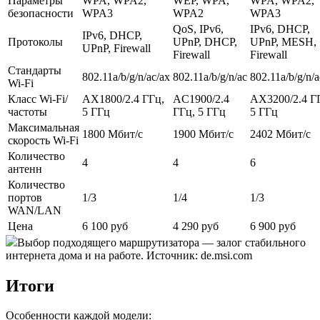
Параметры
WPA, WPA2,
WEP, WPA,
WPA, WPA2,
безопасности
WPA3
WPA2
WPA3
QoS, IPv6,
IPv6, DHCP,
IPv6, DHCP,
Протоколы
UPnP, DHCP,
UPnP, MESH,
UPnP, Firewall
Firewall
Firewall
Стандарты
802.11a/b/g/n/ac/ax
802.11a/b/g/n/ac
802.11a/b/g/n/a
Wi-Fi
Класс Wi-Fi/
AX1800/2.4 ГГц,
AC1900/2.4
AX3200/2.4 Г
частоты
5 ГГц
ГГц, 5 ГГц
5 ГГц
Максимальная
1800 Мбит/с
1900 Мбит/с
2402 Мбит/с
скорость Wi-Fi
Количество
4
4
6
антенн
Количество
портов
1/3
1/4
1/3
WAN/LAN
Цена
6 100 руб
4 290 руб
6 900 руб
Выбор подходящего маршрутизатора — залог стабильного
интернета дома и на работе. Источник: de.msi.com
Итоги
Особенности каждой модели: