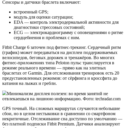
Сенсоры и датчики браслета включают:
встроенный GPS;
модуль для оценки сатурации;
EDA — контроль электродермальной активности для
диагностики стрессовых состояний;
ECG — электрокардиограмму с оповещениями о ритме
сердцебиения и проблемах с ним.
Fitbit Charge 6 заточен под фитнес-трекинг. Сердечный ритм
(график) может передаваться на дисплеи поддерживаемых
велосипедов, беговых дорожек и тренажёров. Во многих
фитнес-приложениях типа Peloton пульс транслируется в
режиме реального времени — прямо как на элитных
браслетах от Garmin. Для отслеживания тренировок есть 20
предустановленных режимов: от сёрфинга и кроссфита до
катания на лыжах и гребли.
Минимализм дисплея полезен: во время занятий не
отвлекаешься на лишнюю информацию. Фото: techradar.com
GPS точный. На сложных маршрутах случаются небольшие
сбои, но в целом нестыковки в сравнении со смартфоном
некритичные. Отслеживание сна доступно по умолчанию —
без платной подписки Fitbit Premium. Датчики анализируют