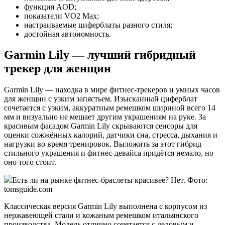
функция AOD;
показатели VO2 Max;
настраиваемые циферблаты разного стиля;
достойная автономность.
Garmin Lily — лучший гибридный
трекер для женщин
Garmin Lily — находка в мире фитнес-трекеров и умных часов
для женщин с узким запястьем. Изысканный циферблат
сочетается с узким, аккуратным ремешком шириной всего 14
мм и визуально не мешает другим украшениям на руке. За
красивым фасадом Garmin Lily скрываются сенсоры для
оценки сожжённых калорий, датчики сна, стресса, дыхания и
нагрузки во время тренировок. Выложить за этот гибрид
стильного украшения и фитнес-девайса придётся немало, но
оно того стоит.
Есть ли на рынке фитнес-браслеты красивее? Нет. Фото:
tomsguide.com
Классическая версия Garmin Lily выполнена с корпусом из
нержавеющей стали и кожаным ремешком итальянского
производства. Модель отлично сочетается с деловым и