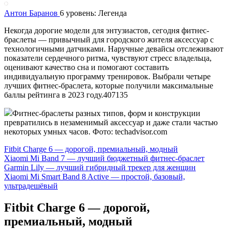
Антон Баранов
6 уровень: Легенда
Некогда дорогие модели для энтузиастов, сегодня фитнес-
браслеты — привычный для городского жителя аксессуар с
технологичными датчиками. Наручные девайсы отслеживают
показатели сердечного ритма, чувствуют стресс владельца,
оценивают качество сна и помогают составить
индивидуальную программу тренировок. Выбрали четыре
лучших фитнес-браслета, которые получили максимальные
баллы рейтинга в 2023 году.407135
Фитнес-браслеты разных типов, форм и конструкции
превратились в незаменимый аксессуар и даже стали частью
некоторых умных часов. Фото: techadvisor.com
Fitbit Charge 6 — дорогой, премиальный, модный
Xiaomi Mi Band 7 — лучший бюджетный фитнес-браслет
Garmin Lily — лучший гибридный трекер для женщин
Xiaomi Mi Smart Band 8 Active — простой, базовый,
ультрадешёвый
Fitbit Charge 6 — дорогой,
премиальный, модный