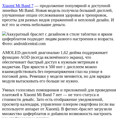
Xiaomi Mi Band 7
— продолжение популярной и доступной
линейки Mi Band. Новая модель получила больший дисплей,
улучшенные опции отслеживания здоровья и тренировок,
пресеты для разных видов упражнений и неплохой дизайн. И
всё это за очень небольшие деньги.
Аккуратный браслет с дизайном в стиле таблетки и ярким
циферблатом подходит людям разного настроения и возраста.
Фото: androidcentral.com
AMOLED-дисплей диагональю 1,62 дюйма поддерживает
функцию AOD (всегда включённого экрана), что
обеспечивает быстрый доступ к нужным метрикам и
виджетам. При яркости в 500 нит с дисплеем можно
взаимодействовать без перенапряжения глаз на улице в
погожий день. Ремешки у модели меняются, но для зарядки
модуля вытаскивать его больше не нужно.
Умных голосовых помощников и приложений для проведения
платежей в Xiaomi Mi Band 7 нет — не того статуса и
стоимости девайс. Зато есть отображение уведомлений,
просмотр календаря, управление плеером смартфона (если вы
используете аппарат от Xiaomi). В фитнес-браслет загрузили
множество циферблатов и добавили возможность настроить