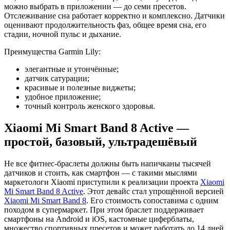
можно выбрать в приложении — до семи пресетов.
Отслеживание сна работает корректно и комплексно. Датчики
оценивают продолжительность фаз, общее время сна, его
стадии, ночной пульс и дыхание.
Преимущества Garmin Lily:
элегантные и утончённые;
датчик сатурации;
красивые и полезные виджеты;
удобное приложение;
точный контроль женского здоровья.
Xiaomi Mi Smart Band 8 Active —
простой, базовый, ультрадешёвый
Не все фитнес-браслеты должны быть напичканы тысячей
датчиков и стоить, как смартфон — с такими мыслями
маркетологи Xiaomi приступили к реализации проекта
Xiaomi
Mi Smart Band 8 Active
. Этот девайс стал упрощённой версией
Xiaomi Mi Smart Band 8
. Его стоимость сопоставима с одним
походом в супермаркет. При этом браслет поддерживает
смартфоны на Android и iOS, кастомные циферблаты,
множество спортивных пресетов и может работать до 14 дней