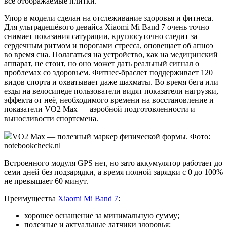
все отображаемые плитки.
Упор в модели сделан на отслеживание здоровья и фитнеса.
Для ультрадешёвого девайса Xiaomi Mi Band 7 очень точно
снимает показания сатурации, круглосуточно следит за
сердечным ритмом и порогами стресса, оповещает об апноэ
во время сна. Полагаться на устройство, как на медицинский
аппарат, не стоит, но оно может дать реальный сигнал о
проблемах со здоровьем. Фитнес-браслет поддерживает 120
видов спорта и охватывает даже шахматы. Во время бега или
езды на велосипеде пользователи видят показатели нагрузки,
эффекта от неё, необходимого времени на восстановление и
показатели VO2 Max — аэробной подготовленности и
выносливости спортсмена.
VO2 Max — полезный маркер физической формы. Фото:
notebookcheck.nl
Встроенного модуля GPS нет, но зато аккумулятор работает до
семи дней без подзарядки, а время полной зарядки с 0 до 100%
не превышает 60 минут.
Преимущества
Xiaomi Mi Band 7
:
хорошее оснащение за минимальную сумму;
полезные и актуальные датчики здоровья;