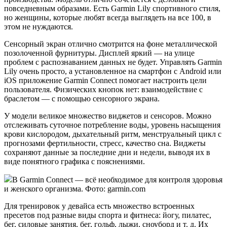
повседневным образами. Есть Garmin Lily спортивного стиля,
но женщины, которые любят всегда выглядеть на все 100, в
этом не нуждаются.
Сенсорный экран отлично смотрится на фоне металлической
позолоченной фурнитуры. Дисплей яркий — на улице
проблем с распознаванием данных не будет. Управлять Garmin
Lily очень просто, а установленное на смартфон с Android или
iOS приложение Garmin Connect помогает настроить цели
пользователя. Физических кнопок нет: взаимодействие с
браслетом — с помощью сенсорного экрана.
У модели великое множество виджетов и сенсоров. Можно
отслеживать суточное потребление воды, уровень насыщения
крови кислородом, дыхательный ритм, менструальный цикл с
прогнозами фертильности, стресс, качество сна. Виджеты
сохраняют данные за последние дни и недели, выводя их в
виде понятного графика с пояснениями.
В Garmin Connect — всё необходимое для контроля здоровья
и женского организма. Фото: garmin.com
Для тренировок у девайса есть множество встроенных
пресетов под разные виды спорта и фитнеса: йогу, пилатес,
бег, силовые занятия, бег, гольф, лыжи, сноуборд и т. д. Их