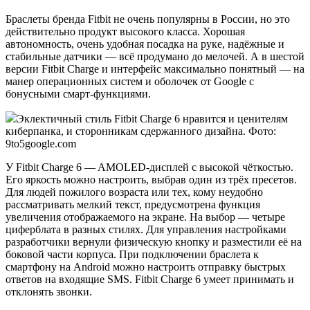
Браслеты бренда Fitbit не очень популярны в России, но это
действительно продукт высокого класса. Хорошая
автономность, очень удобная посадка на руке, надёжные и
стабильные датчики — всё продумано до мелочей. А в шестой
версии Fitbit Charge и интерфейс максимально понятный — на
манер операционных систем и оболочек от Google с
бонусными смарт-функциями.
Эклектичный стиль Fitbit Charge 6 нравится и ценителям
киберпанка, и сторонникам сдержанного дизайна. Фото:
9to5google.com
У Fitbit Charge 6 — AMOLED-дисплей с высокой чёткостью.
Его яркость можно настроить, выбрав один из трёх пресетов.
Для людей пожилого возраста или тех, кому неудобно
рассматривать мелкий текст, предусмотрена функция
увеличения отображаемого на экране. На выбор — четыре
циферблата в разных стилях. Для управления настройками
разработчики вернули физическую кнопку и разместили её на
боковой части корпуса. При подключении браслета к
смартфону на Android можно настроить отправку быстрых
ответов на входящие SMS. Fitbit Charge 6 умеет принимать и
отклонять звонки.