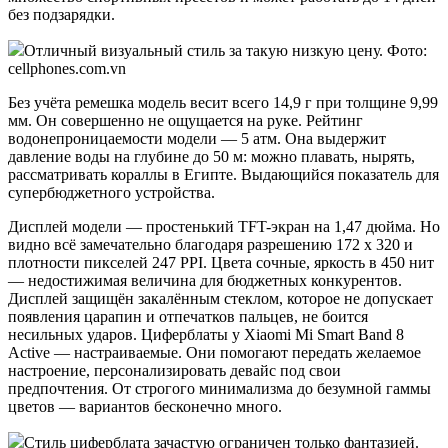
без подзарядки.
Отличный визуальный стиль за такую низкую цену. Фото:
cellphones.com.vn
Без учёта ремешка модель весит всего 14,9 г при толщине 9,99
мм. Он совершенно не ощущается на руке. Рейтинг
водонепроницаемости модели — 5 атм. Она выдержит
давление воды на глубине до 50 м: можно плавать, нырять,
рассматривать кораллы в Египте. Выдающийся показатель для
супербюджетного устройства.
Дисплей модели — простенький TFT-экран на 1,47 дюйма. Но
видно всё замечательно благодаря разрешению 172 х 320 и
плотности пикселей 247 PPI. Цвета сочные, яркость в 450 нит
— недостижимая величина для бюджетных конкурентов.
Дисплей защищён закалённым стеклом, которое не допускает
появления царапин и отпечатков пальцев, не боится
несильных ударов. Циферблаты у Xiaomi Mi Smart Band 8
Active — настраиваемые. Они помогают передать желаемое
настроение, персонализировать девайс под свои
предпочтения. От строгого минимализма до безумной гаммы
цветов — вариантов бесконечно много.
Стиль циферблата зачастую ограничен только фантазией.