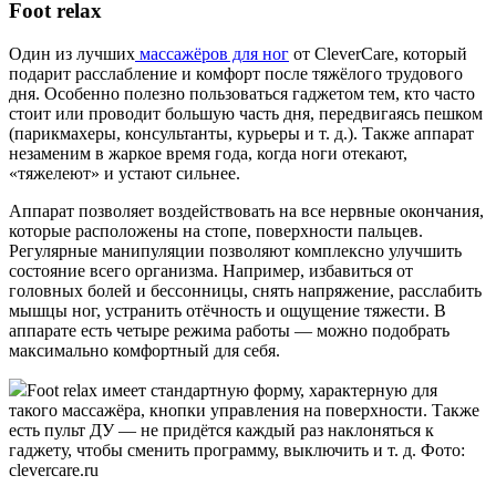
Foot relax
Один из лучших
массажёров для ног
от CleverCare, который
подарит расслабление и комфорт после тяжёлого трудового
дня. Особенно полезно пользоваться гаджетом тем, кто часто
стоит или проводит большую часть дня, передвигаясь пешком
(парикмахеры, консультанты, курьеры и т. д.). Также аппарат
незаменим в жаркое время года, когда ноги отекают,
«тяжелеют» и устают сильнее.
Аппарат позволяет воздействовать на все нервные окончания,
которые расположены на стопе, поверхности пальцев.
Регулярные манипуляции позволяют комплексно улучшить
состояние всего организма. Например, избавиться от
головных болей и бессонницы, снять напряжение, расслабить
мышцы ног, устранить отёчность и ощущение тяжести. В
аппарате есть четыре режима работы — можно подобрать
максимально комфортный для себя.
Foot relax имеет стандартную форму, характерную для
такого массажёра, кнопки управления на поверхности. Также
есть пульт ДУ — не придётся каждый раз наклоняться к
гаджету, чтобы сменить программу, выключить и т. д. Фото:
clevercare.ru