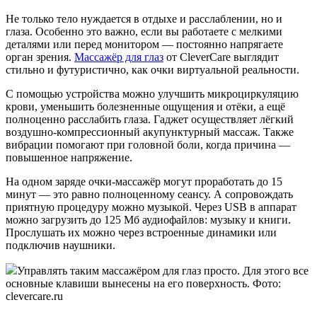
Не только тело нуждается в отдыхе и расслаблении, но и
глаза. Особенно это важно, если вы работаете с мелкими
деталями или перед монитором — постоянно напрягаете
орган зрения.
Массажёр для глаз
от CleverCare выглядит
стильно и футуристично, как очки виртуальной реальности.
С помощью устройства можно улучшить микроциркуляцию
крови, уменьшить болезненные ощущения и отёки, а ещё
полноценно расслабить глаза. Гаджет осуществляет лёгкий
воздушно-компрессионный акупунктурный массаж. Также
вибрации помогают при головной боли, когда причина —
повышенное напряжение.
На одном заряде очки-массажёр могут проработать до 15
минут — это равно полноценному сеансу. А сопровождать
приятную процедуру можно музыкой. Через USB в аппарат
можно загрузить до 125 Мб аудиофайлов: музыку и книги.
Прослушать их можно через встроенные динамики или
подключив наушники.
Управлять таким массажёром для глаз просто. Для этого все
основные клавиши вынесены на его поверхность. Фото:
clevercare.ru