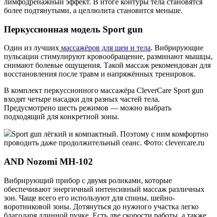
лимфодренажный эффект. В итоге контуры тела становятся
более подтянутыми, а целлюлита становится меньше.
Перкуссионная модель Sport gun
Один из лучших
массажёров для шеи и тела
. Вибрирующие
пульсации стимулируют кровообращение, разминают мышцы,
снимают болевые ощущения. Такой массаж рекомендован для
восстановления после травм и напряжённых тренировок.
В комплект перкуссионного массажёра CleverCare Sport gun
входят четыре насадки для разных частей тела.
Предусмотрено шесть режимов — можно выбрать
подходящий для конкретной зоны.
Sport gun лёгкий и компактный. Поэтому с ним комфортно
проводить даже продолжительный сеанс. Фото: clevercare.ru
AND Nozomi MH-102
Вибрирующий прибор с двумя роликами, которые
обеспечивают энергичный интенсивный массаж различных
зон. Чаще всего его используют для спины, шейно-
воротниковой зоны. Дотянуться до нужного участка легко
благодаря длинной ручке. Есть две скорости работы, а также