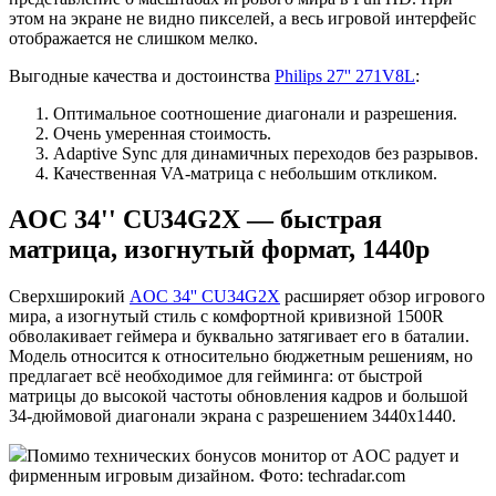
этом на экране не видно пикселей, а весь игровой интерфейс
отображается не слишком мелко.
Выгодные качества и достоинства
Philips 27'' 271V8L
:
Оптимальное соотношение диагонали и разрешения.
Очень умеренная стоимость.
Adaptive Sync для динамичных переходов без разрывов.
Качественная VA-матрица с небольшим откликом.
AOC 34'' CU34G2X — быстрая
матрица, изогнутый формат, 1440p
Сверхширокий
AOC 34'' CU34G2X
расширяет обзор игрового
мира, а изогнутый стиль с комфортной кривизной 1500R
обволакивает геймера и буквально затягивает его в баталии.
Модель относится к относительно бюджетным решениям, но
предлагает всё необходимое для гейминга: от быстрой
матрицы до высокой частоты обновления кадров и большой
34-дюймовой диагонали экрана с разрешением 3440x1440.
Помимо технических бонусов монитор от AOC радует и
фирменным игровым дизайном. Фото: techradar.com