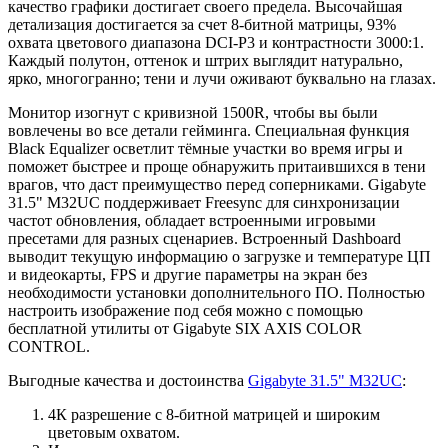
качество графики достигает своего предела. Высочайшая
детализация достигается за счет 8-битной матрицы, 93%
охвата цветового диапазона DCI-P3 и контрастности 3000:1.
Каждый полутон, оттенок и штрих выглядит натурально,
ярко, многогранно; тени и лучи оживают буквально на глазах.
Монитор изогнут с кривизной 1500R, чтобы вы были
вовлечены во все детали гейминга. Специальная функция
Black Equalizer осветлит тёмные участки во время игры и
поможет быстрее и проще обнаружить притаившихся в тени
врагов, что даст преимущество перед соперниками. Gigabyte
31.5" M32UC поддерживает Freesync для синхронизации
частот обновления, обладает встроенными игровыми
пресетами для разных сценариев. Встроенный Dashboard
выводит текущую информацию о загрузке и температуре ЦП
и видеокарты, FPS и другие параметры на экран без
необходимости установки дополнительного ПО. Полностью
настроить изображение под себя можно с помощью
бесплатной утилиты от Gigabyte SIX AXIS COLOR
CONTROL.
Выгодные качества и достоинства
Gigabyte 31.5" M32UC
:
4К разрешение с 8-битной матрицей и широким
цветовым охватом.