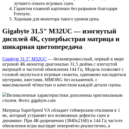
лучшего охвата игровых сцен.
Гарантия плавной картинки без разрывов благодаря
Freesync.
Хорошая для монитора такого уровня цена.
Gigabyte 31.5" M32UC — изогнутый
дисплей 4К, супербыстрая матрица и
шикарная цветопередача
Gigabyte 31.5" M32UC
— бескомпромиссный, первый в мире
игровой 4K-монитор диагональю 31,5 дюйма с изогнутой
матрицей и частотой обновления 144 Гц. Модель позволяет с
головой окунуться в игровые сюжеты, одинаково насладиться
шутерами, квестами, MMORG без искажений, с
максимальной чёткостью и качеством каждой детали сцены.
Великолепные характеристики дополнены оригинальным
стилем. Фото: gigabyte.com
Матрица SuperSpeed VA обладает геймерским откликом в 1
мс, который устраняет все возможные дефекты сцен в
динамике. При 4К-разрешении (3840x2160) и 144 Гц частоте
обновления игры выглядят невероятно реалистично, а