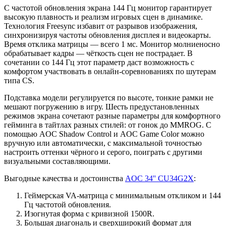
С частотой обновления экрана 144 Гц монитор гарантирует
высокую плавность и реализм игровых сцен в динамике.
Технология Freesync избавит от разрывов изображения,
синхронизируя частоты обновления дисплея и видеокарты.
Время отклика матрицы — всего 1 мс. Монитор молниеносно
обрабатывает кадры — чёткость сцен не пострадает. В
сочетании со 144 Гц этот параметр даст возможность с
комфортом участвовать в онлайн-соревнованиях по шутерам
типа CS.
Подставка модели регулируется по высоте, тонкие рамки не
мешают погружению в игру. Шесть предустановленных
режимов экрана сочетают разные параметры для комфортного
гейминга в тайтлах разных стилей: от гонок до MMROG. С
помощью AOC Shadow Control и AOC Game Color можно
вручную или автоматически, с максимальной точностью
настроить оттенки чёрного и серого, поиграть с другими
визуальными составляющими.
Выгодные качества и достоинства
AOC 34'' CU34G2X
:
Геймерская VA-матрица с минимальным откликом и 144
Гц частотой обновления.
Изогнутая форма с кривизной 1500R.
Большая диагональ и сверхширокий формат для