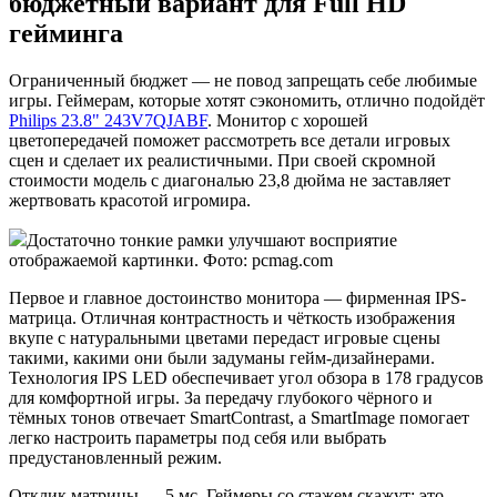
бюджетный вариант для Full HD
гейминга
Ограниченный бюджет — не повод запрещать себе любимые
игры. Геймерам, которые хотят сэкономить, отлично подойдёт
Philips 23.8" 243V7QJABF
. Монитор с хорошей
цветопередачей поможет рассмотреть все детали игровых
сцен и сделает их реалистичными. При своей скромной
стоимости модель с диагональю 23,8 дюйма не заставляет
жертвовать красотой игромира.
Достаточно тонкие рамки улучшают восприятие
отображаемой картинки. Фото: pcmag.com
Первое и главное достоинство монитора — фирменная IPS-
матрица. Отличная контрастность и чёткость изображения
вкупе с натуральными цветами передаст игровые сцены
такими, какими они были задуманы гейм-дизайнерами.
Технология IPS LED обеспечивает угол обзора в 178 градусов
для комфортной игры. За передачу глубокого чёрного и
тёмных тонов отвечает SmartContrast, а SmartImage помогает
легко настроить параметры под себя или выбрать
предустановленный режим.
Отклик матрицы — 5 мс. Геймеры со стажем скажут: это