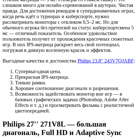
слишком много для онлайн-соревнований в шутерах. Чистая
правда. Для достижения рекордов в супердинамичных играх,
когда речь идёт о турнирах и киберспорте, нужно
рассматривать мониторы с откликом 0,5–2 мс. Но для
обычного игрока без претензий на статус киберспортсмена 5
мс — отличный показатель. Особенное удовольствие
пользователь получит от прохождения красочных сюжетных
игр. В них IPS-матрица раскроет весь свой потенциал,
погружая в дивную вселенную красок и эффектов.
Выгодные качества и достоинства
Philips 23.8" 243V7QJABF
:
Супервыгодная цена.
Прекрасная IPS-матрица.
Тонкие рамки.
Хорошее соотношение диагонали и разрешения.
Возможность задействовать монитор вне игр — в
базовых графических задачах (Photoshop, Adobe After
Effects и т. д.) и просматривать фильмы с реалистичной
цветопередачей.
Philips 27'' 271V8L — большая
диагональ, Full HD и Adaptive Sync