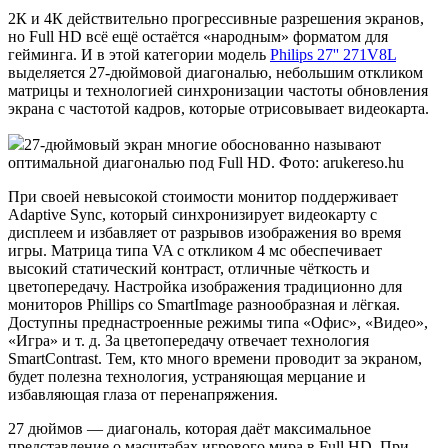
2К и 4К действительно прогрессивные разрешения экранов,
но Full HD всё ещё остаётся «народным» форматом для
гейминга. И в этой категории модель
Philips 27'' 271V8L
выделяется 27-дюймовой диагональю, небольшим откликом
матрицы и технологией синхронизации частоты обновления
экрана с частотой кадров, которые отрисовывает видеокарта.
27-дюймовый экран многие обоснованно называют
оптимальной диагональю под Full HD. Фото: arukereso.hu
При своей невысокой стоимости монитор поддерживает
Adaptive Sync, который синхронизирует видеокарту с
дисплеем и избавляет от разрывов изображения во время
игры. Матрица типа VA с откликом 4 мс обеспечивает
высокий статический контраст, отличные чёткость и
цветопередачу. Настройка изображения традиционно для
мониторов Phillips со SmartImage разнообразная и лёгкая.
Доступны преднастроенные режимы типа «Офис», «Видео»,
«Игра» и т. д. За цветопередачу отвечает технология
SmartContrast. Тем, кто много времени проводит за экраном,
будет полезна технология, устраняющая мерцание и
избавляющая глаза от перенапряжения.
27 дюймов — диагональ, которая даёт максимальное
представление о масштабах игрового мира в Full HD. При