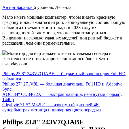
Антон Баранов
6 уровень: Легенда
Мало иметь мощный компьютер, чтобы видеть красивую
графику и наслаждаться игрой. За визуальную составляющую
гейминга отвечают мониторы, и в 2023 году их
разновидностей так много, что несложно запутаться.
Выделили несколько удачных моделей под разный бюджет и
рассказали, чем они примечательны.
Монитор для игр должен отвечать задачам геймера и
желательно не стоить дороже системного блока. Фото:
usatoday.com
Philips 23.8" 243V7QJABF — бюджетный вариант для Full HD
гейминга
Philips 27'' 271V8L — большая диагональ, Full HD и Adaptive
Sync
AOC 34'' CU34G2X — быстрая матрица, изогнутый формат,
1440p
Gigabyte 31.5" M32UC — изогнутый дисплей 4К,
супербыстрая матрица и шикарная цветопередача
Philips 23.8" 243V7QJABF —