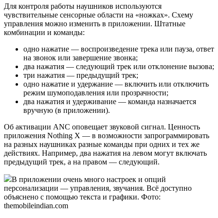
Для контроля работы наушников используются
чувствительные сенсорные области на «ножках». Схему
управления можно изменить в приложении. Штатные
комбинации и команды:
одно нажатие — воспроизведение трека или пауза, ответ
на звонок или завершение звонка;
два нажатия — следующий трек или отклонение вызова;
три нажатия — предыдущий трек;
одно нажатие и удержание — включить или отключить
режим шумоподавления или прозрачности;
два нажатия и удерживание — команда назначается
вручную (в приложении).
Об активации ANC оповещает звуковой сигнал. Ценность
приложения Nothing X — в возможности запрограммировать
на разных наушниках разные команды при одних и тех же
действиях. Например, два нажатия на левом могут включать
предыдущий трек, а на правом — следующий.
В приложении очень много настроек и опций
персонализации — управления, звучания. Всё доступно
объяснено с помощью текста и графики. Фото:
themobileindian.com