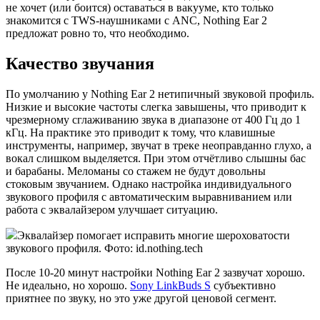
не хочет (или боится) оставаться в вакууме, кто только
знакомится с TWS-наушниками с ANC, Nothing Ear 2
предложат ровно то, что необходимо.
Качество звучания
По умолчанию у Nothing Ear 2 нетипичный звуковой профиль.
Низкие и высокие частоты слегка завышены, что приводит к
чрезмерному сглаживанию звука в диапазоне от 400 Гц до 1
кГц. На практике это приводит к тому, что клавишные
инструменты, например, звучат в треке неоправданно глухо, а
вокал слишком выделяется. При этом отчётливо слышны бас
и барабаны. Меломаны со стажем не будут довольны
стоковым звучанием. Однако настройка индивидуального
звукового профиля с автоматическим выравниванием или
работа с эквалайзером улучшает ситуацию.
Эквалайзер помогает исправить многие шероховатости
звукового профиля. Фото: id.nothing.tech
После 10-20 минут настройки Nothing Ear 2 зазвучат хорошо.
Не идеально, но хорошо.
Sony LinkBuds S
субъективно
приятнее по звуку, но это уже другой ценовой сегмент.