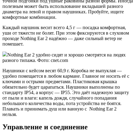
точной подгонки под ушные раковины разной формы. Иногда
полезным может быть использование вкладышей разного
диаметра на левой и правом наушниках. Пробуйте, ищите
комфортные комбинации.
Каждый наушник весит всего 4,5 г — посадка комфортная,
уши от тяжести не болят. При этом фиксируются в слуховом
проходе Nothing Ear 2 надёжно — даже сильный ветер не
помешает.
Nothing Ear 2 удобно сидят и хорошо смотрятся на людях
разного типажа. Фото: cnet.com
Наушники с кейсом весят 60,9 г. Коробка не выпуклая —
удобно помещается в любом кармане. Главное не носить её с
ключами и острыми предметами. Пластиковая крышка
обязательно будет царапаться. Наушники выполнены по
стандарту IP54, а корпус — IP55. Это даёт надежную защиту
от пыли и влаги: капель дождя, случайного попадания
небольшого количества воды, пота устройства не боятся.
Плавать и принимать душ или ванную с Nothing Ear 2
нельзя.
Управление и соединение