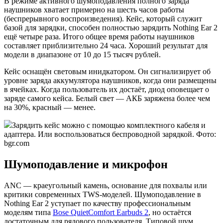
В режиме активного шумоподавления полного заряда
наушников хватает примерно на шесть часов работы
(беспрерывного воспроизведения). Кейс, который служит
базой для зарядки, способен полностью зарядить Nothing Ear 2
ещё четыре раза. Итого общее время работы наушников
составляет приблизительно 24 часа. Хороший результат для
модели в диапазоне от 10 до 15 тысяч рублей.
Кейс оснащён световым инидкатором. Он сигнализирует об
уровне заряда аккумулятора наушников, когда они размещены
в ячейках. Когда пользователь их достаёт, диод оповещает о
заряде самого кейса. Белый свет — АКБ заряжена более чем
на 30%, красный — менее.
Зарядить кейс можно с помощью комплектного кабеля и
адаптера. Или воспользоваться беспроводной зарядкой. Фото:
bgr.com
Шумоподавление и микрофон
ANC — краеугольный камень, основание для похвалы или
критики современных TWS-моделей. Шумоподавление в
Nothing Ear 2 уступает по качеству профессиональным
моделям типа
Bose QuietComfort Earbuds 2
, но остаётся
достаточным для рядового пользователя. Типовой шум