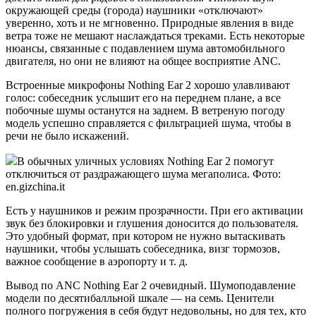
окружающей среды (города) наушники «отключают»
уверенно, хоть и не мгновенно. Природные явления в виде
ветра тоже не мешают наслаждаться треками. Есть некоторые
нюансы, связанные с подавлением шума автомобильного
двигателя, но они не влияют на общее восприятие ANC.
Встроенные микрофоны Nothing Ear 2 хорошо улавливают
голос: собеседник услышит его на переднем плане, а все
побочные шумы останутся на заднем. В ветреную погоду
модель успешно справляется с фильтрацией шума, чтобы в
речи не было искажений.
В обычных уличных условиях Nothing Ear 2 помогут
отключиться от раздражающего шума мегаполиса. Фото:
en.gizchina.it
Есть у наушников и режим прозрачности. При его активации
звук без блокировки и глушения доносится до пользователя.
Это удобный формат, при котором не нужно вытаскивать
наушники, чтобы услышать собеседника, визг тормозов,
важное сообщение в аэропорту и т. д.
Вывод по ANC Nothing Ear 2 очевидный. Шумоподавление
модели по десятибалльной шкале — на семь. Ценители
полного погружения в себя будут недовольны, но для тех, кто