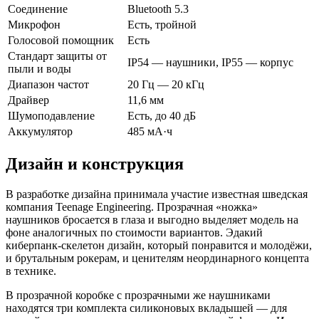
Соединение
Bluetooth 5.3
Микрофон
Есть, тройной
Голосовой помощник
Есть
Стандарт защиты от
IP54 — наушники, IP55 — корпус
пыли и воды
Диапазон частот
20 Гц — 20 кГц
Драйвер
11,6 мм
Шумоподавление
Есть, до 40 дБ
Аккумулятор
485 мА·ч
Дизайн и конструкция
В разработке дизайна принимала участие известная шведская
компания Teenage Engineering. Прозрачная «ножка»
наушников бросается в глаза и выгодно выделяет модель на
фоне аналогичных по стоимости вариантов. Эдакий
киберпанк-скелетон дизайн, который понравится и молодёжи,
и брутальным рокерам, и ценителям неординарного концепта
в технике.
В прозрачной коробке с прозрачными же наушниками
находятся три комплекта силиконовых вкладышей — для