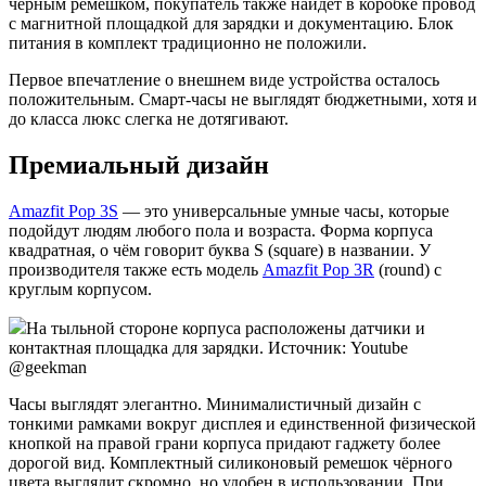
чёрным ремешком, покупатель также найдёт в коробке провод
с магнитной площадкой для зарядки и документацию. Блок
питания в комплект традиционно не положили.
Первое впечатление о внешнем виде устройства осталось
положительным. Смарт-часы не выглядят бюджетными, хотя и
до класса люкс слегка не дотягивают.
Премиальный дизайн
Amazfit Pop 3S
— это универсальные умные часы, которые
подойдут людям любого пола и возраста. Форма корпуса
квадратная, о чём говорит буква S (square) в названии. У
производителя также есть модель
Amazfit Pop 3R
(round) с
круглым корпусом.
На тыльной стороне корпуса расположены датчики и
контактная площадка для зарядки. Источник: Youtube
@geekman
Часы выглядят элегантно. Минималистичный дизайн с
тонкими рамками вокруг дисплея и единственной физической
кнопкой на правой грани корпуса придают гаджету более
дорогой вид. Комплектный силиконовый ремешок чёрного
цвета выглядит скромно, но удобен в использовании. При