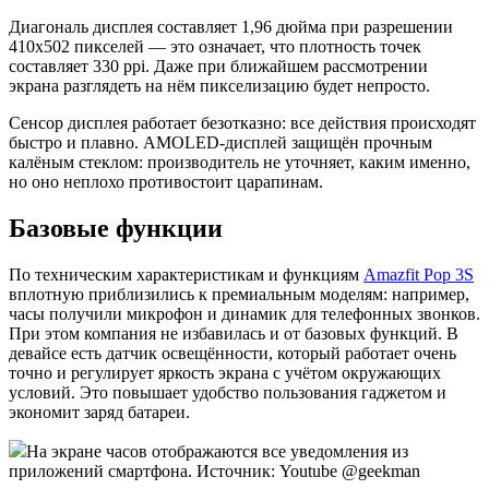
Диагональ дисплея составляет 1,96 дюйма при разрешении
410х502 пикселей — это означает, что плотность точек
составляет 330 ppi. Даже при ближайшем рассмотрении
экрана разглядеть на нём пикселизацию будет непросто.
Сенсор дисплея работает безотказно: все действия происходят
быстро и плавно. AMOLED-дисплей защищён прочным
калёным стеклом: производитель не уточняет, каким именно,
но оно неплохо противостоит царапинам.
Базовые функции
По техническим характеристикам и функциям
Amazfit Pop 3S
вплотную приблизились к премиальным моделям: например,
часы получили микрофон и динамик для телефонных звонков.
При этом компания не избавилась и от базовых функций. В
девайсе есть датчик освещённости, который работает очень
точно и регулирует яркость экрана с учётом окружающих
условий. Это повышает удобство пользования гаджетом и
экономит заряд батареи.
На экране часов отображаются все уведомления из
приложений смартфона. Источник: Youtube @geekman