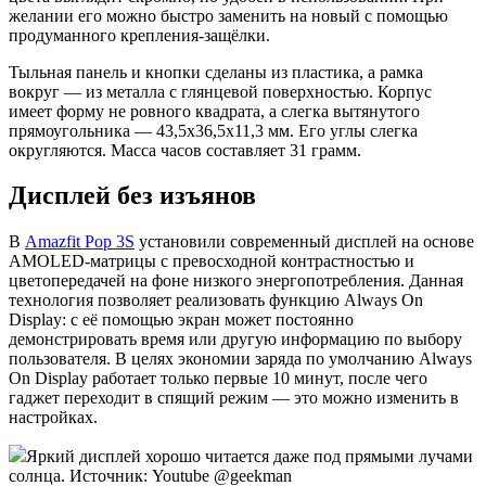
желании его можно быстро заменить на новый с помощью
продуманного крепления-защёлки.
Тыльная панель и кнопки сделаны из пластика, а рамка
вокруг — из металла с глянцевой поверхностью. Корпус
имеет форму не ровного квадрата, а слегка вытянутого
прямоугольника — 43,5х36,5х11,3 мм. Его углы слегка
округляются. Масса часов составляет 31 грамм.
Дисплей без изъянов
В
Amazfit Pop 3S
установили современный дисплей на основе
AMOLED-матрицы с превосходной контрастностью и
цветопередачей на фоне низкого энергопотребления. Данная
технология позволяет реализовать функцию Always On
Display: с её помощью экран может постоянно
демонстрировать время или другую информацию по выбору
пользователя. В целях экономии заряда по умолчанию Always
On Display работает только первые 10 минут, после чего
гаджет переходит в спящий режим — это можно изменить в
настройках.
Яркий дисплей хорошо читается даже под прямыми лучами
солнца. Источник: Youtube @geekman