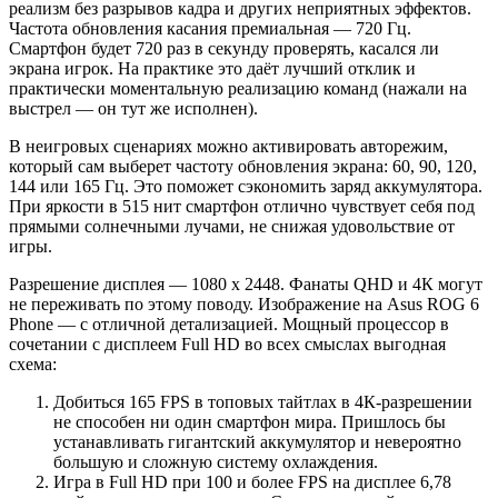
реализм без разрывов кадра и других неприятных эффектов.
Частота обновления касания премиальная — 720 Гц.
Смартфон будет 720 раз в секунду проверять, касался ли
экрана игрок. На практике это даёт лучший отклик и
практически моментальную реализацию команд (нажали на
выстрел — он тут же исполнен).
В неигровых сценариях можно активировать авторежим,
который сам выберет частоту обновления экрана: 60, 90, 120,
144 или 165 Гц. Это поможет сэкономить заряд аккумулятора.
При яркости в 515 нит смартфон отлично чувствует себя под
прямыми солнечными лучами, не снижая удовольствие от
игры.
Разрешение дисплея — 1080 х 2448. Фанаты QHD и 4К могут
не переживать по этому поводу. Изображение на Asus ROG 6
Phone — с отличной детализацией. Мощный процессор в
сочетании с дисплеем Full HD во всех смыслах выгодная
схема:
Добиться 165 FPS в топовых тайтлах в 4К-разрешении
не способен ни один смартфон мира. Пришлось бы
устанавливать гигантский аккумулятор и невероятно
большую и сложную систему охлаждения.
Игра в Full HD при 100 и более FPS на дисплее 6,78