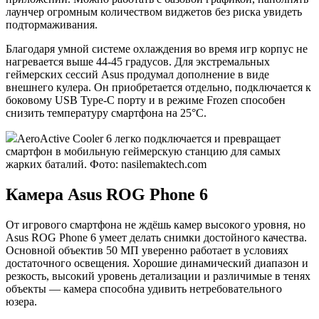
лаунчер огромным количеством виджетов без риска увидеть
подтормаживания.
Благодаря умной системе охлаждения во время игр корпус не
нагревается выше 44-45 градусов. Для экстремальных
геймерских сессий Asus продумал дополнение в виде
внешнего кулера. Он приобретается отдельно, подключается к
боковому USB Type-C порту и в режиме Frozen способен
снизить температуру смартфона на 25°C.
AeroActive Cooler 6 легко подключается и превращает
смартфон в мобильную геймерскую станцию для самых
жарких баталий. Фото: nasilemaktech.com
Камера Asus ROG Phone 6
От игрового смартфона не ждёшь камер высокого уровня, но
Asus ROG Phone 6 умеет делать снимки достойного качества.
Основной объектив 50 МП уверенно работает в условиях
достаточного освещения. Хорошие динамический диапазон и
резкость, высокий уровень детализации и различимые в тенях
объекты — камера способна удивить нетребовательного
юзера.