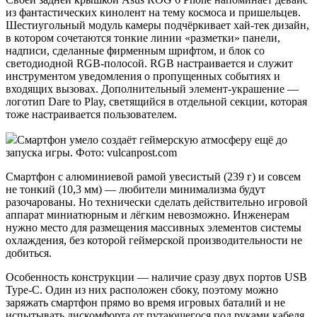
из фантастических кинолент на тему космоса и пришельцев.
Шестиугольный модуль камеры подчёркивает хай-тек дизайн,
в котором сочетаются тонкие линии «разметки» панели,
надписи, сделанные фирменным шрифтом, и блок со
светодиодной RGB-полосой. RGB настраивается и служит
инструментом уведомления о пропущенных событиях и
входящих вызовах. Дополнительный элемент-украшение —
логотип Dare to Play, светящийся в отдельной секции, которая
тоже настраивается пользователем.
Смартфон умело создаёт геймерскую атмосферу ещё до
запуска игры. Фото: vulcanpost.com
Смартфон с алюминиевой рамой увесистый (239 г) и совсем
не тонкий (10,3 мм) — любители минимализма будут
разочарованы. Но технически сделать действительно игровой
аппарат миниатюрным и лёгким невозможно. Инженерам
нужно место для размещения массивных элементов системы
охлаждения, без которой геймерской производительности не
добиться.
Особенность конструкции — наличие сразу двух портов USB
Type-C. Один из них расположен сбоку, поэтому можно
заряжать смартфон прямо во время игровых баталий и не
испытывать дискомфорта от путающегося под руками кабеля.