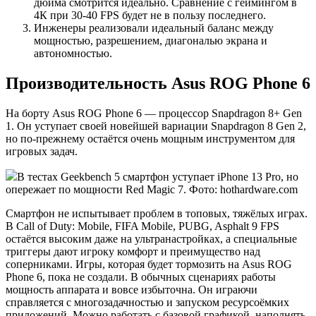
дюйма смотрится идеально. Сравнение с геймингом в
4К при 30-40 FPS будет не в пользу последнего.
Инженеры реализовали идеальный баланс между
мощностью, разрешением, диагональю экрана и
автономностью.
Производительность Asus ROG Phone 6
На борту Asus ROG Phone 6 — процессор Snapdragon 8+ Gen
1. Он уступает своей новейшей вариации Snapdragon 8 Gen 2,
но по-прежнему остаётся очень мощным инструментом для
игровых задач.
В тестах Geekbench 5 смартфон уступает iPhone 13 Pro, но
опережает по мощности Red Magic 7. Фото: hothardware.com
Смартфон не испытывает проблем в топовых, тяжёлых играх.
В Call of Duty: Mobile, FIFA Mobile, PUBG, Asphalt 9 FPS
остаётся высоким даже на ультранастройках, а специальные
триггеры дают игроку комфорт и преимущество над
соперниками. Игры, которая будет тормозить на Asus ROG
Phone 6, пока не создали. В обычных сценариях работы
мощность аппарата и вовсе избыточна. Он играючи
справляется с многозадачностью и запуском ресурсоёмких
приложений. Можно работать с базовой графикой, наполнять