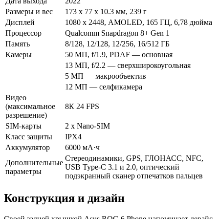
Дата выхода
2022
Размеры и вес
173 x 77 x 10.3 мм, 239 г
Дисплей
1080 х 2448, AMOLED, 165 ГЦ, 6,78 дюйма
Процессор
Qualcomm Snapdragon 8+ Gen 1
Память
8/128, 12/128, 12/256, 16/512 ГБ
Камеры
50 МП, f/1.9, PDAF — основная
13 МП, f/2.2 — сверхширокоугольная
5 МП — макрообъектив
12 МП — селфикамера
Видео
(максимальное
8К 24 FPS
разрешение)
SIM-карты
2 х Nano-SIM
Класс защиты
IPX4
Аккумулятор
6000 мА·ч
Стереодинамики, GPS, ГЛОНАСС, NFC,
Дополнительные
USB Type-C 3.1 и 2.0, оптический
параметры
подэкранный сканер отпечатков пальцев
Конструкция и дизайн
Своей задней крышкой Asus ROG 6 Phone напоминает девайс