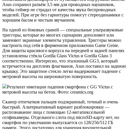
Asus сохранил разъём 3,5 мм для проводных наушников,
чтобы геймер не страдал от качества звука беспроводных
моделей. При игре без гарнитуры помогут стереодинамики с
хорошим басом и чистым звучанием.
На одной из боковых граней — специальные ультразвуковые
триггеры, которые во многих сценариях дополняют или
заменяют экранные элементы управления. Триггеры можно
настроить под себя в фирменном приложении Game Genie.
Для защиты красивого корпуса на передней и задней панелях
установлены стёкла Gorilla Glass Victus и Gorilla Glass 3
соответственно. Интересно, что эталонный GG3, который
встречается на дисплеях флагманов, Asus поставил на заднюю
крышку. Это защитное стекло легко выдерживает падение с
метровой высоты на шероховатую поверхность.
Результат имитации падения смартфона с GG Victus с
метровой высоты на бетон. Фото: ceramics.org
Сканер отпечатков пальцев подэкранный, точный и очень
быстрый. Альтернативный вариант разблокировки —
распознавание лица с помощью 12-мегапиксельной
селфикамеры. Отдельного слота под microSD-карту нет, но
смартфон по умолчанию выпускается со 128/256/512 ГБ
памяти. Этого достаточно для хранения внушительной