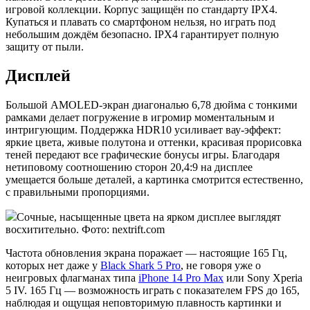
игровой коллекции. Корпус защищён по стандарту IPX4.
Купаться и плавать со смартфоном нельзя, но играть под
небольшим дождём безопасно. IPX4 гарантирует полную
защиту от пыли.
Дисплей
Большой AMOLED-экран диагональю 6,78 дюйма с тонкими
рамками делает погружение в игромир моментальным и
интригующим. Поддержка HDR10 усиливает вау-эффект:
яркие цвета, живые полутона и оттенки, красивая прорисовка
теней передают все графические бонусы игры. Благодаря
нетиповому соотношению сторон 20,4:9 на дисплее
умещается больше деталей, а картинка смотрится естественно,
с правильными пропорциями.
Сочные, насыщенные цвета на ярком дисплее выглядят
восхитительно. Фото: nextrift.com
Частота обновления экрана поражает — настоящие 165 Гц,
которых нет даже у
Black Shark 5 Pro
, не говоря уже о
неигровых флагманах типа
iPhone 14 Pro Max
или Sony Xperia
5 IV. 165 Гц — возможность играть с показателем FPS до 165,
наблюдая и ощущая неповторимую плавность картинки и