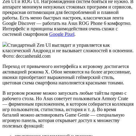
Zen UI и ROG UI. Нагромождения систем бояться не нужно. В
аппарате минимум ненужных стоковых программ и сервисов,
прекрасная оптимизация для беспроблемной и плавной
работы. Есть меню быстрых настроек, классическая лента
Google Discover — работать на Asus ROG Phone 6 комфортно.
Интерфейс и принципы взаимодействия очень схожи с
системой смартфонов
Google Pixel
.
Стандартный Zen UI выглядит и управляется как
классический Андроид и не вызывает сложностей в освоении.
Фото: deccanherald.com
Переход от привычного интерфейса к игровому достигается
активацией режима Х. Обои меняются на более агрессивные,
иконки приобретают выраженный геймерский стиль,
цветовая схема смартфона наполняется красными тонами.
В игровом режиме можно запускать любые тайтлы прямо с
рабочего стола. Но Asus советует пользоваться Armory Crate
— фирменным приложением, в котором собирается коллекция
игр пользователя, статистика, история и т. д. Во время
баталий можно активировать Game Genie — специальную
игровую панель, которая открывает доступ к множеству
полезных функций: