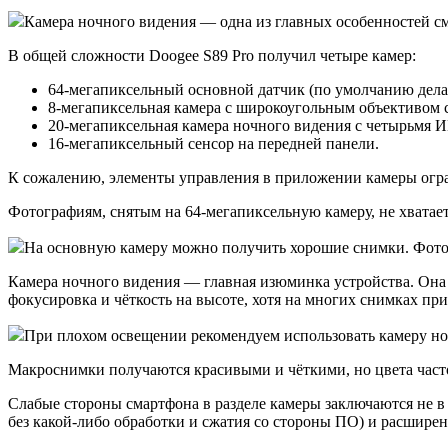
Камера ночного видения — одна из главных особенностей сма
В общей сложности Doogee S89 Pro получил четыре камер:
64-мегапиксельный основной датчик (по умолчанию дела
8-мегапиксельная камера с широкоугольным объективом с
20-мегапиксельная камера ночного видения с четырьмя 
16-мегапиксельный сенсор на передней панели.
К сожалению, элементы управления в приложении камеры огр
Фотографиям, снятым на 64-мегапиксельную камеру, не хватает
На основную камеру можно получить хорошие снимки. Фото: 
Камера ночного видения — главная изюминка устройства. Она
фокусировка и чёткость на высоте, хотя на многих снимках пр
При плохом освещении рекомендуем использовать камеру ночн
Макроснимки получаются красивыми и чёткими, но цвета час
Слабые стороны смартфона в разделе камеры заключаются не 
без какой-либо обработки и сжатия со стороны ПО) и расширен