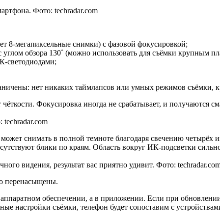
ртфона. Фото: techradar.com
ет 8-мегапиксельные снимки) с фазовой фокусировкой;
 углом обзора 130˚ (можно использовать для съёмки крупным пл
ИК-светодиодами;
аничены: нет никаких таймлапсов или умных режимов съёмки, 
 чёткости. Фокусировка иногда не срабатывает, и получаются с
techradar.com
 может снимать в полной темноте благодаря свечению четырёх 
исутствуют блики по краям. Область вокруг ИК-подсветки сильн
ого видения, результат вас приятно удивит. Фото: techradar.co
то перенасыщены.
в аппаратном обеспечении, а в приложении. Если при обновлен
ные настройки съёмки, телефон будет сопоставим с устройствам