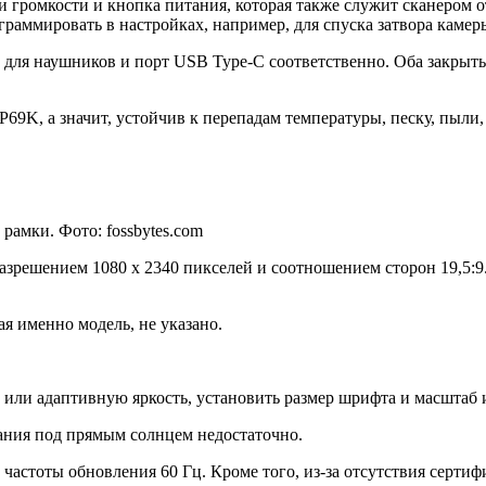
громкости и кнопка питания, которая также служит сканером от
граммировать в настройках, например, для спуска затвора камер
ём для наушников и порт USB Type-C соответственно. Оба закры
69K, а значит, устойчив к перепадам температуры, песку, пыли,
рамки. Фото: fossbytes.com
зрешением 1080 x 2340 пикселей и соотношением сторон 19,5:9. 
ая именно модель, не указано.
или адаптивную яркость, установить размер шрифта и масштаб 
вания под прямым солнцем недостаточно.
частоты обновления 60 Гц. Кроме того, из-за отсутствия сертиф