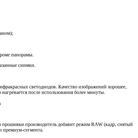
аном);
кроме панорамы.
мазанные снимки.
инфракрасных светодиодов. Качество изображений хорошее,
о нагревается после использования более минуты.
m
ии прошивки производитель добавит режим RAW (кадр, снятый
и премиум-сегмента.