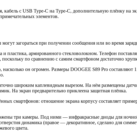
я, кабель c USB Type-C на Type-C, дополнительную плёнку на эк
 примечательных элементов.
 могут загораться при получении сообщения или во время зарядк
 и пластика, армированного стекловолокном. Телефон поставля
, поскольку по сравнению с самим смартфоном достаточно хрупк
то, насколько он огромен. Размеры DOOGEE S89 Pro составляют 17
о.
таточно широким каплевидным вырезом. На нём размещены датч
амик. На экран предварительно приклеена защитная плёнка.
нных смартфонов: отношение экрана корпусу составляет пример
ложены три камеры. Под ними — инфракрасные диоды для ночно
отверстия динамика (правое — декоративное, сделано для симм
жевого цвета.