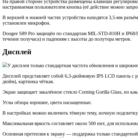
На правой стороне устройства размещены клавиши регулировки 
настраиваемая пользователем кнопка (её действие можно запро
В верхней и нижней частях устройства находятся 3,5-мм разъ
установлен микрофон.
Doogee S89 Pro защищён по стандартам MIL-STD-810H и IP68/IP
течение получаса) и падениям с высоты до полутора метров.
Дисплей
У дисплея только стандартная частота обновления и широкие 
Дисплей представляет собой 6,3-дюймовую IPS LCD панель с ра
дюйм), картинка чёткая.
Экран защищает закалённое стекло Corning Gorilla Glass, но как
Углы обзора хорошие, цвета насыщенные.
В настройках можно включить тёмную тему, ночную подсветку 
Максимальная яркость составляет около 500 нит, для использо
Основная претензия к экрану — поддержка только стандартной 