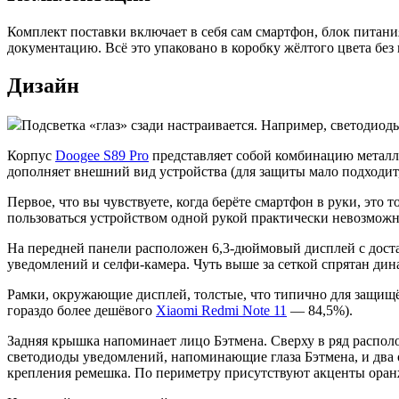
Комплект поставки включает в себя сам смартфон, блок питани
документацию. Всё это упаковано в коробку жёлтого цвета без
Дизайн
Подсветка «глаз» сзади настраивается. Например, светодиоды
Корпус
Doogee S89 Pro
представляет собой комбинацию металла
дополняет внешний вид устройства (для защиты мало подходит
Первое, что вы чувствуете, когда берёте смартфон в руки, это 
пользоваться устройством одной рукой практически невозможн
На передней панели расположен 6,3-дюймовый дисплей с дос
уведомлений и селфи-камера. Чуть выше за сеткой спрятан дин
Рамки, окружающие дисплей, толстые, что типично для защищё
гораздо более дешёвого
Xiaomi Redmi Note 11
— 84,5%).
Задняя крышка напоминает лицо Бэтмена. Сверху в ряд распо
светодиоды уведомлений, напоминающие глаза Бэтмена, и два 
крепления ремешка. По периметру присутствуют акценты оран