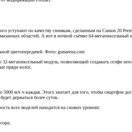
ого уступают по качеству снимкам, сделанным на Camon 20 Prem
смазанных областей. А вот в ночной съёмке 64-мегапиксельный м
ной цветопередачей. Фото: gsmarena.com
 32-мегапиксельный модуль, позволяющий создавать селфи непло
ные пряди волос.
5000 мА·ч каждая. Этого хватает для того, чтобы смартфон дост
удет держаться более суток.
ность всех моделей находится на схожих уровнях:
сора;