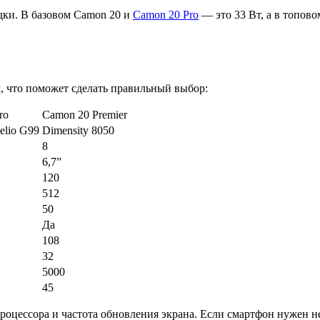
дки. В базовом Camon 20 и
Camon 20 Pro
— это 33 Вт, а в топово
, что поможет сделать правильный выбор:
ro
Camon 20 Premier
elio G99
Dimensity 8050
8
6,7”
120
512
50
Да
108
32
5000
45
оцессора и частота обновления экрана. Если смартфон нужен не