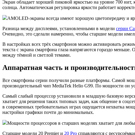
Экран обладает хорошей пиковой яркостью на уровне 700 нит,
солнца. Автоматическая регулировка яркости работает корректн
AMOLED-экраны всегда имеют хорошую цветопередачу и ярк
Разница между дисплеями, установленными в модели
серии Ca
Очевидно, это сделали намеренно, чтобы старшие модели име
В настройках всех трёх смартфонов можно активировать режим
текста с экрана смартфона глаза напрягаются гораздо меньше
между тёмной и светлой темами.
Аппаратная часть и производительност
Все смартфоны серии получили разные платформы. Самой мощной
производительный чип MediaTek Helio G99. По мощности он ус
Самый слабый процессор установили в младшую базовую вер
хватает для решения таких типовых задач, как общение в соцсе
в современных требовательных играх ощущается нехватка мощно
настройки графики почти до минимальных.
Мощности процессоров в старших моделях хватает для любых
Старшие модели 20 Premier и
20 Pro
справляются с ресурсоёмки