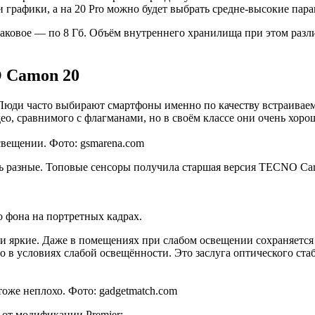
и графики, а на 20 Pro можно будет выбрать средне-высокие пар
ковое — по 8 Гб. Объём внутреннего хранилища при этом различа
 Camon 20
юди часто выбирают смартфоны именно по качеству встраиваем
ео, сравнимого с флагманами, но в своём классе они очень хоро
свещении. Фото: gsmarena.com
ь разные. Топовые сенсоры получила старшая версия TECNO Cam
о фона на портретных кадрах.
 яркие. Даже в помещениях при слабом освещении сохраняется 
 в условиях слабой освещённости. Это заслуга оптического стаб
тоже неплохо. Фото: gadgetmatch.com
 от модификации Premier: