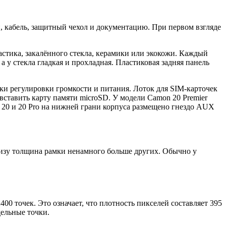
, кабель, защитный чехол и документацию. При первом взгляде
астика, закалённого стекла, керамики или экокожи. Каждый
 у стекла гладкая и прохладная. Пластиковая задняя панель
пки регулировки громкости и питания. Лоток для SIM-карточек
ставить карту памяти microSD. У модели Camon 20 Premier
on 20 и 20 Pro на нижней грани корпуса размещено гнездо AUX
низу толщина рамки ненамного больше других. Обычно у
 точек. Это означает, что плотность пикселей составляет 395
дельные точки.