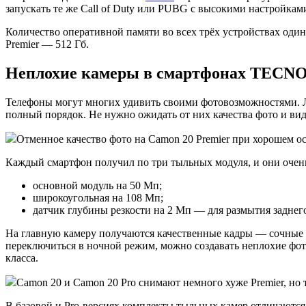
запускать те же Call of Duty или PUBG с высокими настройкам
Количество оперативной памяти во всех трёх устройствах одина
Premier — 512 Гб.
Неплохие камеры в смартфонах TECNO
Телефоны могут многих удивить своими фотовозможностями. Л
полный порядок. Не нужно ожидать от них качества фото и вид
Отменное качество фото на Camon 20 Premier при хорошем о
Каждый смартфон получил по три тыльных модуля, и они очен
основной модуль на 50 Мп;
широкоугольная на 108 Мп;
датчик глубины резкости на 2 Мп — для размытия заднег
На главную камеру получаются качественные кадры — сочные и
переключиться в ночной режим, можно создавать неплохие фото
класса.
Camon 20 и Camon 20 Pro снимают немного хуже Premier, но 
В базовой и Pro-версиях комплекты тыльных камер отличаются