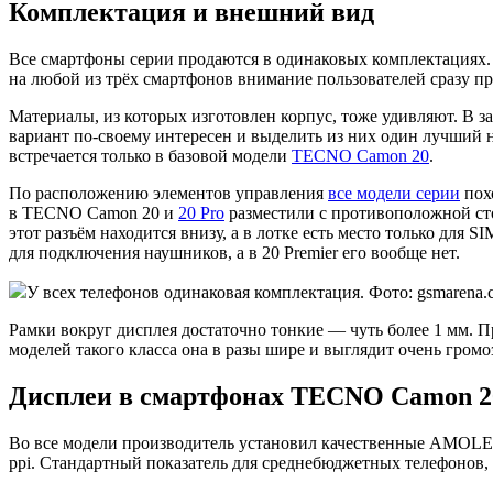
Комплектация и внешний вид
Все смартфоны серии продаются в одинаковых комплектациях. П
на любой из трёх смартфонов внимание пользователей сразу п
Материалы, из которых изготовлен корпус, тоже удивляют. В з
вариант по-своему интересен и выделить из них один лучший н
встречается только в базовой модели
TECNO Camon 20
.
По расположению элементов управления
все модели серии
похо
в TECNO Camon 20 и
20 Pro
разместили с противоположной сто
этот разъём находится внизу, а в лотке есть место только для
для подключения наушников, а в 20 Premier его вообще нет.
У всех телефонов одинаковая комплектация. Фото: gsmarena.
Рамки вокруг дисплея достаточно тонкие — чуть более 1 мм. 
моделей такого класса она в разы шире и выглядит очень громо
Дисплеи в смартфонах TECNO Camon 2
Во все модели производитель установил качественные AMOLED-
ppi. Стандартный показатель для среднебюджетных телефонов,