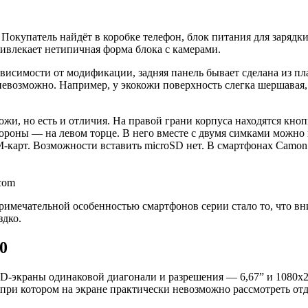
окупатель найдёт в коробке телефон, блок питания для зарядки
ривлекает нетипичная форма блока с камерами.
ависимости от модификации, задняя панель бывает сделана из пл
евозможно. Например, у экокожи поверхность слегка шершавая, а
жи, но есть и отличия. На правой грани корпуса находятся кно
роны — на левом торце. В него вместе с двумя симками можно в
 SIM-карт. Возможности вставить microSD нет. В смартфонах Cam
com
Примечательной особенностью смартфонов серии стало то, что в
здко.
0
экраны одинаковой диагонали и разрешения — 6,67” и 1080х2400
 при котором на экране практически невозможно рассмотреть от