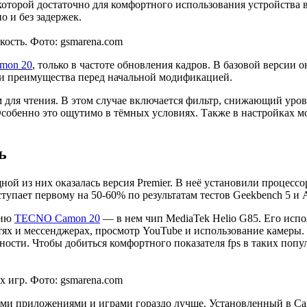
 которой достаточно для комфортного использования устройства
о и без задержек.
ость. Фото: gsmarena.com
mon 20
, только в частоте обновления кадров. В базовой версии он
ли преимущества перед начальной модификацией.
 для чтения. В этом случае включается фильтр, снижающий уров
. Особенно это ощутимо в тёмных условиях. Также в настройках
ь
 из них оказалась версия Premier. В неё установили процессор
тупает первому на 50-60% по результатам тестов Geekbench 5 и
сию
TECNO Camon 20
— в нем чип MediaTek Helio G85. Его исп
тях и мессенджерах, просмотр YouTube и использование камеры. 
сти. Чтобы добиться комфортного показателя fps в таких попул
 игр. Фото: gsmarena.com
ми приложениями и играми гораздо лучше. Установленный в Camo