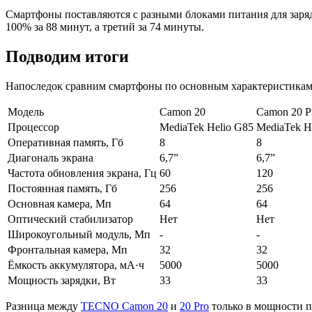
Смартфоны поставляются с разными блоками питания для заря
100% за 88 минут, а третий за 74 минуты.
Подводим итоги
Напоследок сравним смартфоны по основным характеристикам
Модель
Camon 20
Camon 20 P
Процессор
MediaTek Helio G85
MediaTek H
Оперативная память, Гб
8
8
Диагональ экрана
6,7”
6,7”
Частота обновления экрана, Гц
60
120
Постоянная память, Гб
256
256
Основная камера, Мп
64
64
Оптический стабилизатор
Нет
Нет
Широкоугольный модуль, Мп
-
-
Фронтальная камера, Мп
32
32
Ёмкость аккумулятора, мА·ч
5000
5000
Мощность зарядки, Вт
33
33
Разница между
TECNO Camon 20
и
20 Pro
только в мощности пр