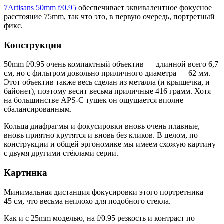
7Artisans 50mm f/0.95
обеспечивает эквивалентное фокусное
расстояние 75mm, так что это, в первую очередь, портретный
фикс.
Конструкция
50mm f/0.95 очень компактный объектив — длинной всего 6,7
см, но с фильтром довольно приличного диаметра — 62 мм.
Этот объектив также весь сделан из металла (и крышечка, и
байонет), поэтому весит весьма приличные 416 грамм. Хотя
на большинстве APS-C тушек он ощущается вполне
сбалансированным.
Кольца диафрагмы и фокусировки вновь очень плавные,
вновь приятно крутятся и вновь без кликов. В целом, по
конструкции и общей эргономике мы имеем схожую картину
с двумя другими стёклами серии.
Картинка
Минимальная дистанция фокусировки этого портретника —
45 см, что весьма неплохо для подобного стекла.
Как и с 25mm моделью, на f/0.95 резкость и контраст по