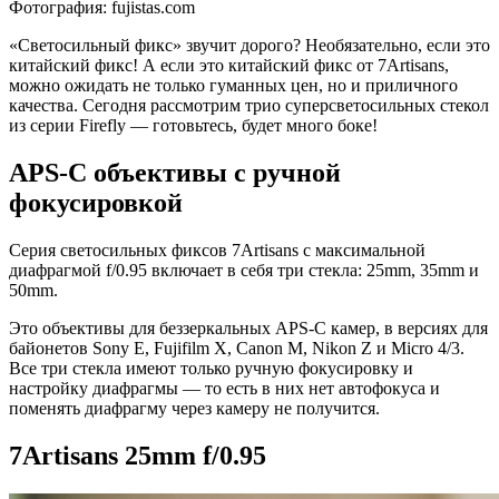
Фотография: fujistas.com
«Светосильный фикс» звучит дорого? Необязательно, если это
китайский фикс! А если это китайский фикс от 7Artisans,
можно ожидать не только гуманных цен, но и приличного
качества. Сегодня рассмотрим трио суперсветосильных стекол
из серии Firefly — готовьтесь, будет много боке!
APS-C объективы с ручной
фокусировкой
Серия светосильных фиксов 7Artisans с максимальной
диафрагмой f/0.95 включает в себя три стекла: 25mm, 35mm и
50mm.
Это объективы для беззеркальных APS-C камер, в версиях для
байонетов Sony E, Fujifilm X, Canon M, Nikon Z и Micro 4/3.
Все три стекла имеют только ручную фокусировку и
настройку диафрагмы — то есть в них нет автофокуса и
поменять диафрагму через камеру не получится.
7Artisans 25mm f/0.95