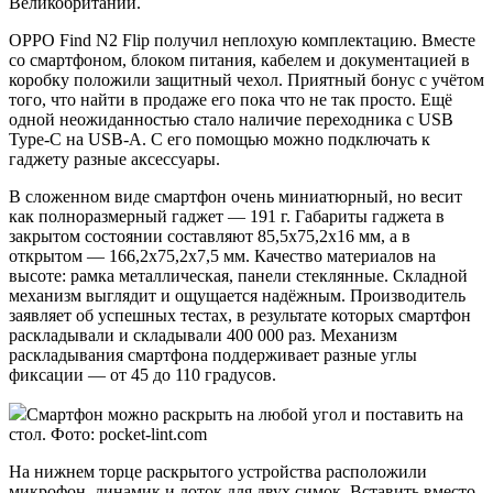
Великобритании.
OPPO Find N2 Flip получил неплохую комплектацию. Вместе
со смартфоном, блоком питания, кабелем и документацией в
коробку положили защитный чехол. Приятный бонус с учётом
того, что найти в продаже его пока что не так просто. Ещё
одной неожиданностью стало наличие переходника с USB
Type-C на USB-A. С его помощью можно подключать к
гаджету разные аксессуары.
В сложенном виде смартфон очень миниатюрный, но весит
как полноразмерный гаджет — 191 г. Габариты гаджета в
закрытом состоянии составляют 85,5х75,2х16 мм, а в
открытом — 166,2х75,2х7,5 мм. Качество материалов на
высоте: рамка металлическая, панели стеклянные. Складной
механизм выглядит и ощущается надёжным. Производитель
заявляет об успешных тестах, в результате которых смартфон
раскладывали и складывали 400 000 раз. Механизм
раскладывания смартфона поддерживает разные углы
фиксации — от 45 до 110 градусов.
Смартфон можно раскрыть на любой угол и поставить на
стол. Фото: pocket-lint.com
На нижнем торце раскрытого устройства расположили
микрофон, динамик и лоток для двух симок. Вставить вместо