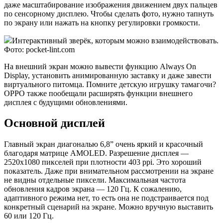
даже масштабирование изображения движением двух пальцев
по сенсорному дисплею. Чтобы сделать фото, нужно тапнуть
по экрану или нажать на кнопку регулировки громкости.
Интерактивный зверёк, которым можно взаимодействовать.
Фото: pocket-lint.com
На внешний экран можно вывести функцию Always On
Display, установить анимированную заставку и даже завести
виртуального питомца. Помните детскую игрушку тамагочи?
OPPO также пообещали расширять функции внешнего
дисплея с будущими обновлениями.
Основной дисплей
Главный экран диагональю 6,8” очень яркий и красочный
благодаря матрице AMOLED. Разрешение дисплея —
2520х1080 пикселей при плотности 403 ppi. Это хороший
показатель. Даже при внимательном рассмотрении на экране
не видны отдельные пиксели. Максимальная частота
обновления кадров экрана — 120 Гц. К сожалению,
адаптивного режима нет, то есть она не подстраивается под
конкретный сценарий на экране. Можно вручную выставить
60 или 120 Гц.