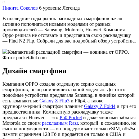
Никита Соколов
6 уровень: Легенда
В последние годы рынок раскладных смартфонов начал
активно пополняться новыми моделями от разных
производителей — Samsung, Motorola, Huawei. Компания
Oppo решила не отставать и представила свою раскладушку
— Find N2 Flip. Собрали для вас подробный обзор устройства.
Компактный раскладной смартфон — новинка от OPPO.
Фото: pocket-lint.com
Дизайн смартфона
Компания OPPO создала отдельную серию складных
смартфонов, не ограничившись одной моделью. До этого
подобные устройства предлагала Samsung, в линейке которой
есть компактные
Galaxy Z Flip3
и Flip4, а также
крупноразмерный смартфон-планшет
Galaxy Z Fold4
и три его
предшественника. Компактную раскладушку также
предлагают Huawei — это
P50 Pocket
и даже многими забытая
Motorola со своим
раскладным Razr
, который, к сожалению, не
сыскал популярности — он поддерживает только eSIM, объём
памяти ограничен 128 Гб и продаётся он только в США и