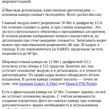
широкоугольный.
Высокая детализация, качественная цветопередача —
основная камера снимает бесподобно. Фото: pocket-lint.com
Главный модуль имеет разрешение 50 Мп и диафрагму f/1.8.
Он отлично снимает и днём, и при слабом освещении. Это
заслуга светосильного объектива и программных алгоритмов.
В ночном режиме изображение немного высветляется, но
детализация при этом ожидаемо снижается. Записывать видео
можно при максимальном разрешении 4К при 30 кадрах в
секунду. Если переключиться на FullHD, предельная частота
поднимется до 60 fps.
Широкоугольная камера на 12 Мп с диафрагмой f/2.2
получила углы обзора в 112 градусов. Конечно же, она
уступает основному модулю и в детализации, и в точности
цветопередачи. По краям кадра можно обнаружить лёгкие
искажения. В целом камера снимает неплохо — точно не
хуже, чем
Samsung Galaxy Z Flip3
или
Huawei P50 Pocket
.
Есть и фронтальная камера на 32 Мп. Снимает хорошо, но всё
же уступает основному модулю. С учётом возможности
создания портретных фото на главную камеру при помощи
дополнительного экрана необходимость в использовании